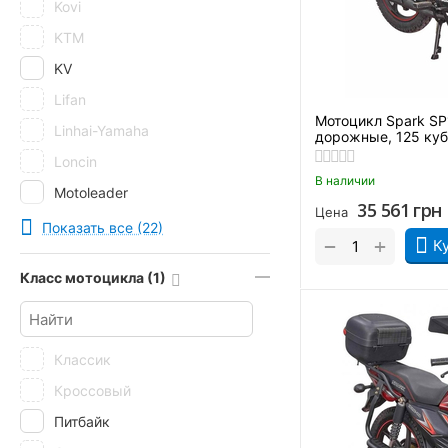
Kovi
KTM
KV
Lifan
Мотоцикл Spark S
Linhai-Yamaha
дорожные, 125 ку
Loncin
В наличии
Motoleader
35 561
грн
Цена
Musstang
Показать все (22)
+
−
К
Qingqi
Класс мотоцикла (1)
RIDER
Senke
Shineray
Классик
SkyBike
Кроссовый
Spark
Питбайк
Tekken