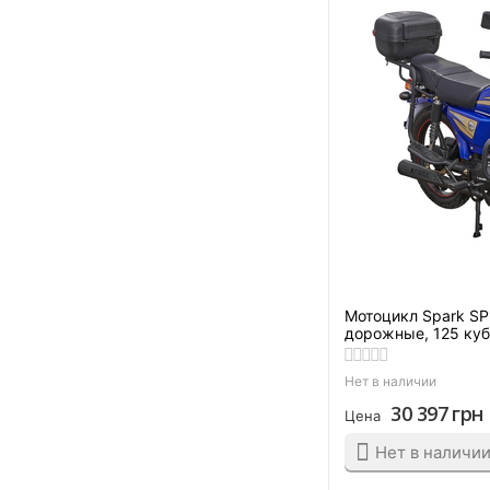
Фиолетовый
Черно-белый
Черно-зеленый
Черно-красный
Черный
Черный глянцевый
Чёрный графит
Черный матовый
Мотоцикл Spark S
дорожные, 125 ку
Нет в наличии
30 397
грн
Цена
Нет в наличи