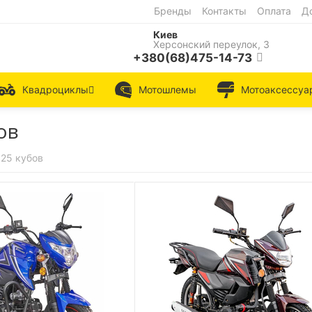
Бренды
Контакты
Оплата
Д
Киев
Херсонский переулок, 3
+380(68)475-14-73
Квадроциклы
Мотошлемы
Мотоаксессуа
ов
25 кубов