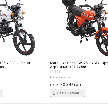
P125C-2CFO Белый
Мотоцикл Spark SP125C-2CFO Ор
бов
дорожные, 125 кубов
Нет в наличии
30 397
грн
Цена
и
Нет в наличии