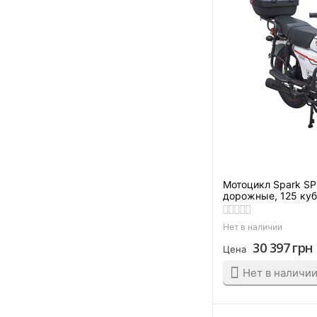
Кофейно матовый
Красно-белый.
Красно-черный
Красный
Лайм
Лимитед
Оранжево-синий
Оранжевый
Мотоцикл Spark S
Оранжевый с зеленым
дорожные, 125 ку
Оранжевый.
Нет в наличии
Платиновый
30 397
грн
Цена
Серый
Нет в наличи
Сине-желтый
Синий