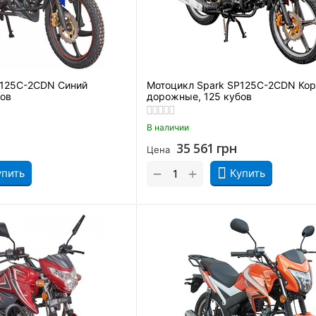
P125C-2CDN Синий
Мотоцикл Spark SP125C-2CDN Ко
бов
дорожные, 125 кубов
В наличии
35 561
грн
Цена
+
−
упить
Купить