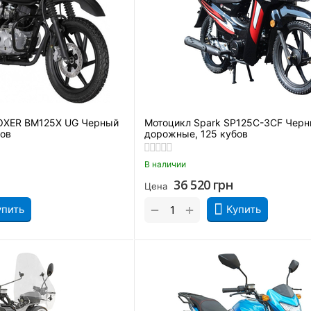
OXER BM125X UG Черный
Мотоцикл Spark SP125C-3CF Чер
бов
дорожные, 125 кубов
В наличии
36 520
грн
Цена
+
−
упить
Купить