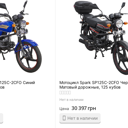
P125C-2CFO Синий
Мотоцикл Spark SP125C-2CFO Че
бов
Матовый дорожные, 125 кубов
Нет в наличии
30 397
грн
Цена
и
Нет в наличии