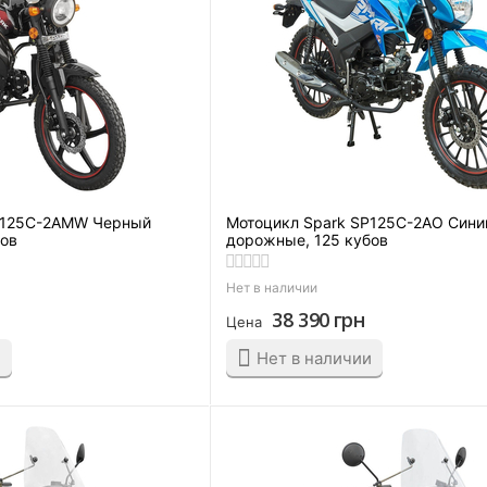
P125C-2AMW Черный
Мотоцикл Spark SP125C-2AO Сини
бов
дорожные, 125 кубов
Нет в наличии
38 390
грн
Цена
и
Нет в наличии