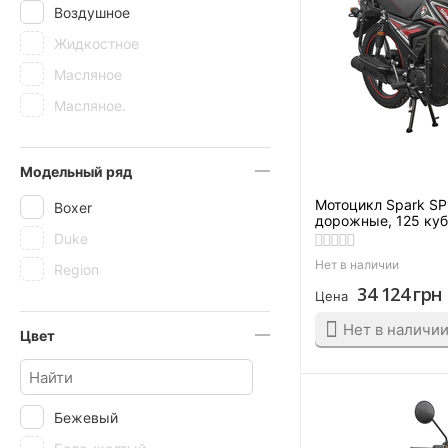
Воздушное
Жидкостное
Масляное
Масляное.
Модельный ряд
Мотоцикл Spark S
Boxer
дорожные, 125 ку
Duke
Нет в наличии
Region
34 124
грн
Цена
Нет в наличи
Цвет
Бежевый