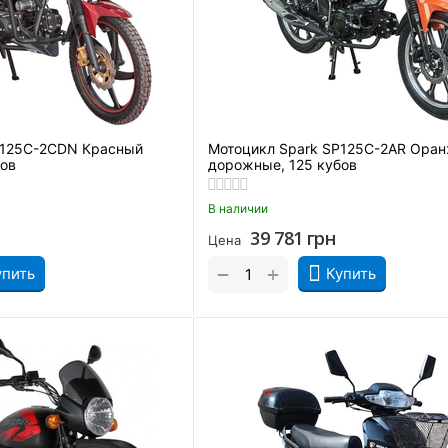
P125C-2CDN Красный
Мотоцикл Spark SP125C-2AR Ора
бов
дорожные, 125 кубов
В наличии
39 781
грн
Цена
+
−
упить
Купить