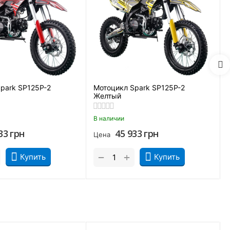
park SP125P-2
Мотоцикл Spark SP125P-2
Желтый
В наличии
33
грн
45 933
грн
йка
Цена
+
−
Купить
Купить
рая обеспечивает ему невероятную маневренность.
вышает точность управления. Благодаря этому двухколесник
од нагрузкой (к примеру, при езде с пассажиром) и делает