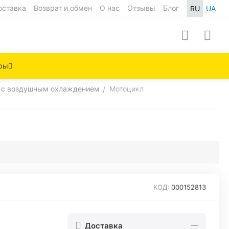
оставка
Возврат и обмен
О нас
Отзывы
Блог
RU
UA
ры
 с воздушным охлаждением
Мотоцикл
/
КОД:
000152813
Доставка