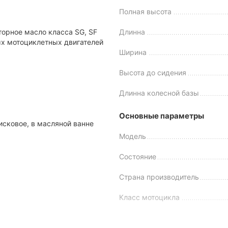
Полная высота
орное масло класса SG, SF
Длинна
ых мотоциклетных двигателей
Ширина
Высота до сидения
Длинна колесной базы
Основные параметры
сковое, в масляной ванне
Модель
Состояние
Техническое оснащение модели
Страна производитель
ренный годами двигатель 1P52FMI. Этот 125-кубовый мотор исп
имуществ силового агрегата можно выделить:
Класс мотоцикла
е грузов.
Производитель
чатая, круговая (схема -0-1-