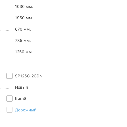
1030 мм.
1950 мм.
670 мм.
785 мм.
1250 мм.
SP125C-2CDN
Новый
Китай
ользуется во многих двухколесниках бренда и отличается
Дорожный
Spark