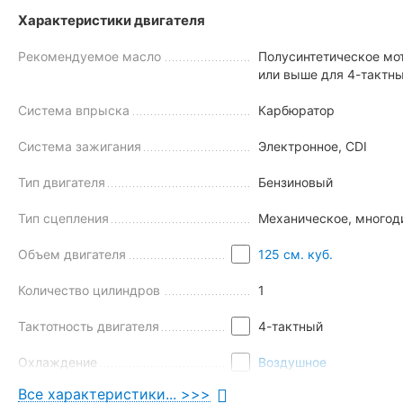
Характеристики двигателя
Рекомендуемое масло
Полусинтетическое мот
или выше для 4-тактн
Система впрыска
Карбюратор
Система зажигания
Электронное, CDI
Тип двигателя
Бензиновый
Тип сцепления
Механическое, многоди
Объем двигателя
125 см. куб.
Количество цилиндров
1
Главное в
бюджетном мотоцикле
Spark SP125C-2CDN – прове
Тактотность двигателя
4-тактный
повышенной надежностью (ресурс более 50 000 км). Из пре
Охлаждение
Воздушное
Отличную тягу даже при езде с пассажиром или перевозк
Минимальный расход топлива (всего 2,1 л на 100 км).
Все характеристики... >>>
Тип трансмиссии
Механическая 4-ступен