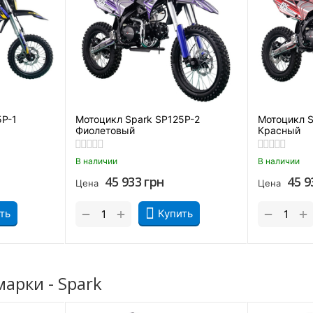
авные
5P-1
Мотоцикл Spark SP125P-2
Мотоцикл S
Фиолетовый
Красный
. Spark
В наличии
В наличии
45 933
грн
45 9
равляемость и ходовые качества ба
Цена
Цена
+
+
−
−
ть
Купить
ным повседневным транспортом. Все дело в его подвеске, кото
еровности, обеспечивает постоянное сцепление с дорогой, по
овороты и объезжает препятствия.
ами. Такая конструкция не позволяет задней части проседать п
арки - Spark