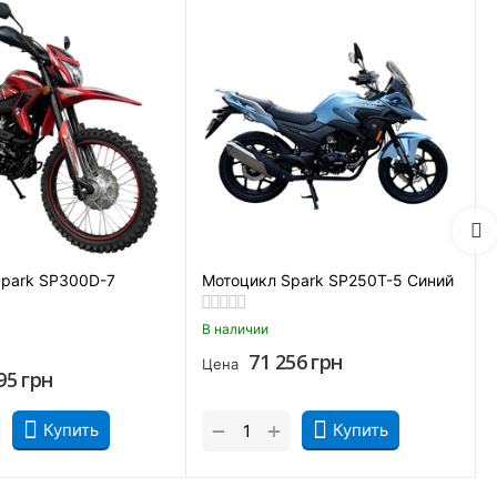
парата входит:
Spark SP300D-7
Мотоцикл Spark SP250T-5 Синий
В наличии
71 256
грн
Цена
95
грн
+
−
Купить
Купить