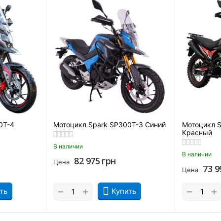
Базовый набор поставки
а его отличной комплектации. В стандартный набор поставки ап
0T-4
Мотоцикл Spark SP300T-3 Синий
Мотоцикл 
Красный
В наличии
В наличии
82 975
грн
Цена
73 9
Цена
+
+
−
−
ть
Купить