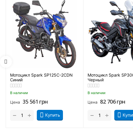
Купить мотоцикл Spark SP125C-2CDN серого цвета стоит из-з
Удобная аналоговая приборная панель.
Мотоцикл Spark SP125C-2CDN
Мотоцикл Spark SP30
Синий
Черный
В наличии
В наличии
35 561
грн
82 706
грн
Цена
Цена
+
+
−
−
Купить
Купи