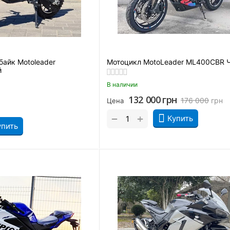
байк Motoleader
Мотоцикл MotoLeader ML400CBR 
й
В наличии
132 000
грн
176 000
грн
Цена
+
−
Купить
упить