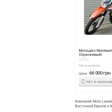
Лимитед
Оранжево-синий
Оранжевый
Оранжевый с зеленым
Оранжевый.
Платиновый
Серый
Мотоцикл Motolea
(Оранжевый)
Сине-желтый
Синий
Нет в наличии
Фиолетовый
66 000
грн
Цена
Черно-белый
Нет в наличи
Черно-зеленый
Черно-красный
Компания Moto Leade
Черный
Восточной Европе и 
Черный глянцевый