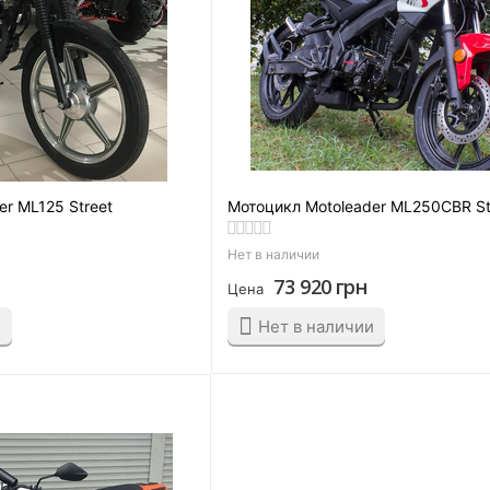
r ML125 Street
Мотоцикл Motoleader ML250CBR St
Нет в наличии
73 920
грн
Цена
и
Нет в наличии