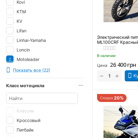
Kovi
KTM
KV
Lifan
Электрический пит
Linhai-Yamaha
ML100CRF Красны
Loncin
В наличии
Motoleader
26 400
грн
Цена
Musstang
Показать все (22)
+
−
К
Qingqi
Класс мотоцикла
RIDER
Senke
20%
Скидка
Shineray
Классик
SkyBike
Кроссовый
Spark
Питбайк
Tekken