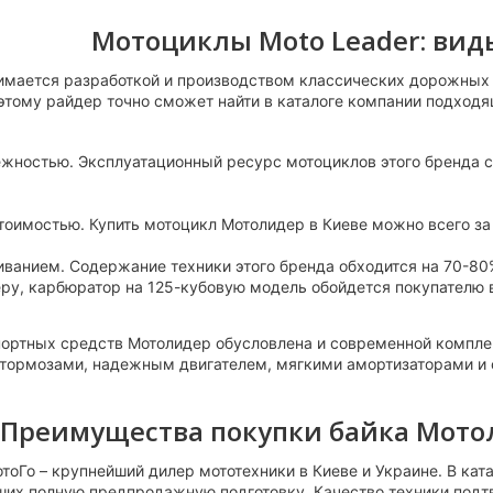
Мотоциклы Moto Leader: вид
имается разработкой и производством классических дорожных 
этому райдер точно сможет найти в каталоге компании подходя
ностью. Эксплуатационный ресурс мотоциклов этого бренда со
оимостью. Купить мотоцикл Мотолидер в Киеве можно всего за 
ванием. Содержание техники этого бренда обходится на 70-80
ру, карбюратор на 125-кубовую модель обойдется покупателю в
портных средств Мотолидер обусловлена и современной компл
тормозами, надежным двигателем, мягкими амортизаторами и 
Преимущества покупки байка Мотол
тоГо – крупнейший дилер мототехники в Киеве и Украине. В кат
их полную предпродажную подготовку. Качество техники подтв