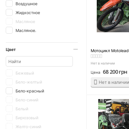
Воздушное
Жидкостное
Масляное
Масляное.
Цвет
Мотоцикл Motolead
Нет в наличии
68 200
грн
Цена
Бежевый
Бело-желтый
Нет в наличи
Бело-красный
Бело-синий
Белый
Бирюзовый
Желто-синий