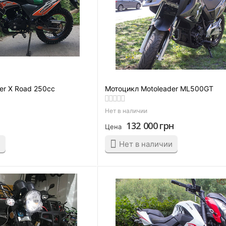
er X Road 250cc
Мотоцикл Motoleader ML500GT
Нет в наличии
132 000
грн
Цена
и
Нет в наличии