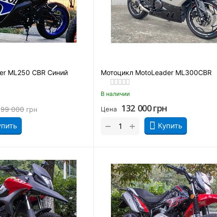
er ML250 CBR Синий
Мотоцикл MotoLeader ML300CBR
В наличии
132 000
грн
99 000
грн
Цена
+
−
упить
Купить