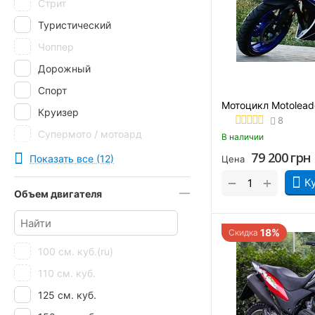
Стрит
Viper
Туристический
Zongshen
Чоппер
ZONTES
Дорожный
ZUUMAV
Спорт
Мотоцикл Motolead
Круизер
8
Супермото / мотоард
В наличии
79 200
грн
Эндуро
Показать все (12)
Цена
Грузовой
+
−
К
Объем двигателя
18%
Скидка
100 см. куб.(ru)
110 см. куб.
125 см. куб.