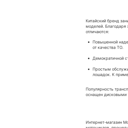
Чёрный графит
Черный матовый
Китайский бренд зан
моделей. Благодаря 
отличаются:
Повышенной надеж
от качества ТО.
Демократичной ст
Простым обслужи
лошадок. К приме
Популярность транс
оснащен дисковыми 
Интернет-магазин Мо
мотоциклов, прошедш