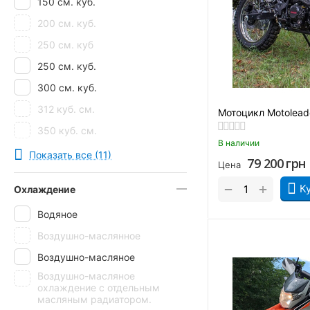
150 см. куб.
200 см. куб.
250 см. куб
250 см. куб.
300 см. куб.
312 куб. см.
Мотоцикл Motolea
350 куб. см.
В наличии
400 куб. см.
Показать все (11)
79 200
грн
Цена
+
−
К
Охлаждение
Водяное
Воздушно-маслянное
Воздушно-масляное
Воздушно-масляное
охлаждение с отдельным
масляным радиатором.