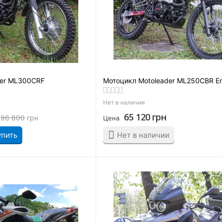
der ML300CRF
Мотоцикл Motoleader ML250CBR E
Нет в наличии
65 120
грн
96 800
грн
Цена
упить
Нет в наличии