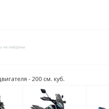
Грузоподьемность
а с гидравлическими
Максимальная
скорость
но-гидравлическим
ступенчатой регулировкой
Расход топлива
Главная передача
ский с двухпоршневым
ы не найдены
Вес
Сиденье
Передний багажник
гателя - 200 см. куб.
Задний багажник
Рама
Цвет
лавные с окрашенным в
дисками.