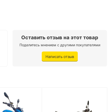
150 кг.
119 км/ч.
2,8 л./100 км.
Оставить отзыв на этот товар
Цепная
Поделитесь мнением с другими покупателями
141 кг.
Написать отзыв
2х местное
Нет
Есть
Трубчатый каркас
Черный