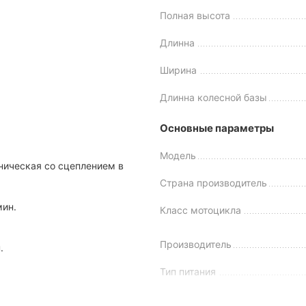
Дизайн и комплектация байка
Полная высота
ay DS200. Модель выполнена в лучших традициях стритов: плав
Длинна
ктация. Она включает:
Ширина
Длинна колесной базы
Основные параметры
Модель
ническая со сцеплением в
Страна производитель
мин.
Класс мотоцикла
Производитель
.
Тип питания
Посадочных мест