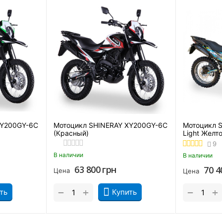
XY200GY-6C
Мотоцикл SHINERAY XY200GY-6C
Мотоцикл S
(Красный)
Light Желт
9
В наличии
В наличии
63 800
грн
70 4
Цена
Цена
+
+
−
−
ть
Купить
 системой. Она эффективно справляется с перегревами даже в