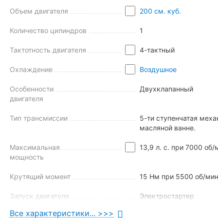
Объем двигателя
200 см. куб.
Первое, что бросается в глаза – современный дизайн Shiner
Количество цилиндров
1
силуэт, приподнятый «хвост».
Еще одна причина купить мотоцикл Shineray DS200 – компле
Тактотность двигателя
4-тактный
Комбинированную приборную панель с подсветкой.
Охлаждение
Воздушное
Особенности
Двухклапанный
двигателя
Тип трансмиссии
5-ти ступенчатая меха
масляной ванне.
Максимальная
13,9 л. с. при 7000 об/
мощность
Крутящий момент
15 Нм при 5500 об/мин
Запуск двигателя
Электростартер
Все характеристики... >>>
Ходовая часть