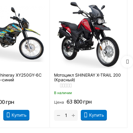
hineray XY250GY-6C
Мотоцикл SHINERAY X-TRAIL 200
о-синий
(Красный)
В наличии
63 800
грн
00
грн
Цена
+
−
Купить
Купить
 жару или на холостых оборотах. Но если на полную