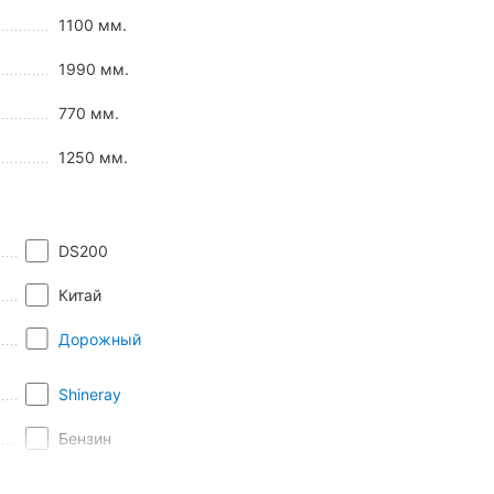
1100 мм.
ные черты, минимальный обвес, короткие крылья, узкий
1990 мм.
770 мм.
1250 мм.
DS200
Китай
Дорожный
Shineray
Бензин
2