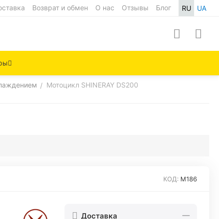
оставка
Возврат и обмен
О нас
Отзывы
Блог
RU
UA
ры
хлаждением
Мотоцикл SHINERAY DS200
/
КОД:
M186
Доставка