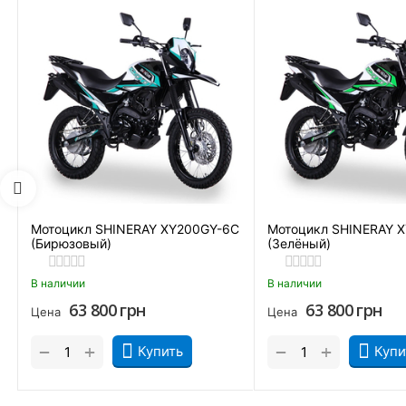
Мотоцикл SHINERAY XY200GY-6C
Мотоцикл SHINERAY 
(Бирюзовый)
(Зелёный)
В наличии
В наличии
63 800
грн
63 800
грн
Цена
Цена
+
+
−
−
Купить
Купи
Охлаждение мотора осуществляется традиционной воздушной