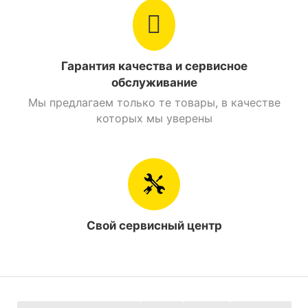
Вес
149 кг.
Металлический
Рама
каркас
Гарантия качества и сервисное
обслуживание
Объем бензобака
14 л.
Мы предлагаем только те товары, в качестве
которых мы уверены
Стояночный тормоз
Есть
Найти похожие
Мотоциклы 250 см. куб. Spark
Свой сервисный центр