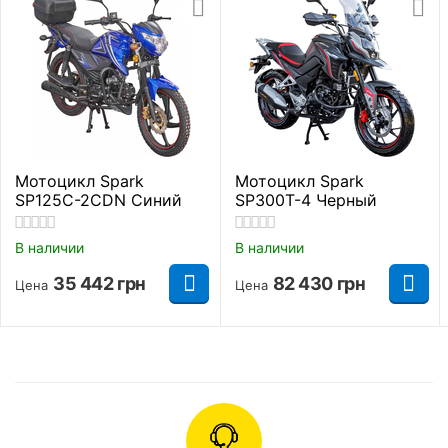
Основные параметры
LED-оптика
,
Дополнительные
лампы
Комплектация
светодиодного
освещения на
Мотоцикл Spark
Мотоцикл Spark
защитных дугах
SP125C-2CDN Синий
SP300T-4 Черный
Модель
SP250T-8
В наличии
В наличии
35 442
грн
82 430
грн
Цена
Цена
Сигнализация
Есть
А чтобы сделать езду более комфортной, инженеры
Состояние
Новый
установили на аппарат перевернутую
телескопическую вилку и задний маятник с
Страна производитель
Китай
моноамортизатором. Это внедорожная подвеска,
хорошо отрабатывающая неровности и
выдерживающая экстремальные нагрузки. Кроме