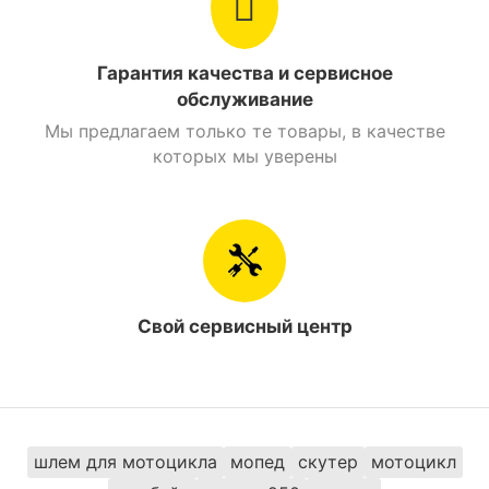
Металлический
Рама
каркас
Гарантия качества и сервисное
обслуживание
Объем бензобака
14 л.
Мы предлагаем только те товары, в качестве
которых мы уверены
Стояночный тормоз
Есть
Найти похожие
Мотоциклы 250 см. куб. Spark
Свой сервисный центр
шлем для мотоцикла
мопед
скутер
мотоцикл