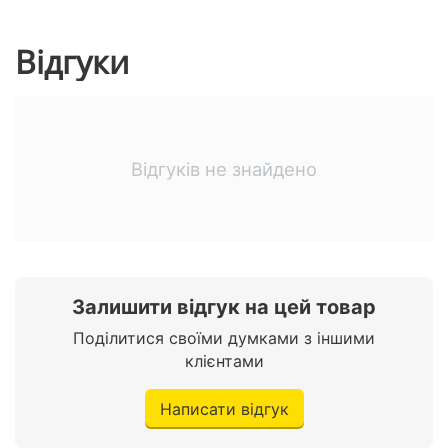
FM радіо
Є
Відгуки
Індикатор батареї
Є
MP3 плеєр Увім. / Вим.
Є
Характеристики двигуна
Відгуків не знайдено
Об'єм двигуна
800W
Запуск двигуна
Кнопка
Потужність двигуна
Залишити відгук на цей товар
800 W
Поділитися своїми думками з іншими
Мотор
800W/36V
клієнтами
Написати відгук
Ходова частина