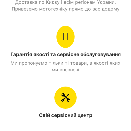
Доставка по Києву і всім регіонам України.
Привеземо мототехніку прямо до вас додому
Вага
45 кг.
Сидіння
1 місне
Передній багажник
Немає
Задній багажник
Немає
Гарантія якості та сервісне обслуговування
Ми пропонуємо тільки ті товари, в якості яких
Акумулятор
12V/12AH
ми впевнені
Стоянкове гальмо
Є
Динамічні характеристики
Перемикання
Є
Свій сервісний центр
швидкостей