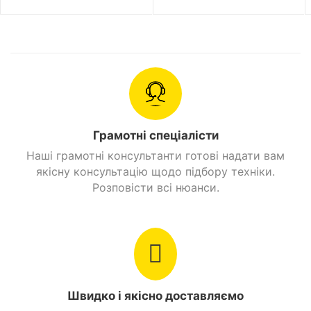
Модель
3ST(MP3)
Стан
Новий
Виробник
Profi
Вік
Дитячі
Грамотні спеціалісти
Акумуляторна
Тип живлення
Наші грамотні консультанти готові надати вам
батарея
якісну консультацію щодо підбору техніки.
Розповісти всі нюанси.
Посадкових місць
1
Вантажопідйомність
65 кг.
Максимальна
23 км/год.
швидкість
Швидко і якісно доставляємо
Головна передача
Ланцюгова