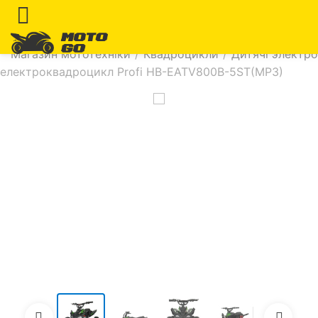
Магазин мототехніки
/
Квадроцикли
/
Дитячі электр
електроквадроцикл Profi HB-EATV800B-5ST(MP3)