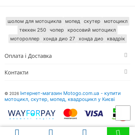
Кількість швидкостей
2
Передній / задній хід
Є / Є, перемикач
шолом для мотоцикла
мопед
скутер
мотоцикл
теккен 250
чопер
кросовий мотоцикл
Світло / звук
мотороллер
хонда дио 27
хонда дио
квадрік
MP3 плеєр
Є
Оплата і Доставка
Фара задня
Є
Контакти
Фари передні
Є
Кнопка увім/ вимк.
Інтернет-магазин Motogo.com.ua - купити
Є
© 2026
світло
мотоцикл, скутер, мопед, квадроцикл у Києві
Сигнал на кермі
Є
Знайти схожі