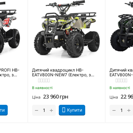
PROFI HB-
Дитячий квадроцикл HB-
Дитячий кв
тро, з
EATV800N-NEW7 (Електро, з
EATV800N-1
MP3 плеєром)
Камуфляж
В наявності
В наявності
23 960
грн
22 9
Ціна
Ціна
+
+
−
−
ти
Купити