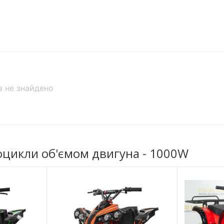
Задній багажник
Рама
Колір
Стоянкове гальмо
ів не знайдено
Динамічні характеристики
гулюванням жорсткості
Перемикання
швидкостей
Кількість швидкостей
оцикли об'ємом двигуна - 1000W
Передній / задній хід
Світло / звук
MP3 плеєр
Фара задня