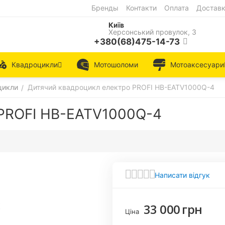
Бренды
Контакти
Оплата
Достав
Київ
Херсонський провулок, 3
+380(68)475-14-73
Квадроцикли
Мотошоломи
Мотоаксесуари
цикли
Дитячий квадроцикл електро PROFI HB-EATV1000Q-4
/
 PROFI HB-EATV1000Q-4
Написати відгук
33 000
грн
Ціна