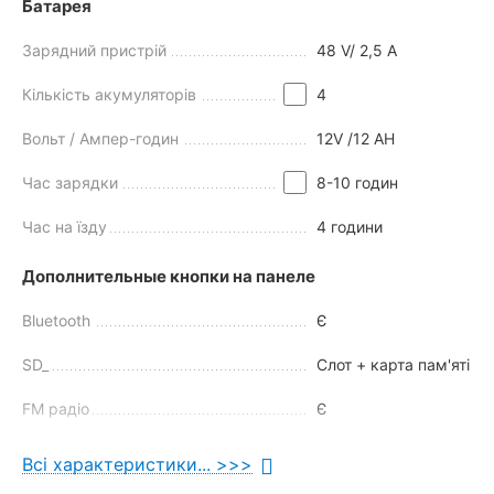
Батарея
Зарядний пристрій
48 V/ 2,5 A
Кількість акумуляторів
4
Вольт / Ампер-годин
12V /12 AH
Час зарядки
8-10 годин
Час на їзду
4 години
Дополнительные кнопки на панеле
Bluetooth
Є
SD_
Слот + карта пам'яті
FM радіо
Є
Індикатор батареї
Є
Всі характеристики... >>>