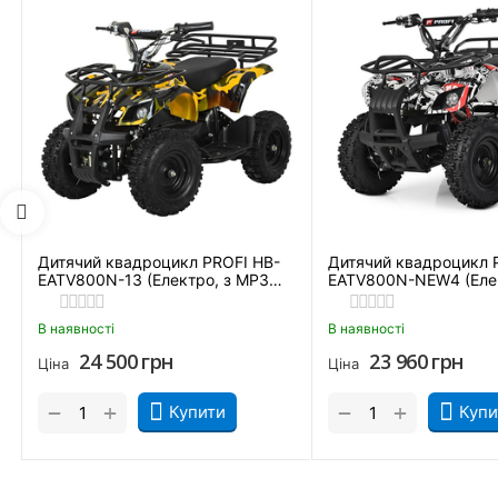
Дитячий квадроцикл PROFI HB-
Дитячий квадроцикл 
EATV800N-13 (Електро, з MP3
EATV800N-NEW4 (Елек
плеєром)
MP3 плеєром)
В наявності
В наявності
24 500
грн
23 960
грн
Ціна
Ціна
+
+
−
−
Купити
Купи