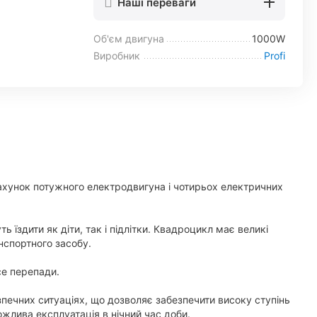
Наші переваги
Об'єм двигуна
1000W
Виробник
Profi
 рахунок потужного електродвигуна і чотирьох електричних
їздити як діти, так і підлітки. Квадроцикл має великі
анспортного засобу.
се перепади.
зпечних ситуаціях, що дозволяє забезпечити високу ступінь
можлива експлуатація в нічний час доби.