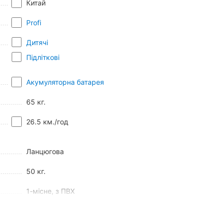
Китай
Profi
Дитячі
Підліткові
Акумуляторна батарея
65 кг.
26.5 км./год
Ланцюгова
50 кг.
1-місне, з ПВХ
Немає