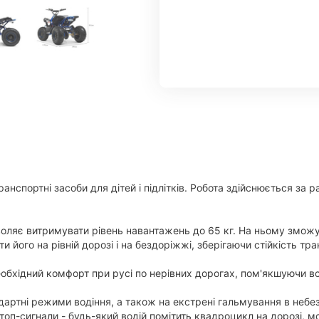
ранспортні засоби для дітей і підлітків. Робота здійснюється за
ляє витримувати рівень навантажень до 65 кг. На ньому зможуть 
 його на рівній дорозі і на бездоріжжі, зберігаючи стійкість тр
еобхідний комфорт при русі по нерівних дорогах, пом'якшуючи в
дартні режими водіння, а також на екстрені гальмування в небе
, стоп-сигнали - будь-який водій помітить квадроцикл на дорозі, 