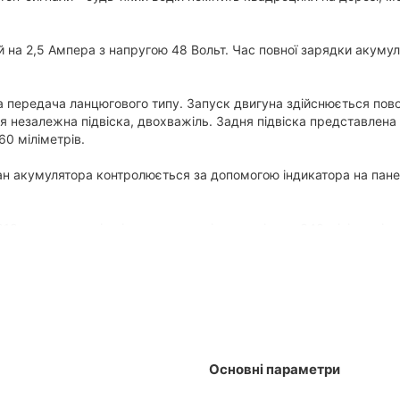
на 2,5 Ампера з напругою 48 Вольт. Час повної зарядки акумул
на передача ланцюгового типу. Запуск двигуна здійснюється пов
я незалежна підвіска, двохважіль. Задня підвіска представлена
0 міліметрів.
ан акумулятора контролюється за допомогою індикатора на панелі
810 мм, висота від підставки для ніг до сидіння - 340 міліметр
озволить йому швидко навчитися водінню, забезпечуючи високу б
а замовити з доставкою можна в таких містах як: Київ, Дніпро,
енчук, Луцьк, Чернівці, Миколаїв, Івано -Франківськ, Житомир, 
Основні параметри