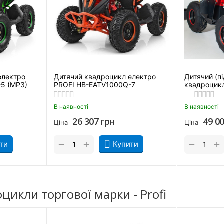
Фари передні
Кнопка увім/ вимк.
світло
Сигнал на кермі
електро
Дитячий квадроцикл електро
Дитячий (пі
5 (MP3)
PROFI HB-EATV1000Q-7
квадроцикл
EATV1000D
В наявності
В наявності
26 307
грн
49 0
Ціна
Ціна
+
+
−
−
ти
Купити
икли торгової марки - Profi