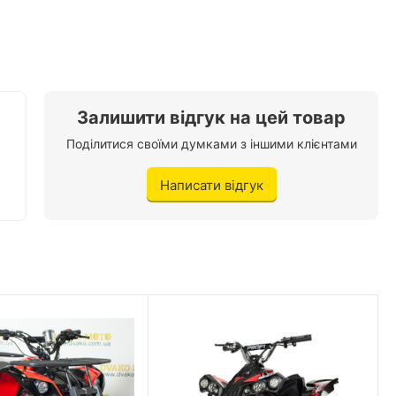
Немає
Метал
Синій
Залишити відгук на цей товар
Є
Поділитися своїми думками з іншими клієнтами
Написати відгук
Є
2
Є / Є
Є
Є