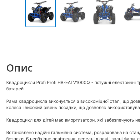
Опис
Квадроцикли Profi Profi HB-EATV1000Q - потужні електричні т
батарей.
Рама квадроцикла виконується з високоміцної сталі, що дозво
колеса і високий рівень посадки, що дозволяє використовувати
Квадроцикл для дітей має амортизатори, які забезпечують н
Встановлено надійні гальмівна система, розрахована на стан
безпеки. Є необхідне освітлення: передні діодні і задні фари