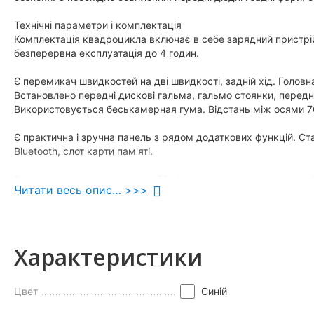
Технічні параметри і комплектація
Комплектація квадроцикла включає в себе зарядний пристрій 
безперервна експлуатація до 4 годин.
Є перемикач швидкостей на дві швидкості, задній хід. Голов
Встановлено передні дискові гальма, гальмо стоянки, передн
Використовується беськамерная гума. Відстань між осями 76
Є практична і зручна панель з рядом додаткових функцій. Ст
Bluetooth, слот карти пам'яті.
Вага квадроцикла становить 50 кілограм, висота до керма - 
Читати весь опис… >>>
Квадроцикл стане відмінним подарунком для вашої дитини, д
Придбати Дитячий квадроцикл електро PROFI HB-EATV1000Q-4 т
Полтава, Черкаси, Кропивницький, Рівне, Хмельницький, Крем
Характеристики
Цвет
Синій