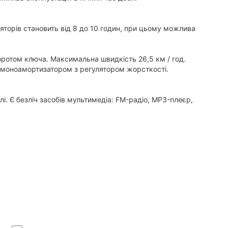
яторів становить від 8 до 10 годин, при цьому можлива
оротом ключа. Максимальна швидкість 26,5 км / год.
 ​​моноамортизатором з регулятором жорсткості.
. Є безліч засобів мультимедіа: FM-радіо, MP3-плеєр,
ів. Довжина квадроцикла 1190 мм, ширина 690 мм.
езпеку руху і простоту управління.
 Одеса, Харків, Львів, Запоріжжя, Вінниця, Кривий Ріг,
Суми, Тернопіль, Чернігів, Ужгород