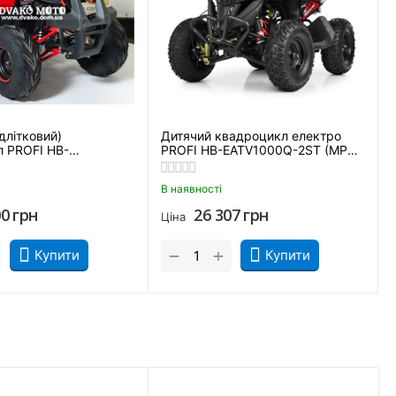
Є, (діодні)
Є
Є
длітковий)
Дитячий квадроцикл електро
 PROFI HB-
PROFI HB-EATV1000Q-2ST (MP3)
-10 (MP3) Червоний
V2
В наявності
00
грн
26 307
грн
Ціна
+
−
Купити
Купити