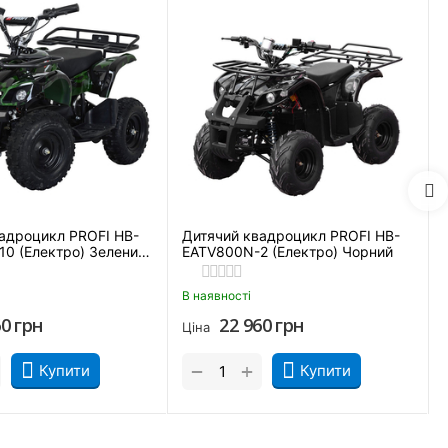
адроцикл PROFI HB-
Дитячий квадроцикл PROFI HB-
0 (Електро) Зелений
EATV800N-2 (Електро) Чорний
В наявності
60
грн
22 960
грн
Ціна
+
−
Купити
Купити