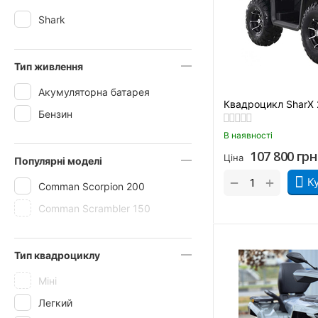
Shark
Тип живлення
Акумуляторна батарея
Квадроцикл SharX
Бензин
В наявності
107 800
грн
Ціна
Популярні моделі
+
−
К
Comman Scorpion 200
Comman Scrambler 150
Тип квадроциклу
Міні
Легкий