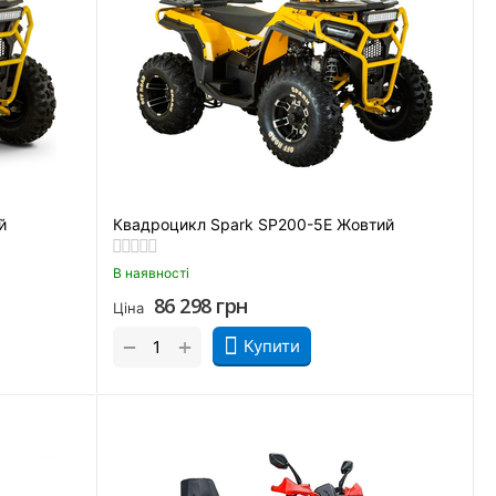
й
Квадроцикл Spark SP200-5Е Жовтий
В наявності
86 298
грн
Ціна
+
−
Купити