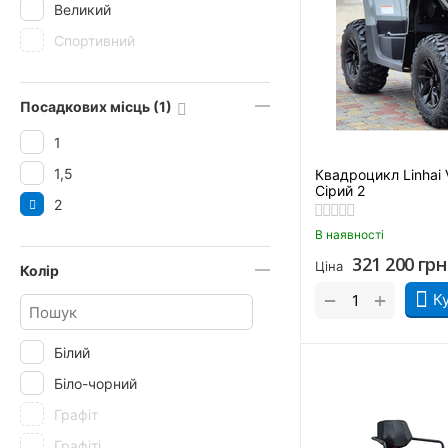
Великий
Спортивний
Посадкових місць (1)
1
1,5
Квадроцикл Linhai
Сірий 2
2
В наявності
321 200
грн
Ціна
Колір
+
−
К
Білий
Біло-чорний
Графіт
Графіті