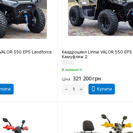
 VALOR 550 EPS Landforce
Квадроцикл Linhai VALOR 550 EPS 
Камуфляж 2
В наявності
321 200
грн
Ціна
+
−
упити
Купити