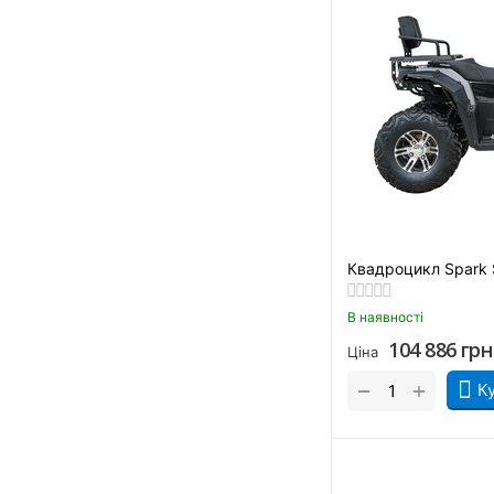
Чорно-помаранчевий
Квадроцикл Spark
В наявності
104 886
грн
Ціна
+
−
К