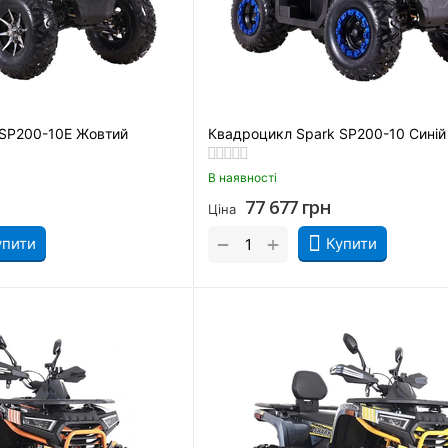
 SP200-10Е Жовтий
Квадроцикл Spark SP200-10 Синій
В наявності
77 677
грн
Ціна
+
−
упити
Купити