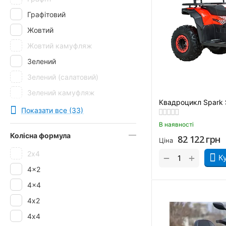
Графітовий
Жовтий
Жовтий камуфляж
Зелений
Зелений (салатовий)
Зелений камуфляж
Квадроцикл Spark 
Зелений камуфляж.
Показати все (33)
Камо
В наявності
Колісна формула
82 122
грн
Камуфляж
Ціна
2х4
Карбон
+
−
К
4x2
Лайм
4x4
Оранж
4х2
Помаранчевий
4х4
Рожевий