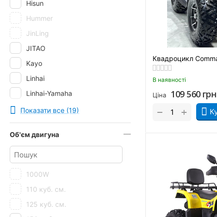
Hisun
Hummer
JinLing
JITAO
Квадроцикл Comma
Kayo
Linhai
В наявності
109 560
грн
Linhai-Yamaha
Ціна
Loncin
+
Показати все (19)
−
К
Mikilon
Об'єм двигуна
Motoleader
ORIX
Profi
1000W
Shineray
110 куб. см.
SkyBike
125 куб. см.
Spark