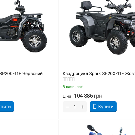
 SP200-11Е Червоний
Квадроцикл Spark SP200-11Е Жов
В наявності
104 886
грн
Ціна
+
−
упити
Купити