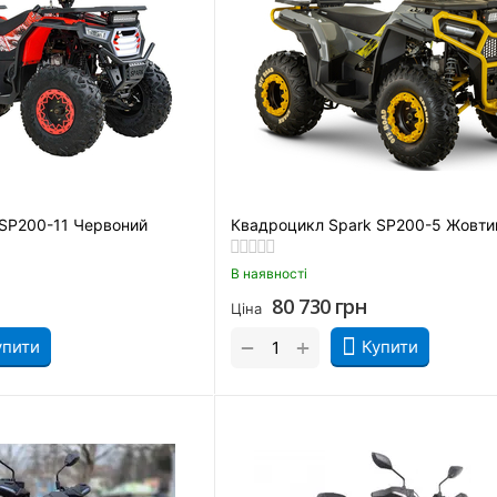
SP200-11 Червоний
Квадроцикл Spark SP200-5 Жовти
В наявності
80 730
грн
Ціна
+
−
упити
Купити