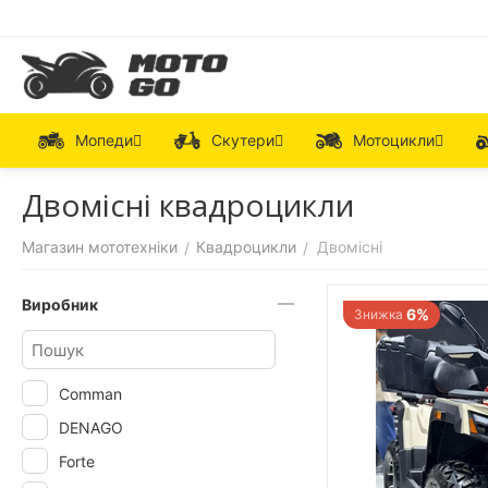
Мопеди
Скутери
Мотоцикли
Двомісні квадроцикли
Магазин мототехніки
Квадроцикли
Двомісні
/
/
Виробник
6%
Знижка
Comman
DENAGO
Forte