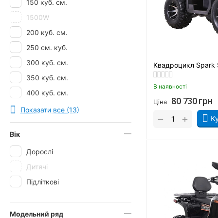
150 куб. см.
Viper
1500W
200 куб. см.
250 см. куб.
300 куб. см.
Квадроцикл Spark
350 куб. см.
В наявності
400 куб. см.
80 730
грн
Ціна
500 см. куб.
Показати все (13)
+
−
К
70 куб. см.
Вік
900 куб. см.
Дорослі
Дитячі
Підліткові
Модельний ряд