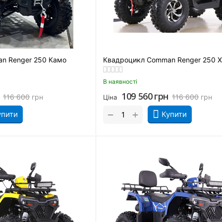
n Renger 250 Камо
Квадроцикл Comman Renger 250 Х
В наявності
109 560
грн
116 600
грн
116 600
грн
Ціна
+
−
упити
Купити