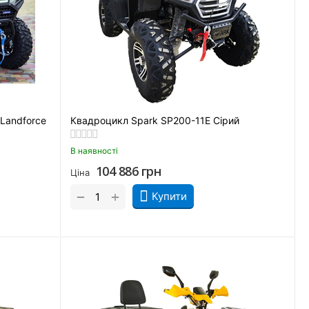
Landforce
Квадроцикл Spark SP200-11Е Сірий
В наявності
104 886
грн
Ціна
+
−
Купити