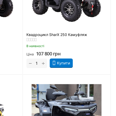
Квадроцикл SharX 250 Камуфляж
В наявності
107 800
грн
Ціна
+
−
Купити