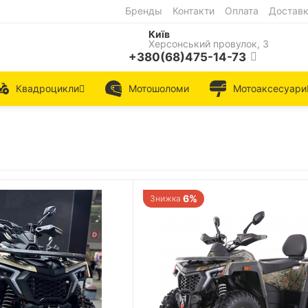
Бренды
Контакти
Оплата
Достав
Київ
Херсонський провулок, 3
+380(68)475-14-73
Квадроцикли
Мотошоломи
Мотоаксесуари
6%
Знижка