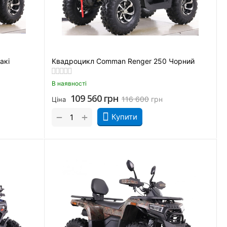
акі
Квадроцикл Comman Renger 250 Чорний
В наявності
109 560
грн
116 600
грн
Ціна
+
−
Купити