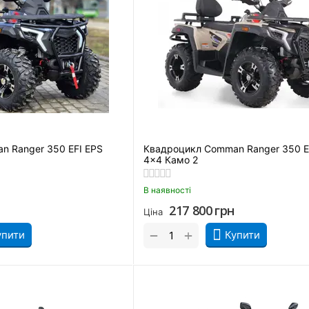
n Ranger 350 EFI EPS
Квадроцикл Comman Ranger 350 E
4×4 Камо 2
В наявності
217 800
грн
Ціна
+
−
упити
Купити