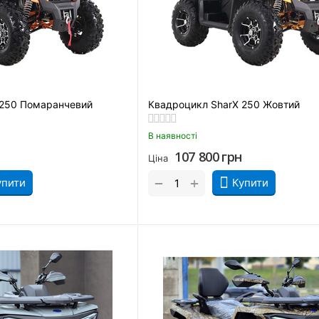
 250 Помаранчевий
Квадроцикл SharX 250 Жовтий
В наявності
107 800
грн
Ціна
+
−
упити
Купити