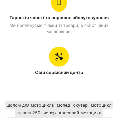
Передній багажник
Є
Гарантія якості та сервісне обслуговування
Задній багажник
Ми пропонуємо тільки ті товари, в якості яких
Є
ми впевнені
Трубчатый
Рама
стальной каркас
О'бєм бензобаку
5 л.
Стоянкове гальмо
Є
Свій сервісний центр
Знайти схожі
Квадроцикли 200 куб. см. Spark
Квадроцикли 200 куб. см. Дорослі
шолом для мотоцикла
мопед
скутер
мотоцикл
теккен 250
чопер
кросовий мотоцикл
Квадроцикли Дорослі Бензин