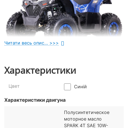
Читати весь опис… >>>
Можливості квадроцикла Spark
Характеристики
SP200-10
Цвет
Синій
Мотовсюдихід СП200-10 – прогулянковий
мотовсюдихід, створений для їзди помірним
Характеристики двигуна
бездоріжжям, активного відпочинку та дрібних
господарських завдань. Апарат отримав 200-
Полусинтетическое
кубовий тяговий двигун ZHANLU 180, усередині
моторное масло
якого приховано цілих 10 «конячок». Такий мотор
SPARK 4Т SAE 10W-