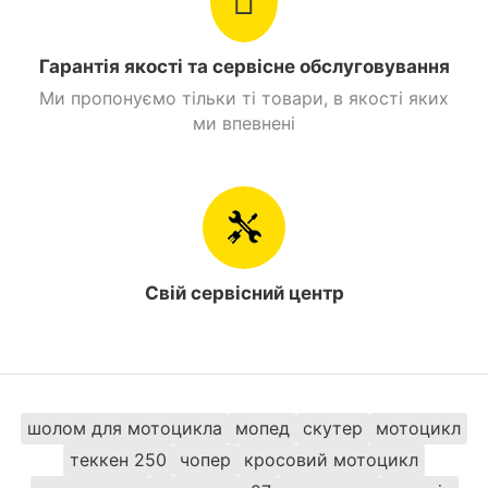
4×4 Синій та замовити з доставкою можна в таких
містах як: Київ, Дніпро, Одеса, Харків, Львів,
Гарантія якості та сервісне обслуговування
Запоріжжя, Вінниця, Кривий Ріг, Полтава, Черкаси,
Кропивницький, Рівне, Хмельницький, Кременчук,
Ми пропонуємо тільки ті товари, в якості яких
Луцьк, Чернівці, Миколаїв, Івано -Франківськ,
ми впевнені
Житомир, Суми, Тернопіль, Чернігів, Ужгород
Свій сервісний центр
шолом для мотоцикла
мопед
скутер
мотоцикл
теккен 250
чопер
кросовий мотоцикл