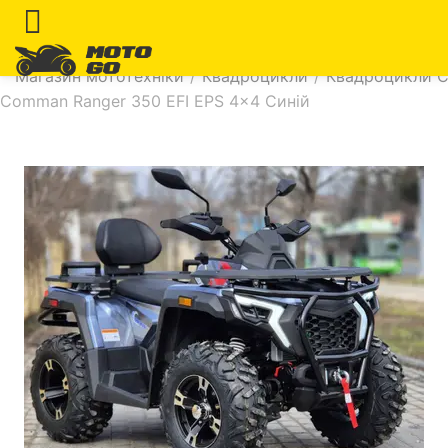
Магазин мототехніки
/
Квадроцикли
/
Квадроцикли 
Comman Ranger 350 EFI EPS 4×4 Синій