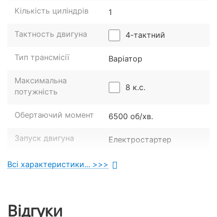
Кількість циліндрів
1
Тактность двигуна
4-тактний
До речі, сам кузов підліткового квадрика Forte
Тип трансмісії
Варіатор
ATV125P виконаний із товстого АБС-пластику.
Матеріал добре захищений від механічних впливів
Максимальна
та здатний витримати удар середньої сили.
8 к.с.
потужність
Обертаючий момент
6500 об/хв.
Запуск двигуна
Електростартер
Всі характеристики... >>>
Ходова частина
Незалежна
Передня підвіска
важільна з двома
Відгуки
амортизаторами