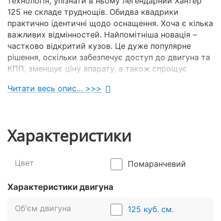
технологія, упізнати в ньому легендарний Хантер
125 не складе труднощів. Обидва квадрики
практично ідентичні щодо оснащення. Хоча є кілька
важливих відмінностей. Найпомітніша новація –
частково відкритий кузов. Це дуже популярне
рішення, оскільки забезпечує доступ до двигуна та
КПП, зменшує ціну апарату, а також спрощує
технічне обслуговування транспорту.
Читати весь опис… >>>
Характеристики
Цвет
Помаранчевий
Характеристики двигуна
Об'єм двигуна
125 куб. см.