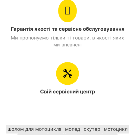
USB-роз'єми.
Захист для рук.
Зручне сидіння зі спинкою.
Гарантія якості та сервісне обслуговування
Дві багажні платформи.
Ми пропонуємо тільки ті товари, в якості яких
ми впевнені
Свій сервісний центр
Світлодіодні фари з ходовими вогнями.
шолом для мотоцикла
мопед
скутер
мотоцикл
Прогумовані підставки для ніг.