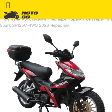
Магазин мототехніки
/
Мопеди
/
Spark
/
Скутеретта (
Spark SP125C-4WQ 2026 Червоний