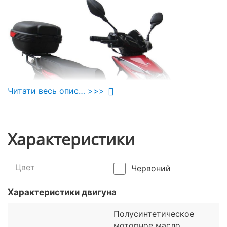
Читати весь опис… >>>
Характеристики
Цвет
Червоний
Характеристики двигуна
Полусинтетическое
Чим відрізняється Spark SP125C-
моторное масло