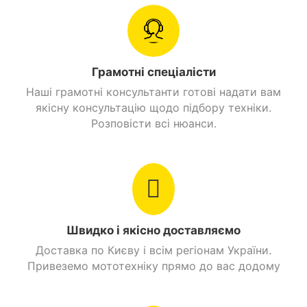
Витрати пального
2,2 л./100 км.
Цепная передача
Головна передача
14/40 открыта
Грамотні спеціалісти
Вага
Наші грамотні консультанти готові надати вам
88 кг.
якісну консультацію щодо підбору техніки.
Рама
Розповісти всі нюанси.
Хребтовая
Технічні особливості Spark
SP125C-4WQ
О'бєм бензобаку
4 л.
У плані оснащення скутерета практично нічим не
Стоянкове гальмо
Є
відрізняється від легкого мотоцикла. Інженери
встановили на байк:
Знайти схожі
Швидко і якісно доставляємо
4-тактний двигун об’ємом 125 куб. см.
Доставка по Києву і всім регіонам України.
Повітряне охолодження мотора.
Привеземо мототехніку прямо до вас додому
4-ступеневу МКПП.
Електростартер і кікстартер.