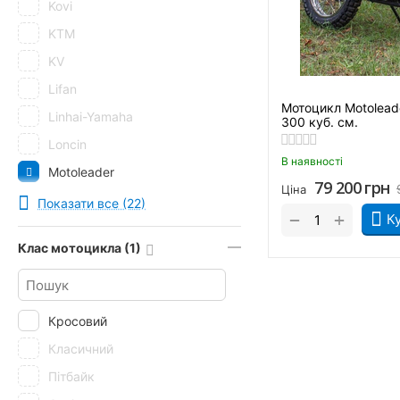
Kovi
KTM
KV
Lifan
Мотоцикл Motolead
Linhai-Yamaha
300 куб. см.
Loncin
В наявності
Motoleader
79 200
грн
Ціна
Musstang
Показати все (22)
+
−
К
Qingqi
Клас мотоцикла (1)
RIDER
Senke
Shineray
Кросовий
SkyBike
Класичний
Spark
Пітбайк
Tekken