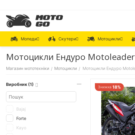
Мопеди
Скутери
Мотоцикли
Мотоцикли Ендуро Motoleader 3
Магазин мототехніки
Мотоцикли
Мотоцикли Ендуро Motole
/
/
Виробник (1)
18%
Знижка
Bajaj
Forte
Kayo