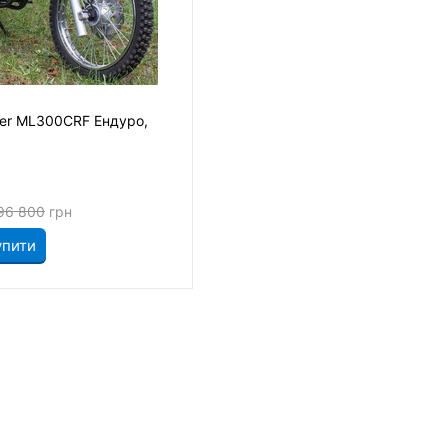
er ML300CRF Ендуро,
96 800
грн
упити