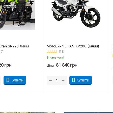
 (Зелений)
Мотоцикл Lifan SR220 Лайм
Мотоцикл L
7
8
В наявності
В наявності
84 920
грн
81 8
Ціна
Ціна
+
+
−
−
ти
Купити