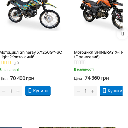
IFAN KP200 (Білий)
Мотоцикл Shineray XY250GY-6C
Light Жовто-синій
9
В наявності
40
грн
70 400
грн
Ціна
+
−
Купити
Купити