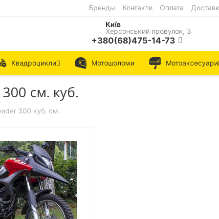
Бренды
Контакти
Оплата
Достав
Київ
Херсонський провулок, 3
+380(68)475-14-73
Квадроцикли
Мотошоломи
Мотоаксесуари
00 см. куб.
ader 300 куб. см.