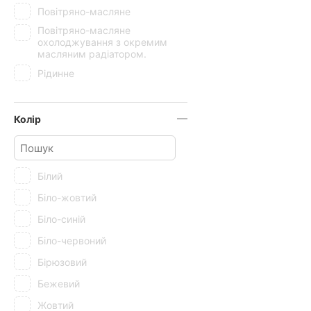
Повітряно-масляне
Повітряно-масляне
охолоджування з окремим
масляним радіатором.
Рідинне
Колір
Білий
Біло-жовтий
Біло-синій
Біло-червоний
Бірюзовий
Бежевий
Жовтий