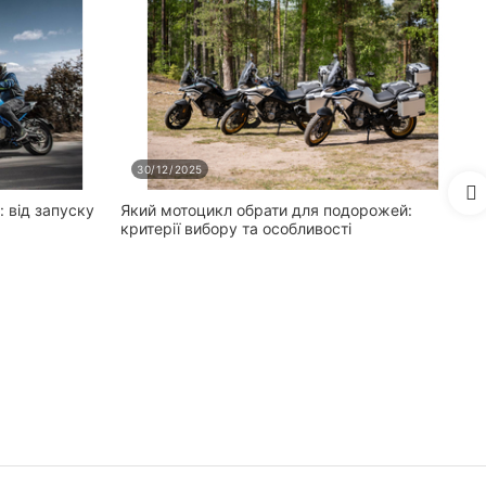
30/12/2025
: від запуску
Який мотоцикл обрати для подорожей:
П
критерії вибору та особливості
с