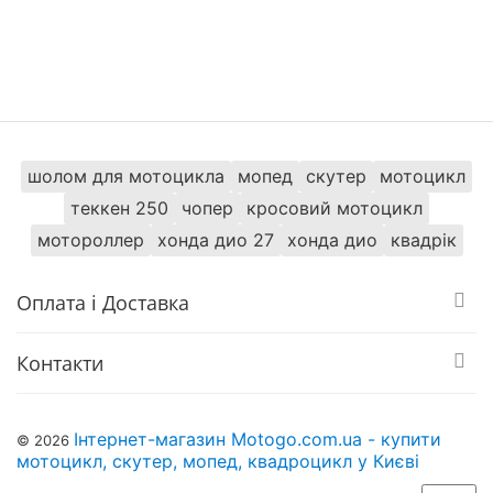
шолом для мотоцикла
мопед
скутер
мотоцикл
теккен 250
чопер
кросовий мотоцикл
мотороллер
хонда дио 27
хонда дио
квадрік
Оплата і Доставка
Контакти
Інтернет-магазин Motogo.com.ua - купити
© 2026
мотоцикл, скутер, мопед, квадроцикл у Києві