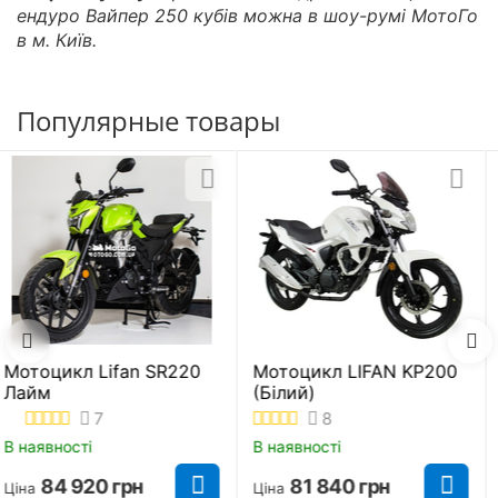
ендуро Вайпер 250 кубів можна в шоу-румі МотоГо
в м. Київ.
Популярные товары
Мотоцикл SHINERAY
TRAIL 250 (Оранже
В наявності
74 360
грн
Ціна
200
Мотоцикл Shineray
XY250GY-6C Light
Жовто-синій
9
В наявності
70 400
грн
Ціна