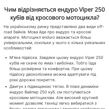
Чим відрізняється ендуро Viper 250
кубів від кросового мотоцикла?
На українському ринку представлено два види off-
road байків. Мова йде про ендуро та кросові
апарати. Мотоцикл enduro вважається більш
універсальним, оскільки у нього є кілька унікальних
особливостей:
М'яка підвіска. Завдяки цьому ендуро Viper 250
кубів не скаче по ямах і вибоїнах. Тобто їзда
більш розмірена та комфортна. При цьому
підвіску двоколісника можна адаптувати під
різні дорожні покриття.
Двигун з підвищеною тягою. В плані динаміки
ендуро Вайпер 250 куб. см поступаються
кросовим мотоциклам. Але високий крутний
момент дозволяє техніці легко вибиратися з
бруду, долати перешкоди і тримати крейсерську