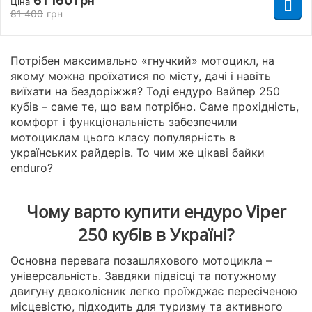
61 160
грн
Ціна
81 400
грн
Потрібен максимально «гнучкий» мотоцикл, на
якому можна проїхатися по місту, дачі і навіть
виїхати на бездоріжжя? Тоді ендуро Вайпер 250
кубів – саме те, що вам потрібно. Саме прохідність,
комфорт і функціональність забезпечили
мотоциклам цього класу популярність в
українських райдерів. То чим же цікаві байки
enduro?
Чому варто купити ендуро Viper
250 кубів в Україні?
Основна перевага позашляхового мотоцикла –
універсальність. Завдяки підвісці та потужному
двигуну двоколісник легко проїжджає пересіченою
місцевістю, підходить для туризму та активного