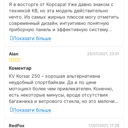
Посадкових місць
2
Я в восторге от Корсара! Уже давно знаком с
техникой КВ, но эта модель действительно
Вантажопідйомність
150 кг.
нечто. Из самых жирных плюсов могу отметить
современный дизайн, интуитивно понятную
Максимальна
приборную панель и эффективную систему
120 км/год.
швидкість
охлаждения. Даже на высоких оборотах
Показати більше
движок не перегревается, поэтому можно
Комфортабельне дворівневе сидіння.
смело отправляться на дальняки и проводить
Витрати пального
2,8 л./100 км.
Alan
25/07/2021, 23:01
за рулем 4-5 часов.
Головна передача
Ланцюгова
Коментар
KV Korsar 250 – хорошая альтернативна
Вага
132 кг.
неудобный спортбайкам. Да и по цене
мотоцикл более чем привлекателен. Конечно,
Сидіння
2х місне
есть некоторые минусы, вроде отсутствия
багажника и ветрового стекла, но это мелочи.
Передній багажник
Немає
На дороге мотоцикл показывает себя только с
Показати більше
лучшей стороны, а это главное!
Задній багажник
Немає
RedFox
17/07/2021, 17:29