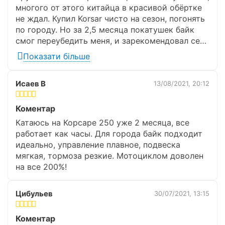
многого от этого китайца в красивой обёртке
Висота до сидіння
800 мм.
не ждал. Купил Korsar чисто на сезон, погонять
по городу. Но за 2,5 месяца покатушек байк
Дорожній просвіт
180 мм.
смог переубедить меня, и зарекомендовал себя
только с лучшей стороны. Все в Корсаре
Довжина колісної бази
Показати більше
1345 мм.
продумано до мелочей, о чем говорить, если
производитель даже поставил «утюжок»
Исаев В
13/08/2021, 20:12
защищающий мотор и улучшающий его обдув.
Основні параметри
Думаю, наше знакомство с моделью
Повний комплект освітлювального обладнання
продолжится и в следующем мотосезоне!
Країна виробник
Коментар
Китай
(фари, стоп-сигнал, поворотники).
Катаюсь на Корсаре 250 уже 2 месяца, все
Модель
250 Korsar
работает как часы. Для города байк подходит
идеально, управление плавное, подвеска
Клас мотоцикла
мягкая, тормоза резкие. Мотоциклом доволен
Дорожній
на все 200%!
Виробник
KV
Цибульев
30/07/2021, 13:15
Тип живлення
Бензин
Коментар