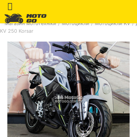
Магазин мототехніки
/
Мотоцикли
/
Мотоцикли KV
/
KV 250 Korsar