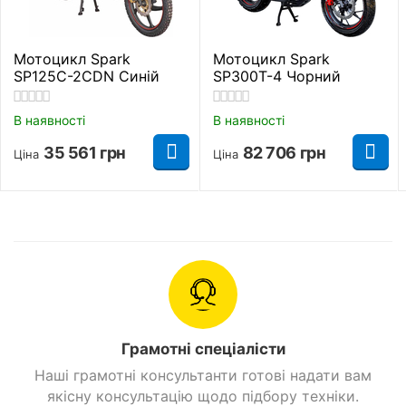
Придбати Мотоцикл KV 250 Korsar та замовити з
доставкою можна в таких містах як: Київ, Дніпро,
Мотоцикл Spark
Мотоцикл Spark
Одеса, Харків, Львів, Запоріжжя, Вінниця, Кривий
SP125C-2CDN Синій
SP300T-4 Чорний
Ріг, Полтава, Черкаси, Кропивницький, Рівне,
Хмельницький, Кременчук, Луцьк, Чернівці,
В наявності
В наявності
Миколаїв, Івано -Франківськ, Житомир, Суми,
35 561
грн
82 706
грн
Тернопіль, Чернігів, Ужгород
Ціна
Ціна
Грамотні спеціалісти
Наші грамотні консультанти готові надати вам
якісну консультацію щодо підбору техніки.