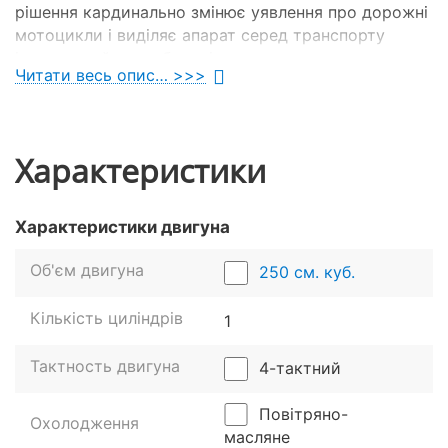
рішення кардинально змінює уявлення про дорожні
мотоцикли і виділяє апарат серед транспорту
інших китайських брендів.
Читати весь опис… >>>
Характеристики
Характеристики двигуна
Об'єм двигуна
250 см. куб.
Кількість циліндрів
1
Тактность двигуна
4-тактний
Повітряно-
Охолодження
масляне
Ще одна приємна особливість KV 250 Korsar –