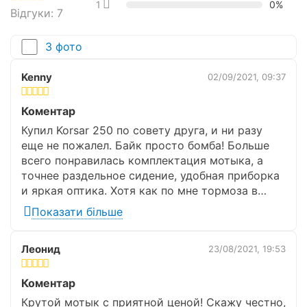
1 зірка
0%
Відгуки: 7
Передні гальма
Дискові
З фото
Задні гальма
Дискові
Kenny
02/09/2021, 09:37
Розміри передніх шин
100/80-17.
Коментар
Розміри задніх шин
130/70-17.
Електронна інформаційна панель
Купил Korsar 250 по совету друга, и ни разу
(відображається швидкість, пробіг тощо).
еще не пожалел. Байк просто бомба! Больше
Тип гуми
Безкамерна шина
Електростартер (ніжний стартер у байку
всего понравилась комплектация мотыка, а
відсутній).
точнее раздельное сидение, удобная приборка
Габаритні розміри
Дзеркала заднього виду.
и яркая оптика. Хотя как по мне тормоза в
модели резковаты, поэтому любителям
Показати більше
Повна висота
высоких скоростей лучше вообще забыть о
1100 мм.
переднем тормозе.
Леонид
23/08/2021, 19:53
Довжина
2100 мм.
Коментар
Ширина
800 мм.
Крутой мотык с приятной ценой! Скажу честно,