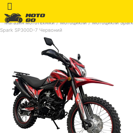
Магазин мототехніки
/
Мотоцикли
/
Мотоцикли Spar
Spark SP300D-7 Червоний