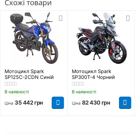
Схожі товари
навантажень, а також не втрачають ефективності
через бруд або вологу.
Основні параметри
Придбати Мотоцикл Spark SP300D-7 Червоний та
LED-оптика
,
замовити з доставкою можна в таких містах як:
Київ, Дніпро, Одеса, Харків, Львів, Запоріжжя,
Гофрированные
Вінниця, Кривий Ріг, Полтава, Черкаси,
чехлы на стойках
Кропивницький, Рівне, Хмельницький, Кременчук,
передней вилки,
Комплектація
Луцьк, Чернівці, Миколаїв, Івано -Франківськ,
защита двигателя,
Житомир, Суми, Тернопіль, Чернігів, Ужгород
улавливатель цепи
Мотоцикл Spark
Мотоцикл Spark
на цепной
SP125C-2CDN Синій
SP300T-4 Чорний
передаче
В наявності
В наявності
Країна виробник
Китай
35 442
грн
82 430
грн
Ціна
Ціна
Модель
SP300D-7
Стан
Новий