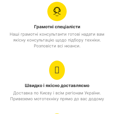
Клас мотоцикла
Ендуро
Виробник
Spark
Тип живлення
Бензин
Грамотні спеціалісти
Наші грамотні консультанти готові надати вам
Посадкових місць
2
якісну консультацію щодо підбору техніки.
Розповісти всі нюанси.
Вантажопідйомність
150 кг.
Максимальна
120 км/год.
швидкість
Витрати пального
2,8 л./100 км.
Швидко і якісно доставляємо
Головна передача
Доставка по Києву і всім регіонам України.
Ланцюгова
Привеземо мототехніку прямо до вас додому
Вага
130 кг.