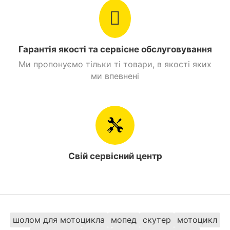
Сидіння
2х місне
Дуплексна,
Рама
трубчастий каркас.
Гарантія якості та сервісне обслуговування
Ми пропонуємо тільки ті товари, в якості яких
О'бєм бензобаку
13 л.
ми впевнені
Стоянкове гальмо
Є
Знайти схожі
Мотоцикли 300 куб. см. Ендуро
Свій сервісний центр
Мотоцикли 300 куб. см. Spark
Мотоцикли Ендуро Spark
шолом для мотоцикла
мопед
скутер
мотоцикл