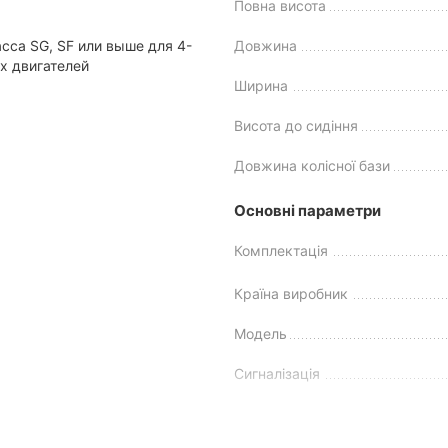
Повна висота
ь життя. Особливо якщо це скремблер! Цей тип байків з’явився 
сса SG, SF или выше для 4-
Довжина
рити дух класичних скремблерів, доповнивши його та адаптував
х двигателей
 виразний спортивний дизайн і низку цікавих конструкційних р
Ширина
Висота до сидіння
Довжина колісної бази
у.
Основні параметри
(дозволяє краще реагувати на повороти).
Комплектація
Країна виробник
Модель
Сигналізація
Стан