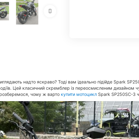
иглядають надто яскраво? Тоді вам ідеально підійде Spark SP25
водіїв. Цей класичний скремблер із переосмисленим дизайном ч
те розберемося, чому ж варто
купити мотоцикл
Spark SP250SC-3 ч