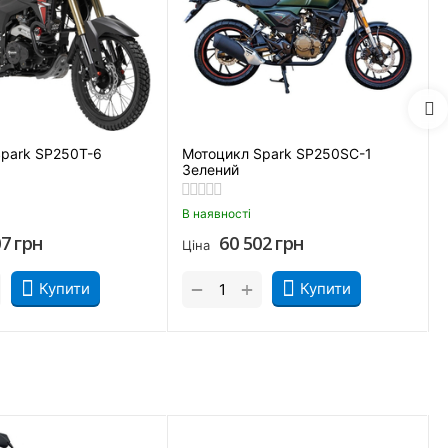
Є
park SP250T-6
Мотоцикл Spark SP250SC-1
Зелений
В наявності
07
грн
60 502
грн
Ціна
+
−
Купити
Купити