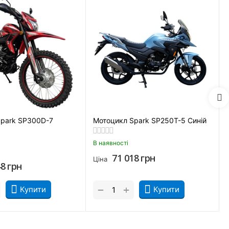
помагає мотору тримати оптимальний діапазон обертів і
 зношування двигуна та оптимізувати витрату пального.
 гальма. Вони швидше зупиняють мотоцикл в екстреній
ьвів, Запоріжжя, Вінниця, Кривий Ріг, Полтава, Черкаси,
ернігів, Ужгород
Spark SP300D-7
Мотоцикл Spark SP250T-5 Синій
В наявності
71 018
грн
Ціна
48
грн
+
−
Купити
Купити