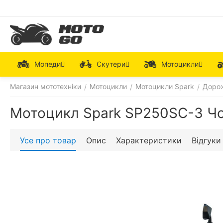
Мопеди
Скутери
Мотоцикли
Магазин мототехніки
Мотоцикли
Мотоцикли Spark
Дорож
/
/
/
Мотоцикл Spark SP250SC-3 Ч
Усе про товар
Опис
Характеристики
Відгуки