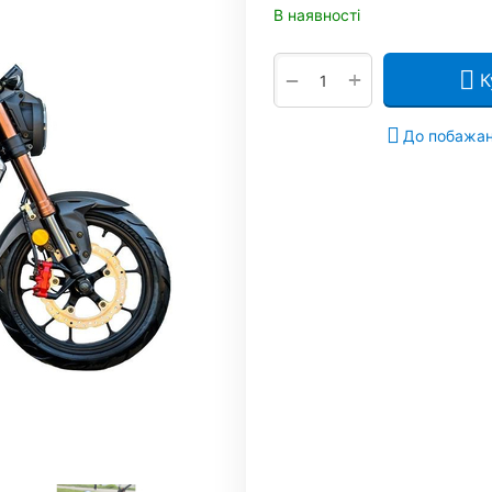
В наявності
+
−
К
До побажа