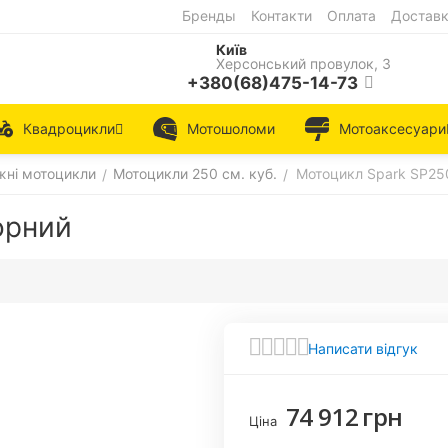
Бренды
Контакти
Оплата
Достав
Київ
Херсонський провулок, 3
+380(68)475-14-73
Квадроцикли
Мотошоломи
Мотоаксесуари
ні мотоцикли
Мотоцикли 250 см. куб.
Мотоцикл Spark SP25
/
/
орний
Написати відгук
74 912
грн
Ціна