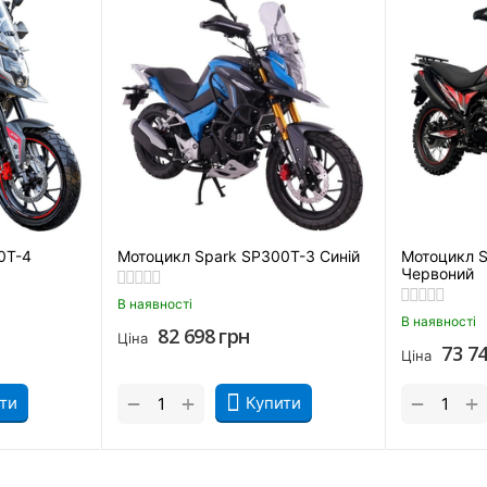
є ефективно реалізувати весь потенціал двигуна. Трансмісія до
а» шоста передача допомагає знизити рівень вібрацій, зменшити
сть, інженери концерну встановили на нього ефективні дискові
у.
тавкою можна в таких містах як: Київ, Дніпро, Одеса, Харків, Л
івці, Миколаїв, Івано -Франківськ, Житомир, Суми, Тернопіль, Ч
0T-4
Мотоцикл Spark SP300T-3 Синій
Мотоцикл 
Червоний
В наявності
В наявності
82 698
грн
Ціна
73 7
Ціна
+
+
−
−
ти
Купити