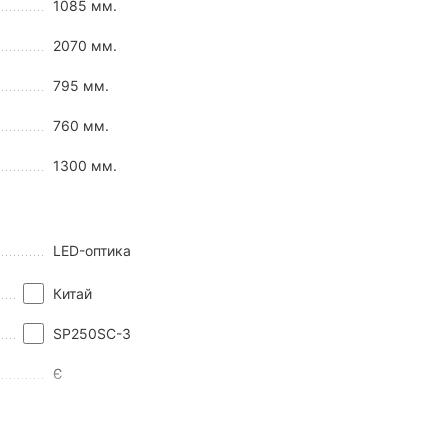
1085 мм.
в 1950-х роках і становив собою перероблений дорожник із
2070 мм.
ши до сучасних реалій.
ішень. Серед унікальних особливостей моделі можна
795 мм.
760 мм.
1300 мм.
LED-оптика
Китай
SP250SC-3
Є
Новий