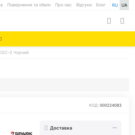
ка
Повернення та обмін
Про нас
Відгуки
Блог
RU
UA
0SC-3 Чорний
КОД:
000224083
Доставка