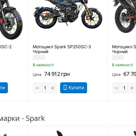
чків, які шукають передбачуваний і «дружній» транспорт.
Стоянкове гальмо
0SC-2
Мотоцикл Spark SP250SC-3
Мотоцикл S
Чорний
Чорний
В наявності
В наявності
Spark
74 912
грн
67 7
Ціна
Ціна
+
+
−
−
ти
Купити
арки - Spark