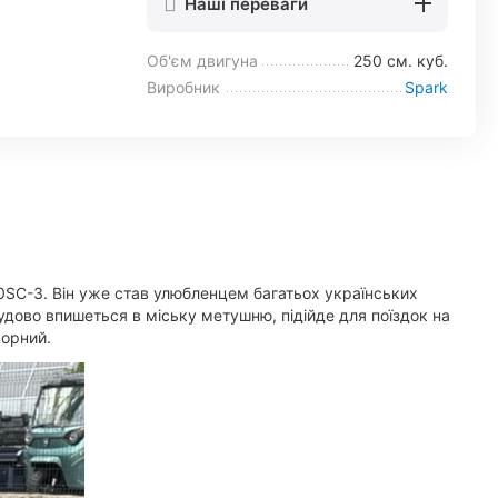
Наші переваги
Об'єм двигуна
250 см. куб.
Виробник
Spark
0SC-3. Він уже став улюбленцем багатьох українських
удово впишеться в міську метушню, підійде для поїздок на
орний.