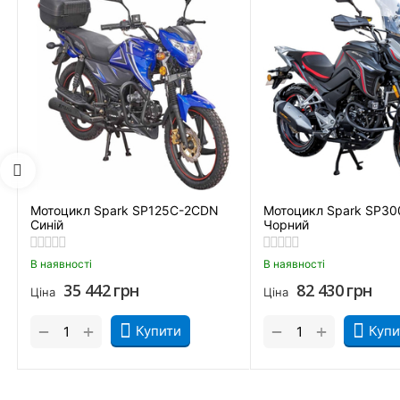
Ще одна цікава фішка байка – 6-ступенева МКПП, яка дозволя
розвивати високий крутний момент. Крім того, «підвищувальн
Оскільки Spark SP250SC-3 чорний має досить значну потужні
ситуації, менше перегріваються та не бояться вологи чи бруд
Придбати Мотоцикл Spark SP250SC-3 Чорний та замовити з дос
Кропивницький, Рівне, Хмельницький, Кременчук, Луцьк, Черн
Мотоцикл Spark SP125C-2CDN
Мотоцикл Spark SP30
Синій
Чорний
В наявності
В наявності
35 442
грн
82 430
грн
Ціна
Ціна
+
+
−
−
Купити
Купи