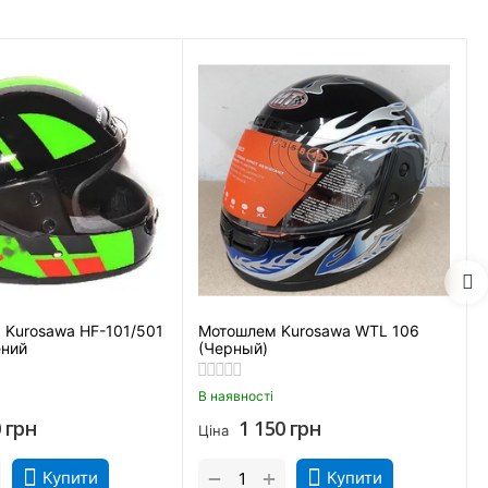
Kurosawa HF-101/501
Мотошлем Kurosawa WTL 106
ений
(Черный)
В наявності
0
грн
1 150
грн
Ціна
+
−
Купити
Купити