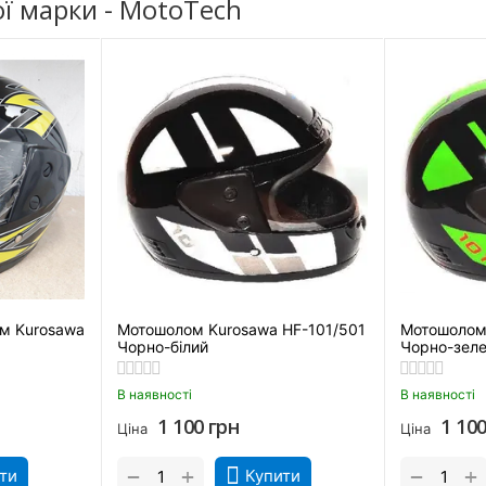
 марки - MotoTech
ом Kurosawa
Мотошолом Kurosawa HF-101/501
Мотошолом 
Чорно-білий
Чорно-зел
В наявності
В наявності
1 100
грн
1 10
Ціна
Ціна
+
+
−
−
ти
Купити