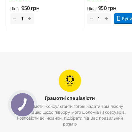
950
грн
950
грн
Ціна
Ціна
+
+
−
−
Купи
Грамотні спеціалісти
Наші грамотні консультанти готові надати вам якісну
консультацію щодо підбору мото шоломів і аксесуарів.
Розповісти всі нюанси, підібрати під Вас правильний
розмір