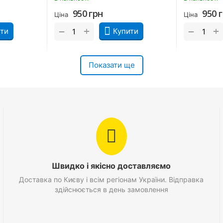
950
грн
950
Ціна
Ціна
+
+
−
−
ти
Купити
Показати ще
Швидко і якісно доставляємо
Доставка по Києву і всім регіонам України. Відправка
здійснюється в день замовлення