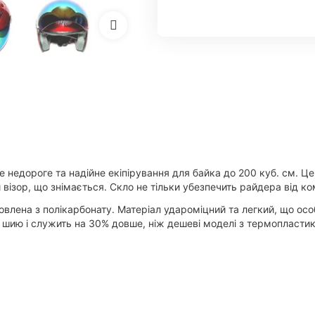
е недороге та надійне екіпірування для байка до 200 куб. см. Ц
 візор, що знімається. Скло не тільки убезпечить райдера від ко
овлена з полікарбонату. Матеріал удароміцний та легкий, що ос
 шию і служить на 30% довше, ніж дешеві моделі з термопластик