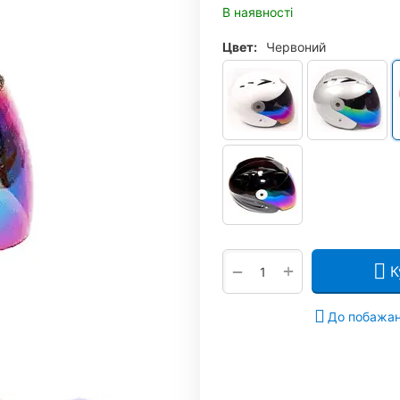
В наявності
Цвет:
Червоний
+
−
К
До побажа