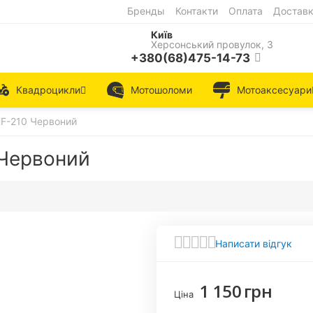
Бренды
Контакти
Оплата
Достав
Київ
Херсонський провулок, 3
+380(68)475-14-73
Квадроцикли
Мотошоломи
Мотоаксесуари
F-210 Червоний
Червоний
Написати відгук
1 150
грн
Ціна