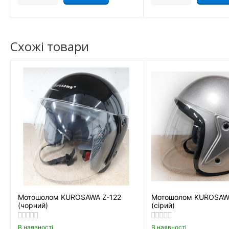
Схожі товари
Мотошолом KUROSAWA Z-122
Мотошолом KUROSAWA
(чорний)
(сірий)
В наявності
В наявності