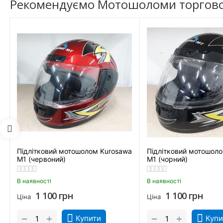
Рекомендуємо Мотошоломи торгової
Підлітковий мотошолом Kurosawa
Підлітковий мотошол
M1 (червоний)
M1 (чорний)
В наявності
В наявності
1 100
грн
1 100
грн
Ціна
Ціна
+
+
−
−
Купити
Купи