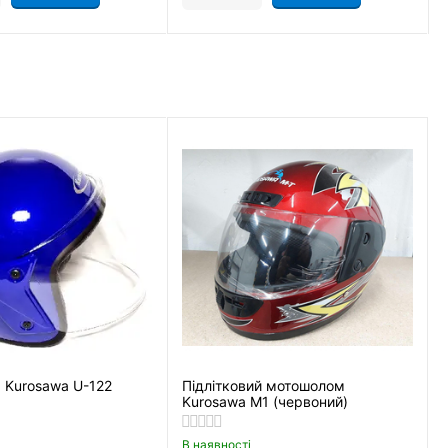
 Kurosawa U-122
Підлітковий мотошолом
Kurosawa M1 (червоний)
В наявності