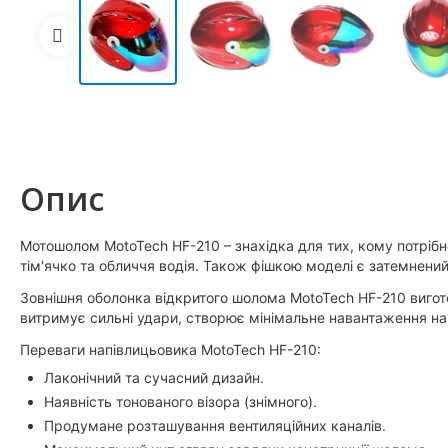
Опис
Мотошолом MotoTech HF-210 – знахідка для тих, кому потрібн
тім'ячко та обличчя водія. Також фішкою моделі є затемнений
Зовнішня оболонка відкритого шолома MotoTech HF-210 вигот
витримує сильні удари, створює мінімальне навантаження на
Переваги напівлицьовика MotoTech HF-210:
Лаконічний та сучасний дизайн.
Наявність тонованого візора (знімного).
Продумане розташування вентиляційних каналів.