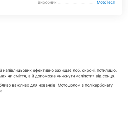
Виробник
MotoTech
ей напівлицьовик ефективно захищає лоб, скроні, потилицю,
мах чи сміття, а й допоможе уникнути «сліпоти» від сонця.
обливо важливо для новачків. Мотошолом з полікарбонату
а.