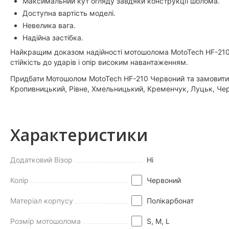
Максимальний кут огляду завдяки конструкції шолома.
Доступна вартість моделі.
Невелика вага.
Надійна застібка.
Найкращим доказом надійності мотошолома MotoTech HF-210 є
стійкість до ударів і опір високим навантаженням.
Придбати Мотошолом MotoTech HF-210 Червоний та замовити з 
Кропивницький, Рівне, Хмельницький, Кременчук, Луцьк, Черн
Характеристики
Додатковий Візор
Нi
Колір
Червоний
Матеріал корпусу
Полікарбонат
Розмір мотошолома
S, M, L