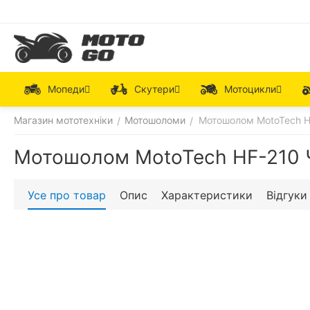
Мопеди
Скутери
Мотоцикли
Магазин мототехніки
Мотошоломи
Мотошолом MotoTech H
/
/
Мотошолом MotoTech HF-210 
Усе про товар
Опис
Характеристики
Відгуки