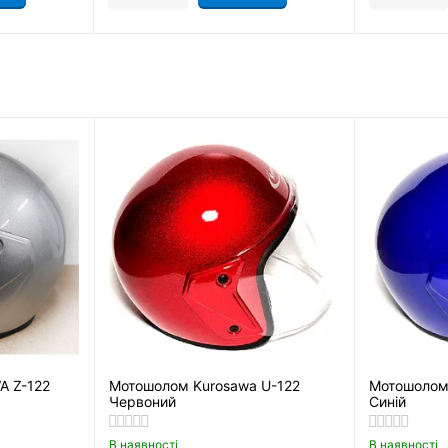
 Z-122
Мотошолом Kurosawa U-122
Мотошолом
Червоний
Синій
В наявності
В наявності