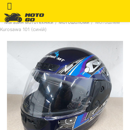
Магазин мототехніки
/
Мотошоломи
/
Мотошлем
Kurosawa 101 (синій)