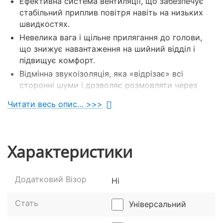
Ефективна система вентиляції, що забезпечує
стабільний приплив повітря навіть на низьких
швидкостях.
Невелика вага і щільне прилягання до голови,
що знижує навантаження на шийний відділ і
підвищує комфорт.
Відмінна звукоізоляція, яка «відрізає» всі
сторонні шуми і дозволяє розмовляти через
гарнітуру.
Читати весь опис… >>>
Продумана конструкція «черепашки», що
покращує аеродинамічні якості шолома.
Гіпоалергенна підкладка, яка не викликає
Характеристики
подразнення на шкірі.
Варто віддати належне і візору шолома Kurosawa
M1 Blue. Він виготовлений з триплексного скла, яке
Додатковий Візор
Нi
не спотворює «картинку» і добре захищене від
ударів.
Стать
Універсальний
Придбати Мотошлем Kurosawa 101 (синій) та