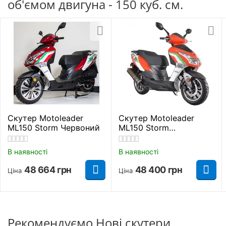
об'ємом двигуна - 150 куб. см.
виробництва.
Країна виробник
Китай
Модель
Storm 150
Стан
Новий
Клас мотоцикла
Дорожній
Виробник
Viper
Скутер Motoleader
Скутер Motoleader
ML150 Storm Червоний
ML150 Storm
Тип живлення
Бензин
Помаранчевий
В наявності
В наявності
Посадкових місць
2
48 664
грн
48 400
грн
Ціна
Ціна
Апарат оснащений наднадійним чотиритактним
Вантажопідйомність
150 кг.
двигуном з повітряним охолодженням. Система
добре зарекомендувала себе на
Максимальна
середньокубатурній мототехніці. Повітряне
115 км/год.
швидкість
Рекомендуємо Нові скутери
охолодження підтримує робочу температуру