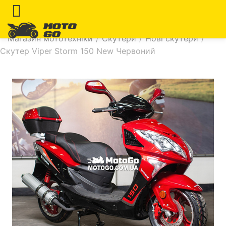
Магазин мототехніки
/
Скутери
/
Нові скутери
/
Скутер Viper Storm 150 New Червоний