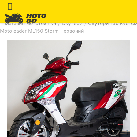
Магазин мототехніки
/
Скутери
/
Скутери 150 куб. см
Motoleader ML150 Storm Червоний