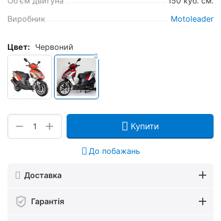
Об'єм двигуна
150 куб. см.
Виробник
Motoleader
Цвет:
Червоний
+
−
Купити
До побажань
Доставка
Гарантія