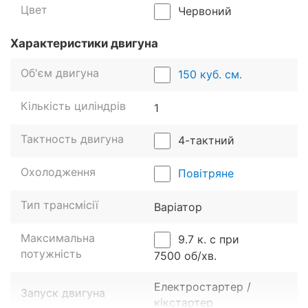
Цвет
Червоний
Характеристики двигуна
Об'єм двигуна
150 куб. см.
Кількість циліндрів
1
Тактность двигуна
4-тактний
Середньокубатурний моторолер
Мотолідер Шторм
оснащений надійним чотиритактним двигуном
Охолодження
Повітряне
потужністю 9,7 к. с. Це перевірений силовий
агрегат, який добре зарекомендував себе на інших
Тип трансмісії
Варіатор
апаратах бренду. Мінімальний ресурс двигуна
становить 50000 км. Така живучість обумовлена
Максимальна
9.7 к. с при
наявністю сучасної системи мастила, яка подає
потужність
7500 об/хв.
масло на всі вузли агрегату.
Електростартер /
Запуск двигуна
кікстартер