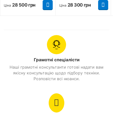
28 500
грн
28 300
грн
Ціна
Ціна
Заслуговує на увагу і відмінна комплектація
бюджетного скутера Motoleader ML150 Storm.
Базовий набір постачання включає:
Лаконічну панель приладів.
Грамотні спеціалісти
Наші грамотні консультанти готові надати вам
якісну консультацію щодо підбору техніки.
Розповісти всі нюанси.