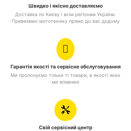
Швидко і якісно доставляємо
Доставка по Києву і всім регіонам України.
Потужну оптику (роздільні передні фари, стоп-
Привеземо мототехніку прямо до вас додому
сигнал, поворотники).
Сигналізацію з функцією дистанційного запуску
двигуна.
Дзеркала заднього виду.
Бардачок.
Гачок для ручної поклажі або мотошолома (під
Гарантія якості та сервісне обслуговування
кермом).
Ми пропонуємо тільки ті товари, в якості яких
ми впевнені
Свій сервісний центр