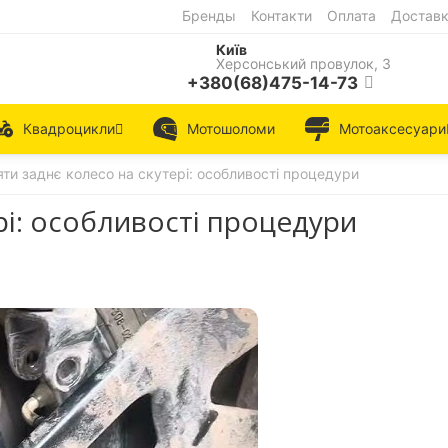
Бренды
Контакти
Оплата
Достав
Київ
Херсонський провулок, 3
+380(68)475-14-73
Квадроцикли
Мотошоломи
Мотоаксесуари
яти заднє колесо на скутері: особливості процедури
ері: особливості процедури