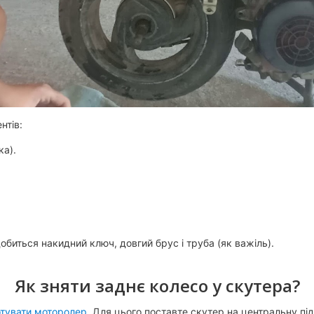
нтів:
ка).
биться накидний ключ, довгий брус і труба (як важіль).
Як зняти заднє колесо у скутера?
отувати моторолер
. Для цього поставте скутер на центральну під