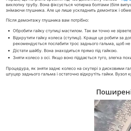
вихлопну трубу. Вона фіксується чотирма болтами (біля випус
знімаючи глушника. Але це лише ускладнить демонтаж і обме
Після демонтажу глушника вам потрібно:
Обробити гайку ступиці мастилом. Так ви точно не зірвете ї
Відкрутити гайку колеса (ступиці). Краще це робити за до
рекомендується послабити трос заднього гальма, щоб не
Дістати шайбу. Вона знаходиться прямо під гайкою.
Зняти колесо з осі. Якщо воно піддається туго, злегка пох
Процедура, як зняти заднє колесо на скутері з дисковими гал
штуцер заднього гальма і остаточно відкрутіть гайки. Вузол
Поширені