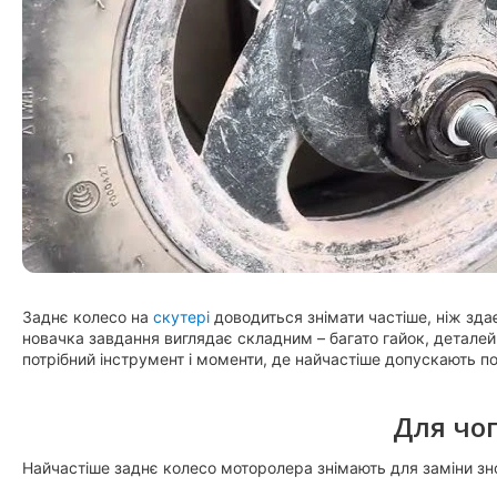
Заднє колесо на
скутері
доводиться знімати частіше, ніж зда
новачка завдання виглядає складним – багато гайок, деталей і
потрібний інструмент і моменти, де найчастіше допускають п
Для чог
Найчастіше заднє колесо моторолера знімають для заміни зно