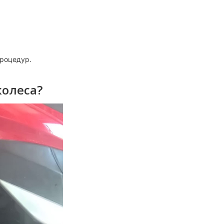
процедур.
колеса?