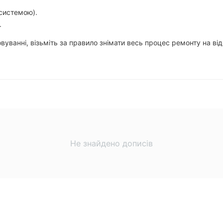
 системою).
.
овуванні, візьміть за правило знімати весь процес ремонту на ві
Не знайдено дописів