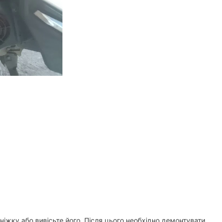
ніжку або вивісьте його. Після цього необхідно демонтувати