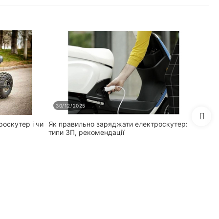
30/12/2025
30
роскутер і чи
Як правильно заряджати електроскутер:
Як п
типи ЗП, рекомендації
діаг