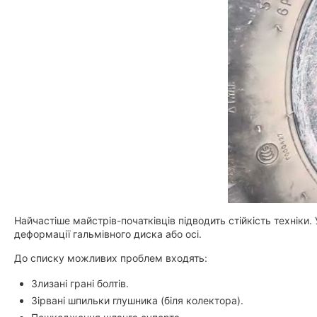
Найчастіше майстрів-початківців підводить стійкість техніки
деформації гальмівного диска або осі.
До списку можливих проблем входять:
Злизані грані болтів.
Зірвані шпильки глушника (біля колектора).