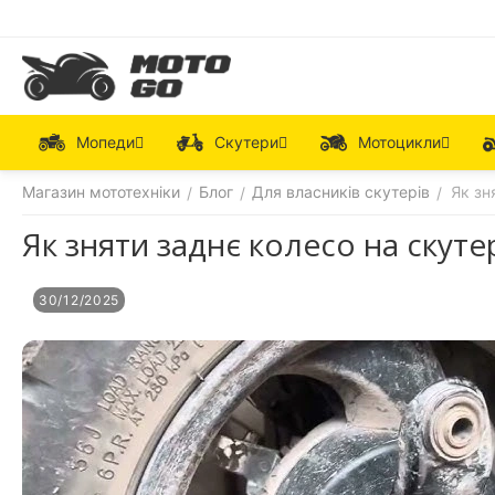
Мопеди
Скутери
Мотоцикли
Магазин мототехніки
Блог
Для власників скутерів
Як зн
/
/
/
Як зняти заднє колесо на скут
30/12/2025