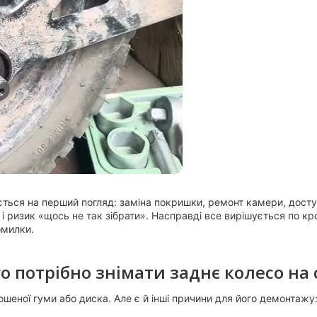
ється на перший погляд: заміна покришки, ремонт камери, доступ
 ризик «щось не так зібрати». Насправді все вирішується по кро
омилки.
о потрібно знімати заднє колесо на 
шеної гуми або диска. Але є й інші причини для його демонтажу