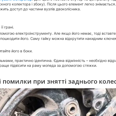
кного колектора і збоку). Після цього елемент легко знімається
жить доступ до частини вузлів двоколісника.
ї грані.
помогою електроінструменту. Але якщо його немає, тоді вставте 
 пошкодити його. Саму гайку можна відкрутити накидним ключе
итайте його в боки.
ьмами, практично ідентична. Єдина відмінність – необхідно відр
 краще підвісити на раму мопеда за допомогою стяжки.
 помилки при знятті заднього колес