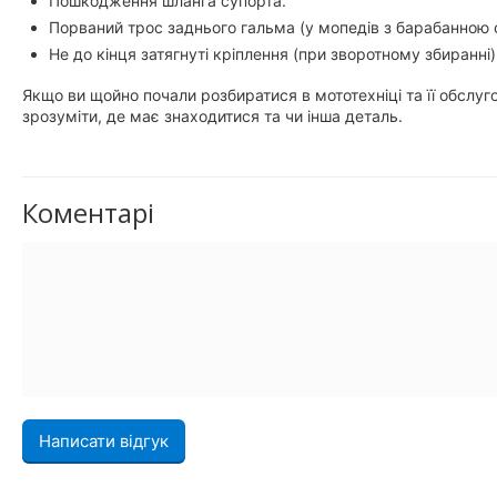
Пошкодження шланга супорта.
Порваний трос заднього гальма (у мопедів з барабанною
Не до кінця затягнуті кріплення (при зворотному збиранні)
Якщо ви щойно почали розбиратися в мототехніці та її обслуг
зрозуміти, де має знаходитися та чи інша деталь.
Коментарі
Написати відгук