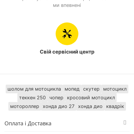
ми впевнені
Рама
Сталева, трубчаста
Колір
Чорний
О'бєм бензобаку
2,2 л.
Свій сервісний центр
Країна виробник
Китай
Стоянкове гальмо
Є
Знайти схожі
шолом для мотоцикла
мопед
скутер
мотоцикл
теккен 250
чопер
кросовий мотоцикл
Квадроцикли 125 куб. см. Spark
мотороллер
хонда дио 27
хонда дио
квадрік
Оплата і Доставка