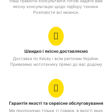
Наші грамотні консультанти готові надати вам
Посадкових місць
1
якісну консультацію щодо підбору техніки.
Розповісти всі нюанси.
Вантажопідйомність
90 кг.
Максимальна
45 км/ч.
швидкість
Витрати пального
2,8 л./100 км.
Швидко і якісно доставляємо
Цепная передача
Головна передача
Доставка по Києву і всім регіонам України.
14/40 открыта
Привеземо мототехніку прямо до вас додому
Вага
113 кг.
Сидіння
1 місне
Передній багажник
Є
Гарантія якості та сервісне обслуговування
Задній багажник
Є
Ми пропонуємо тільки ті товари, в якості яких