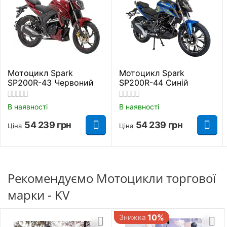
Виробник
KV
Тип живлення
Бензин
Посадкових місць
2
Мотоцикл Spark
Мотоцикл Spark
SP200R-43 Червоний
SP200R-44 Синій
Вантажопідйомність
160 кг.
В наявності
В наявності
Максимальна
145 км/год.
54 239
грн
54 239
грн
швидкість
Ціна
Ціна
Витрати пального
3 л./100 км.
Головна передача
Рекомендуємо Мотоцикли торгової
Ланцюгова
марки - KV
Сидіння
2х місне
10%
Знижка
Передній багажник
Немає