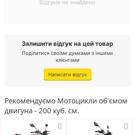
Відгуків не знайдено
Тип гуми
Безкамерна шина
Габаритні розміри
Повна висота
1120 мм.
Залишити відгук на цей товар
Поділитися своїми думками з іншими
Довжина
1980 мм.
клієнтами
Ширина
710 мм.
Написати відгук
Основні параметри
Рекомендуємо Мотоцикли об'ємом
Країна виробник
Китай
двигуна - 200 куб. см.
Модель
200 RZ
Клас мотоцикла
Спорт