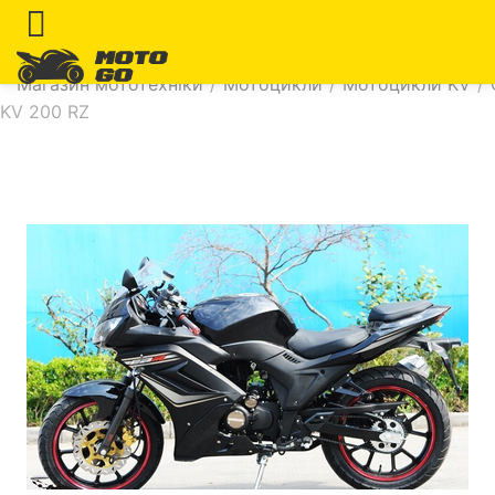
Магазин мототехніки
/
Мотоцикли
/
Мотоцикли KV
/
KV 200 RZ