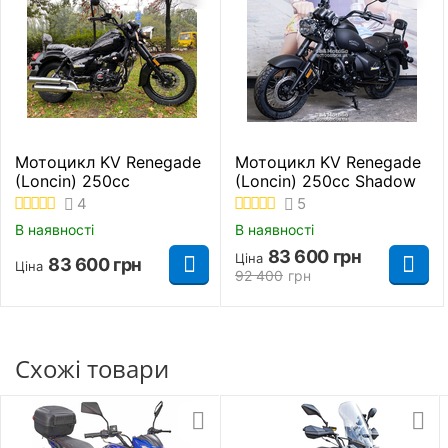
Задній багажник
Немає
Рама
Трубчастий каркас
Колір
Чорний
Мотоцикл KV Renegade
Мотоцикл KV Renegade
(Loncin) 250cc
(Loncin) 250cc Shadow
О'бєм бензобаку
19 л.
4
5
В наявності
В наявності
Стоянкове гальмо
Є
83 600
грн
Ціна
83 600
грн
Ціна
92 400
грн
Знайти схожі
Мотоцикли 200 куб. см. Спорт
Схожі товари
Мотоцикли 200 куб. см. KV
Мотоцикли Спорт KV