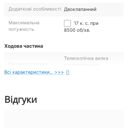
Додаткові особливості
Двоклапанний
Максимальна
17 к. с. при
потужність
8500 об/хв.
Ходова частина
Телескопічна вилка
Передня підвіска
з гідравлічними
амортизаторами.
Всі характеристики... >>>
Передні гальма
Дискові
Відгуки
Задні гальма
Дискові
Розміри передніх шин
110/70-17.
Розміри задніх шин
140/70-17.