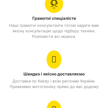
Головна передача
Ланцюгова
Грамотні спеціалісти
Вага
129 кг.
Наші грамотні консультанти готові надати вам
якісну консультацію щодо підбору техніки.
Дуплексна,
Рама
Розповісти всі нюанси.
трубчастий каркас.
О'бєм бензобаку
15 л.
Стоянкове гальмо
Є
Швидко і якісно доставляємо
Знайти схожі
Доставка по Києву і всім регіонам України.
Привеземо мототехніку прямо до вас додому
Мотоцикли 200 куб. см. Дорожній
Мотоцикли 200 куб. см. Spark