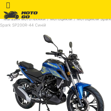
Магазин мототехніки
/
Мотоцикли
/
Мотоцикли Spar
Spark SP200R-44 Синій