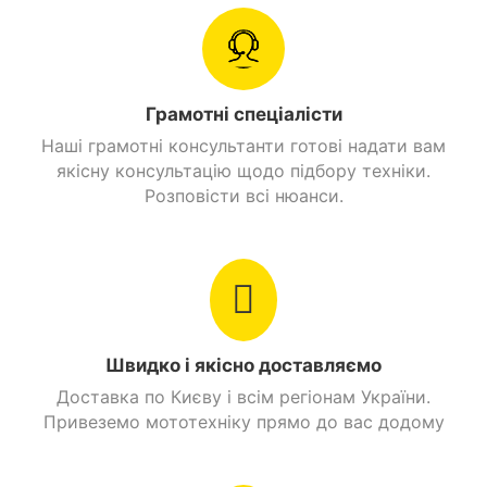
Луцьк, Чернівці, Миколаїв, Івано -Франківськ,
Витрати пального
2,9 л./100 км.
Житомир, Суми, Тернопіль, Чернігів, Ужгород
Головна передача
Ланцюгова
Грамотні спеціалісти
Вага
129 кг.
Наші грамотні консультанти готові надати вам
якісну консультацію щодо підбору техніки.
Дуплексна,
Рама
Розповісти всі нюанси.
трубчастий каркас.
О'бєм бензобаку
15 л.
Стоянкове гальмо
Є
Швидко і якісно доставляємо
Знайти схожі
Доставка по Києву і всім регіонам України.
Привеземо мототехніку прямо до вас додому
Мотоцикли 200 куб. см. Дорожній
Мотоцикли 200 куб. см. Spark