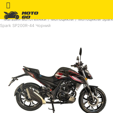
Магазин мототехніки
/
Мотоцикли
/
Мотоцикли Spar
Spark SP200R-44 Чорний