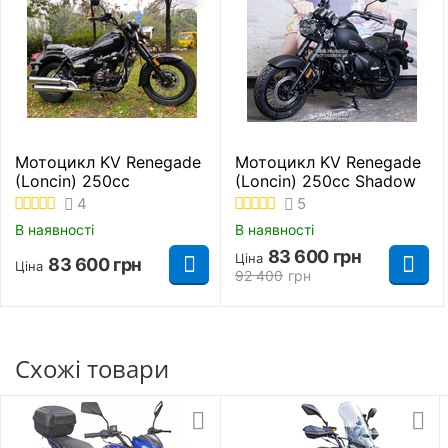
Передній багажник
Немає
Задній багажник
Є
Рама
Трубчастий каркас
Мотоцикл KV Renegade
Мотоцикл KV Renegade
(Loncin) 250cc
(Loncin) 250cc Shadow
Колір
Чорний
4
5
В наявності
В наявності
О'бєм бензобаку
19 л.
83 600
грн
Ціна
83 600
грн
Ціна
92 400
грн
Стоянкове гальмо
Є
Знайти схожі
Схожі товари
Мотоцикли 200 куб. см. Дорожній
Мотоцикли 200 куб. см. KV