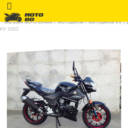
Магазин мототехніки
/
Мотоцикли
/
Мотоцикли KV
/
KV 200Z