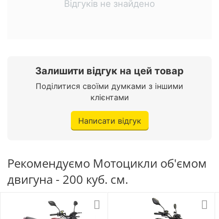
Відгуків не знайдено
Тип гуми
Безкамерна шина
Габаритні розміри
Повна висота
1120 мм.
Залишити відгук на цей товар
Поділитися своїми думками з іншими
Довжина
1980 мм.
клієнтами
Ширина
710 мм.
Написати відгук
Основні параметри
Рекомендуємо Мотоцикли об'ємом
Країна виробник
Китай
двигуна - 200 куб. см.
Модель
200Z
Клас мотоцикла
Дорожній