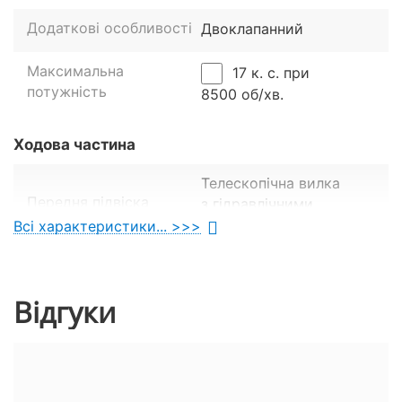
Додаткові особливості
Двоклапанний
Максимальна
17 к. с. при
потужність
8500 об/хв.
Ходова частина
Телескопічна вилка
Передня підвіска
з гідравлічними
амортизаторами.
Всі характеристики... >>>
Передні гальма
Дискові
Відгуки
Задні гальма
Дискові
Розміри передніх шин
110/70-17.
Розміри задніх шин
140/70-17.