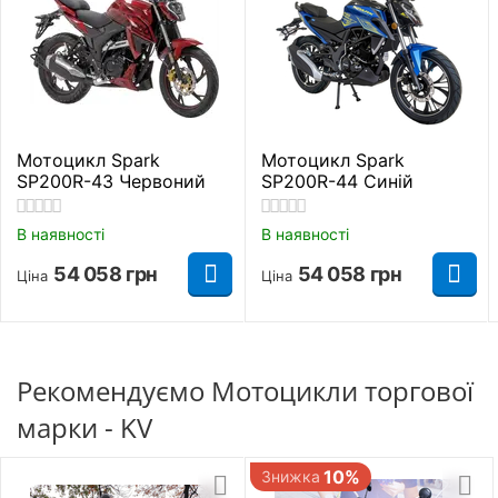
Виробник
KV
Тип живлення
Бензин
Посадкових місць
2
Мотоцикл Spark
Мотоцикл Spark
SP200R-43 Червоний
SP200R-44 Синій
Вантажопідйомність
160 кг.
В наявності
В наявності
Максимальна
145 км/год.
54 058
грн
54 058
грн
швидкість
Ціна
Ціна
Витрати пального
3 л./100 км.
Головна передача
Рекомендуємо Мотоцикли торгової
Ланцюгова
марки - KV
Вага
140 кг.
10%
Знижка
Сидіння
2х місне