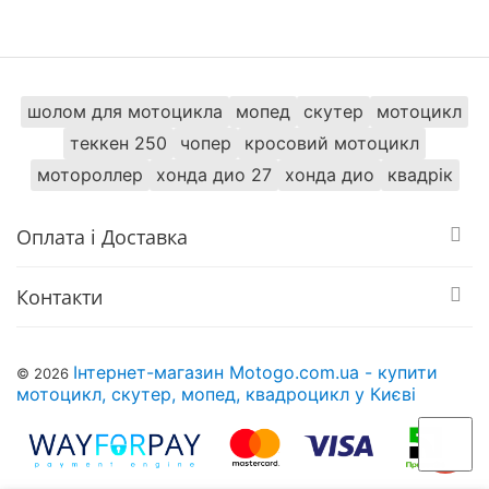
проходять передпродажну підготовку і мають
офіційну гарантію.
Придбати Мотоцикл KTM Duke 390 Сірий та
замовити з доставкою можна в таких містах як:
шолом для мотоцикла
мопед
скутер
мотоцикл
Київ, Дніпро, Одеса, Харків, Львів, Запоріжжя,
Вінниця, Кривий Ріг, Полтава, Черкаси,
теккен 250
чопер
кросовий мотоцикл
Кропивницький, Рівне, Хмельницький, Кременчук,
мотороллер
хонда дио 27
хонда дио
квадрік
Луцьк, Чернівці, Миколаїв, Івано -Франківськ,
Житомир, Суми, Тернопіль, Чернігів, Ужгород
Оплата і Доставка
Контакти
Інтернет-магазин Motogo.com.ua - купити
© 2026
мотоцикл, скутер, мопед, квадроцикл у Києві