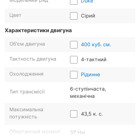
Модельний ряд
Duke
привертає увагу. Гострі лінії, компактні розміри та
характерне забарвлення створюють неповторний
Цвет
Сірий
образ справжнього стрітфайтера. Мотоцикл
оснащений повністю світлодіодною оптикою, яка
Характеристики двигуна
не лише забезпечує відмінну видимість у будь-який
час доби, але й підкреслює його футуристичний
Об'єм двигуна
400 куб. см.
вигляд.
Тактность двигуна
4-тактний
Охолодження
Рідинне
6-ступінчаста,
Тип трансмісії
механічна
Максимальна
43,5 к. с.
потужність
Обертаючий момент
37 Нм