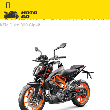
Магазин мототехніки
/
Мотоцикли
/
KTM
/
Спортбай
KTM Duke 390 Сірий