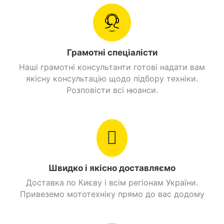
Максимальна
Задній моноамортизатор забезпечує стабільну
130 км./год.
швидкість
поведінку.
Дискові гідравлічні гальма працюють бездоганно
Витрати пального
3,4 л/100 км.
навіть у складних умовах.
Грамотні спеціалісти
Колісна база 1350 мм надає відмінну стійкість.
Цепная передача
Наші грамотні консультанти готові надати вам
Головна передача
13/42 открытая
якісну консультацію щодо підбору техніки.
Розповісти всі нюанси.
Вага
143 кг.
Дуплексна,
Рама
трубчастий каркас.
О'бєм бензобаку
14 л.
Швидко і якісно доставляємо
Стоянкове гальмо
Є
Доставка по Києву і всім регіонам України.
Привеземо мототехніку прямо до вас додому
Знайти схожі