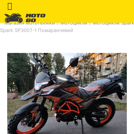
Магазин мототехніки
/
Мотоцикли
/
Мотоцикли Spar
Spark SP300T-1 Помаранчевий