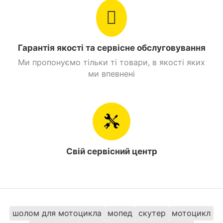
Мотоцикли 300 куб. см. Ендуро
Мотоцикли 300 куб. см. Spark
Мотоцикли Ендуро Spark
Гарантія якості та сервісне обслуговування
Ми пропонуємо тільки ті товари, в якості яких
ми впевнені
У щоденному використанні Spark SP300T-1
розкриває свої найкращі якості. Він отримав
Свій сервісний центр
економічну витрату палива – всього 3,4 л на 100 км.
Бак об'ємом 14 л забезпечує гарний запас ходу, а
вантажопідйомність 150 кг дозволяє подорожувати
з багажем. Вага 143 кг робить мотоцикл легким в
керуванні.
шолом для мотоцикла
мопед
скутер
мотоцикл