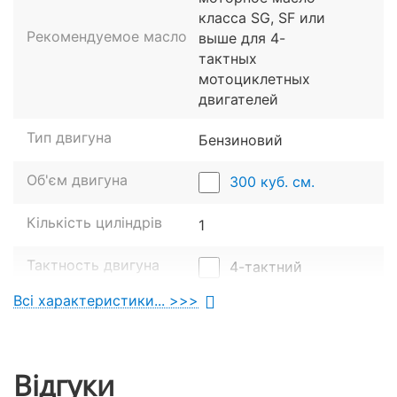
Ергономічне двомісне сидіння.
класса SG, SF или
Широке кермо із захистом рук.
Рекомендуемое масло
выше для 4-
Інформативну цифрову приладову панель.
тактных
мотоциклетных
двигателей
Тип двигуна
Бензиновий
Об'єм двигуна
300 куб. см.
Кількість циліндрів
1
Тактность двигуна
4-тактний
Всі характеристики... >>>
Повітряно-
Охолодження
масляне
Двоклапанний із
Відгуки
Додаткові особливості
балансувальним