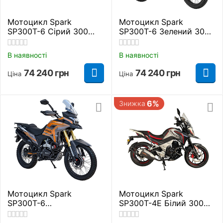
Мотоцикл Spark
Мотоцикл Spark
SP300T-6 Сірий 300
SP300T-6 Зелений 300
куб. см.
куб. см.
В наявності
В наявності
74 240
грн
74 240
грн
Ціна
Ціна
6%
Знижка
Мотоцикл Spark
Мотоцикл Spark
SP300T-6
SP300T-4Е Білий 300
Помаранчевий 300 куб.
куб. см.
см.