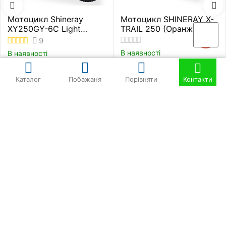
Мотоцикл Shineray
Мотоцикл SHINERAY X-
XY250GY-6C Light
TRAIL 250 (Оранжевий)
Жовто-синій
9
В наявності
В наявності
74 360
грн
70 400
грн
Ціна
Ціна
Каталог
Побажаня
Порівняти
Контакти
Статті для власників мотоциклів
30/12/2025