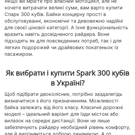
Якщо ви мрієте про власний мотоцикл, але не
хочете витрачати великі суми, вам варто купити
Спарк 300 кубів. Байки концерну прості в
обслуговуванні, економічні та дивовижно надійні
для своєї цінової категорії. А їхня функціональність
вразить навіть досвідченого райдера. Вони
підходять як для повсякденних потреб, так і для
легких подорожей чи драйвових покатеньок із
пасажиром.
Як вибрати і купити Spark 300 кубів
в Україні?
Щоб підібрати двоколісник, потрібно заздалегідь
визначитися з його призначенням. Можливості
байка залежать від його класу. Класичні дорожні
моделі – ідеальний варіант для їзди містом або
вилазок на середні дистанції. Вони не лише
забезпечують райдеру необхідний рівень комфорту,
але й вирізняються доброю динамікою. А от