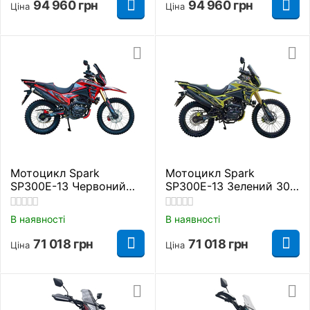
94 960
грн
94 960
грн
Ціна
Ціна
Мотоцикл Spark
Мотоцикл Spark
SP300E-13 Червоний
SP300E-13 Зелений 300
300 куб. см.
куб. см.
В наявності
В наявності
71 018
грн
71 018
грн
Ціна
Ціна