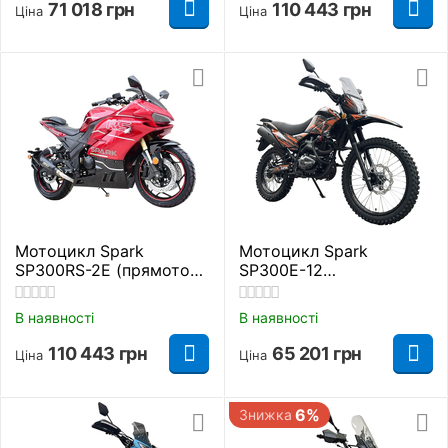
71 018
грн
110 443
грн
Ціна
Ціна
Мотоцикл Spark
Мотоцикл Spark
SP300RS-2Е (прямоток)
SP300E-12
Червоний 300 куб. см.
Помаранчевий 300 куб.
см.
В наявності
В наявності
110 443
грн
65 201
грн
Ціна
Ціна
6%
Знижка