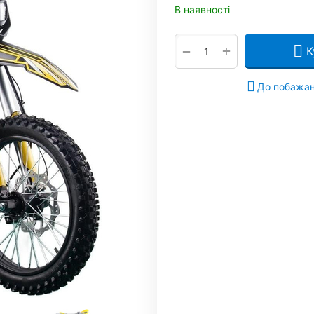
В наявності
+
−
К
До побажа