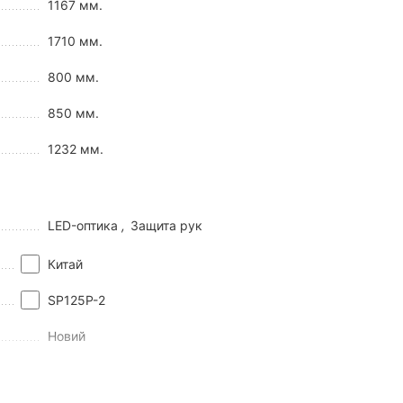
1167 мм.
1710 мм.
800 мм.
850 мм.
1232 мм.
P-2?
відь насправді лежить на поверхні. Той самий
недорогий
LED-оптика
,
Защита рук
Китай
SP125P-2
Новий
Пітбайк
гуна.