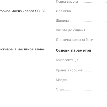
Повна висота
орное масло класса SG, SF
Довжина
Ширина
Висота до сидіння
Довжина колісної бази
 чого підходить мотоцикл Spark SP125
сковое, в масляной ванне
Основні параметри
итання – для чого потрібен цей мініатюрний двоколісник. А відпо
Комплектація
.
Країна виробник
Модель
Стан
енчатая
Клас мотоцикла
е зменшеними габаритами, конфігурацією рами та потужністю дви
вилину