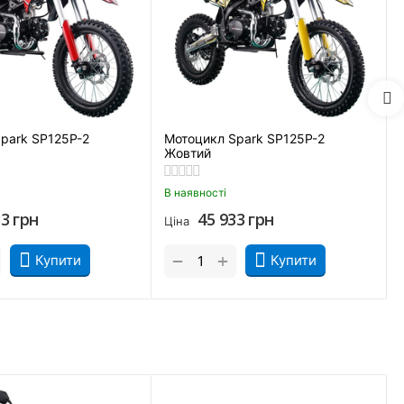
park SP125P-2
Мотоцикл Spark SP125P-2
Жовтий
В наявності
33
грн
45 933
грн
Ціна
ру доведеться рідше змінювати передачі, оскільки робочий
ї обслуговування обходиться дешевше.
+
−
Купити
Купити
P-2?
іть на середньому бездоріжжі та забезпечує райдеру високу