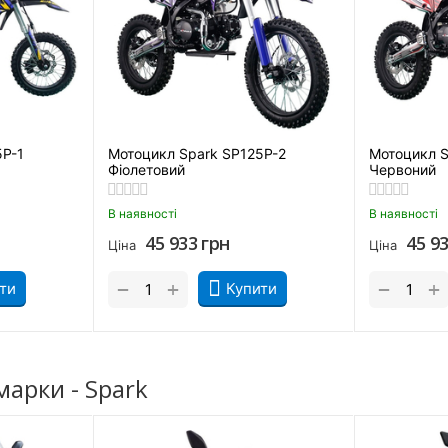
ark
5P-1
Мотоцикл Spark SP125P-2
Мотоцикл S
Фіолетовий
Червоний
В наявності
В наявності
45 933
грн
45 9
Ціна
Ціна
нева МКПП. І це далеко не недолік, а продумане рішення. Райде
жить на 12% менше (у порівнянні з 5-ступеневою коробкою), а ї
+
+
−
−
ти
Купити
у варто купити мотоцикл Spark SP125
зважаючи на скромні габарити, апарат упевнено тримається нав
арки - Spark
у.