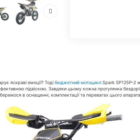
арує яскраві емоції? Тоді
бюджетний мотоцикл
Spark SP125P-2 ж
ефективною підвіскою. Завдяки цьому кожна прогулянка бездор
зберемося в оснащенні, комплектації та перевагах цього апарата