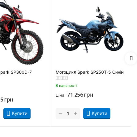
гальма з високим ККД. Вони миттєво схоплюють колеса та
Spark SP300D-7
Мотоцикл Spark SP250T-5 Синій
В наявності
71 256
грн
Ціна
95
грн
+
−
Купити
Купити