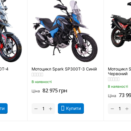
нна приладова панель).
Для кращого контролю над байком інженери встановили дискові 
0T-4
Мотоцикл Spark SP300T-3 Синій
Мотоцикл 
Червоний
В наявності
В наявності
82 975
грн
Ціна
73 9
Ціна
+
+
−
−
ти
Купити