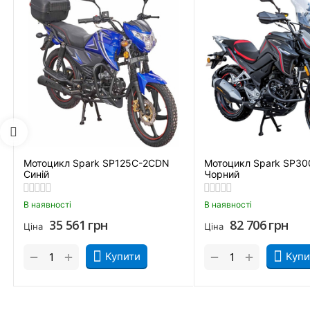
Дружнє керування та чудову маневреність.
Ефективну підвіску, здатну поглинати навіть сильні удари.
Розширену комплектацію (LED-фара, захист рук, електро
Також серед плюсів можна виділити безпеку двоколісника. 
дозволяють швидко реагувати на небезпеки.
Мотоцикл Spark SP125C-2CDN
Мотоцикл Spark SP30
Синій
Чорний
В наявності
В наявності
35 561
грн
82 706
грн
Ціна
Ціна
+
+
−
−
Купити
Купи