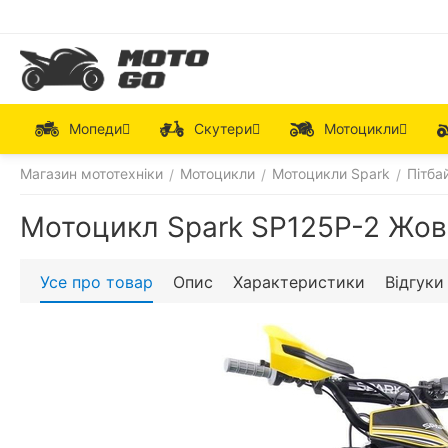
Мопеди
Скутери
Мотоцикли
Магазин мототехніки
Мотоцикли
Мотоцикли Spark
Пітба
/
/
/
Мотоцикл Spark SP125P-2 Жо
Усе про товар
Опис
Характеристики
Відгуки