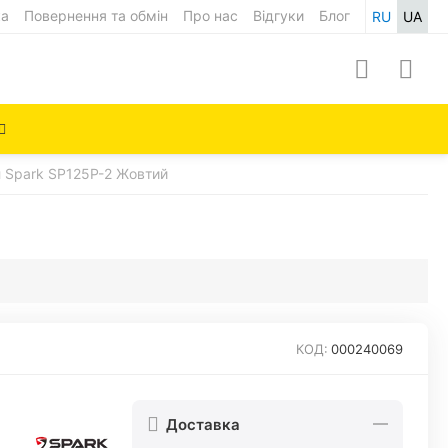
ка
Повернення та обмін
Про нас
Відгуки
Блог
RU
UA
 Spark SP125P-2 Жовтий
КОД:
000240069
Доставка