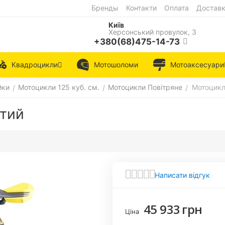
Бренды
Контакти
Оплата
Достав
Київ
Херсонський провулок, 3
+380(68)475-14-73
Квадроцикли
Мотошоломи
Мотоаксесуари
йки
Мотоцикли 125 куб. см.
Мотоцикли Повітряне
Мотоцикл
/
/
/
втий
Написати відгук
45 933
грн
Ціна