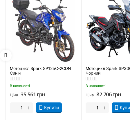
Мотоцикл Spark SP125C-2CDN
Мотоцикл Spark SP30
Синій
Чорний
Придбати Мотоцикл Spark SP300SC-1 Сірий та замовити з доста
Кропивницький, Рівне, Хмельницький, Кременчук, Луцьк, Черн
В наявності
В наявності
35 561
грн
82 706
грн
Ціна
Ціна
+
+
−
−
Купити
Купи