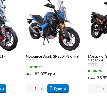
0T-4
Мотоцикл Spark SP300T-3 Синій
Мотоцикл 
Червоний
вкою можна в таких містах як: Київ, Дніпро, Одеса, Харків, Льв
В наявності
івці, Миколаїв, Івано -Франківськ, Житомир, Суми, Тернопіль, Ч
В наявності
82 975
грн
Ціна
73 9
Ціна
+
+
−
−
ти
Купити