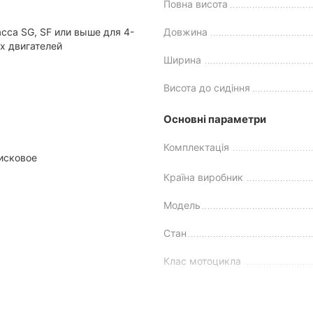
Дизайн і особливості моделі
Повна висота
сса SG, SF или выше для 4-
Довжина
йн. Апарат більше нагадує стильний нейкед без спортивного пер
х двигателей
ливішим. Серед особливостей
недорогого мотоцикла
Spark SP300S
Ширина
Висота до сидіння
Основні параметри
хідність техніки.
Комплектація
исковое
Країна виробник
Модель
Стан
Клас мотоцикла
Виробник