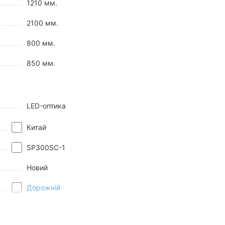
1210 мм.
2100 мм.
еднього обтічника, додаткового пластикового обвісу та
C-1 можна виділити:
800 мм.
850 мм.
LED-оптика
Китай
SP300SC-1
Новий
Дорожній
Spark