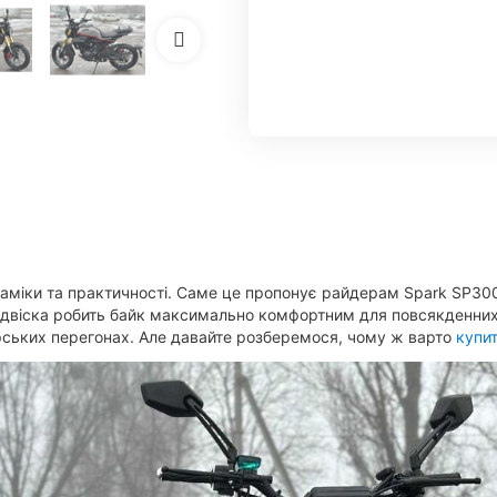
аміки та практичності. Саме це пропонує райдерам Spark SP300
 підвіска робить байк максимально комфортним для повсякденних
орських перегонах. Але давайте розберемося, чому ж варто
купи