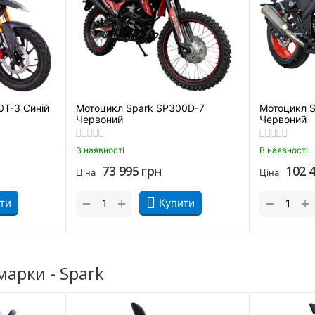
одові якості мотоцикла Spark SP300SC
іх і позашляхових апаратів. Зараз інженери трохи відійшли від
модифіковану підвіску, яка суттєво розширює його можливості.
тором ефективно відпрацьовують нерівності та добре гасять уд
ність керування та забезпечує стабільне зчеплення коліс із пок
0T-3 Синій
Мотоцикл Spark SP300D-7
Мотоцикл 
Червоний
Червоний
В наявності
В наявності
 Spark
73 995
грн
102 
Ціна
Ціна
+
+
−
−
ти
Купити
арки - Spark