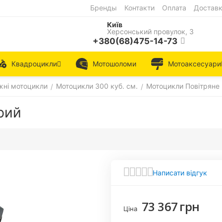
Бренды
Контакти
Оплата
Достав
Київ
Херсонський провулок, 3
+380(68)475-14-73
Квадроцикли
Мотошоломи
Мотоаксесуари
ні мотоцикли
Мотоцикли 300 куб. см.
Мотоцикли Повітряне
/
/
рий
Написати відгук
73 367
грн
Ціна