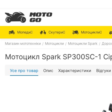
Мопеди
Скутери
Мотоцикли
Магазин мототехніки
Мотоцикли
Мотоцикли Spark
Дорож
/
/
/
Мотоцикл Spark SP300SC-1 Сі
Усе про товар
Опис
Характеристики
Відгуки