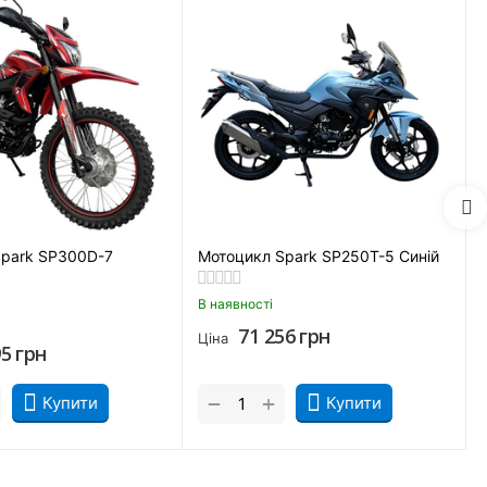
Spark SP300D-7
Мотоцикл Spark SP250T-5 Синій
ів, Запоріжжя, Вінниця, Кривий Ріг, Полтава, Черкаси,
В наявності
ернігів, Ужгород
71 256
грн
Ціна
95
грн
+
−
Купити
Купити