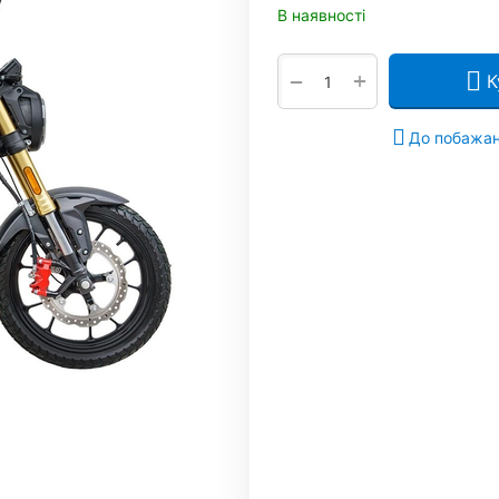
В наявності
+
−
К
До побажа