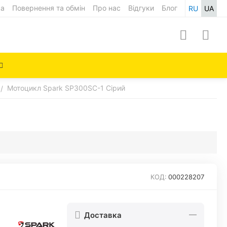
ка
Повернення та обмін
Про нас
Відгуки
Блог
RU
UA
Мотоцикл Spark SP300SC-1 Сірий
/
КОД:
000228207
Доставка