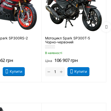
-1
 цієї концепції, зробивши ставку на динаміку та
ари. Завдяки цьому апарат упевнено тримається на
риттям. Це робить їзду безпечнішою та передбачуванішою.
Spark SP300RS-2
Мотоцикл Spark SP300T-5
Чорно-червоний
В наявності
462
грн
106 907
грн
Ціна
+
−
Купити
Купити