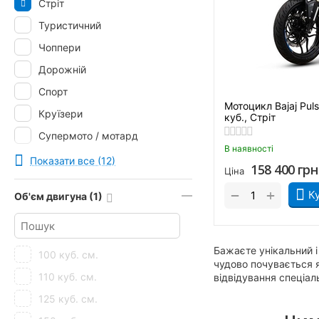
Стріт
Viper
Туристичний
Zongshen
Чоппери
ZONTES
Дорожній
ZUUMAV
Спорт
Мотоцикл Bajaj Pul
Круїзери
куб., Стріт
Супермото / мотард
В наявності
Ендуро
Показати все (12)
158 400
грн
Ціна
Вантажний
+
−
К
Об'єм двигуна (1)
Бажаєте унікальний і
100 куб. см.
чудово почувається я
110 куб. см.
відвідування спеціал
125 куб. см.