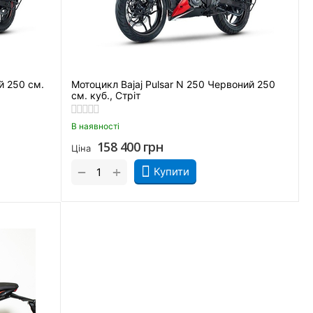
й 250 см.
Мотоцикл Bajaj Pulsar N 250 Червоний 250
см. куб., Стріт
В наявності
158 400
грн
Ціна
+
−
Купити