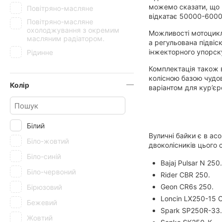
можемо сказати, що н
Повітряно-масляне
відкатає 50000-60000
Повітряно-масляне
охолоджування з окремим
Можливості мотоцикл
масляним радіатором.
а регульована підвіс
інжекторного упорск
Рідинне
Комплектація також в
колісною базою чудов
Колір
варіантом для кур’є
Білий
Вуличні байки є в ас
Біло-жовтий
двоколісників цього с
Біло-синій
Bajaj Pulsar N 250.
Біло-червоний
Rider CBR 250.
Geon CR6s 250.
Бірюзовий
Loncin LX250-15 
Бежевий
Spark SP250R-33.
Жовтий