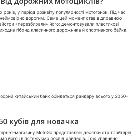
я від дорожних мотоциклів?
х років, у період розквіту популярності мотогонок. Під час
ло неймовірно дорогим. Саме цей момент став відправною
майстри «перезбирали» його: демонтовували пластикові
 виходив гібрид класичного дорожника й спортивного байка.
 добрий китайський байк обійдеться райдеру всього у 2050-
50 кубів для новачка
нтернет-магазину MotoGo представлені десятки стрітфайтерів
ємо його і відстежуємо досвід райдерів. Тож упевнено