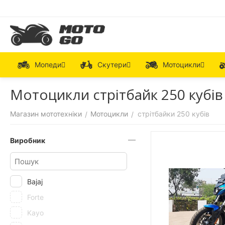
Мопеди
Скутери
Мотоцикли
Мотоцикли стрітбайк 250 кубів
Магазин мототехніки
Мотоцикли
стрітбайки 250 кубів
/
/
Виробник
Bajaj
Forte
Kayo