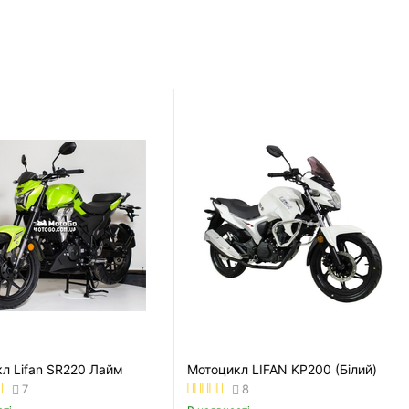
 (Зелений)
Мотоцикл Lifan SR220 Лайм
Мотоцикл L
7
8