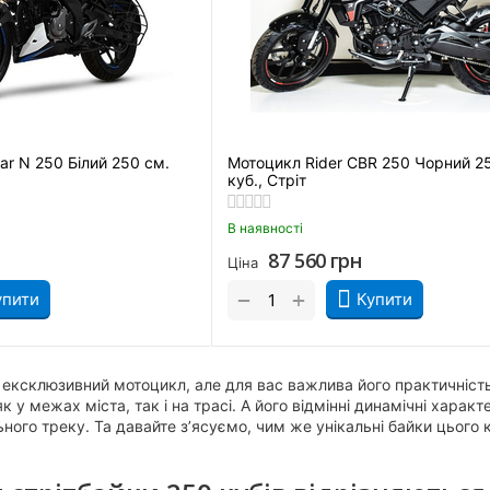
sar N 250 Білий 250 см.
Мотоцикл Rider CBR 250 Чорний 2
куб., Стріт
В наявності
87 560
грн
Ціна
+
−
упити
Купити
 ексклюзивний мотоцикл, але для вас важлива його практичність?
к у межах міста, так і на трасі. А його відмінні динамічні хара
ьного треку. Та давайте з’ясуємо, чим же унікальні байки цього 