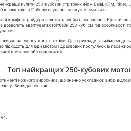
айкраще купити 250-кубовий стрітбайк фірм Bajaj, KTM, Rider, Lo
 кілометрів, а її обслуговування коштує мінімально.
а й комфорт райдера залежать від його оснащення. Ефективне р
ка дозволить адаптувати стрітбайк 250 куб. см під особливості 
ування.
пливає на експлуатацію техніки. Для прикладу візьмімо модель
о підходить для їзди містом і драйвових прогулянок із пасажир
рської доставки або подорожей.
Топ найкращих 250-кубових мотоци
ортименті кожного виробника, що значно ускладнює вибір відпов
езону. Виглядає він так:
CR4.