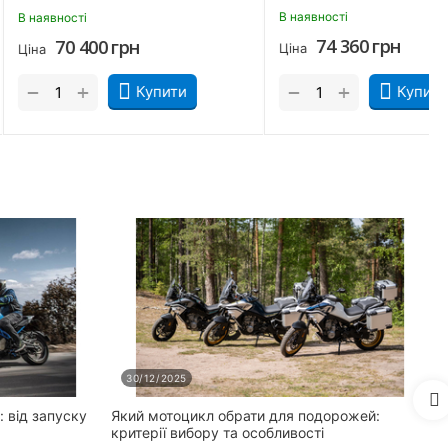
В наявності
40
грн
70 400
грн
Ціна
+
−
Купити
Купити
30/12/2025
: від запуску
Який мотоцикл обрати для подорожей:
П
критерії вибору та особливості
с