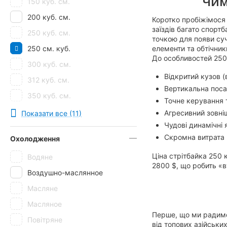
Чим
150 куб. см.
200 куб. см.
Коротко пробіжімося і
заїздів багато спорт
250 куб. см.
точкою для появи суч
250 см. куб.
елементи та обтічник
До особливостей 250
300 куб. см.
Відкритий кузов 
312 куб. см.
Вертикальна поса
350 куб. см.
Точне керування 
400 куб. см.
Агресивний зовніш
Показати все (11)
Чудові динамічні 
Скромна витрата 
Охолодження
Ціна стрітбайка 250 
Водяне
2800 $, що робить «в
Воздушно-маслянное
Масляне
Масляное
Перше, що ми радимо 
Повітряне
від топових азійськи