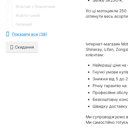
Senke SK250-K.
Жовтий з блакитним
Усі ці мотоцикли 250
Жовто-синій
оглянути весь асортим
Зелений
Зелено-чорний
Показати все (38)
Золотий
Інтернет-магазин Mot
Скидання
Shineray, Lifan, Zon
Кавово-матовий
клієнтам:
Камуфляж пустельний
Найкращі ціни на 
Камуфляж хакі
Гнучкі умови купів
Кислотний
Знижки від 5 до 2
Річну гарантію на
Коричневий
Професійне обслу
Лімітед
Безкоштовну конс
Лайм
Швидку доставку д
Платиновий
Ми супроводжуємо вас
Помаранчевій із зеленим
Ми самостійно готуєм