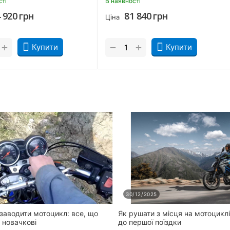
В наявності
В наявності
84 920
грн
81 8
Ціна
Ціна
+
+
−
−
ти
Купити
30/12/2025
заводити мотоцикл: все, що
Як рушати з місця на мотоциклі
и новачкові
до першої поїздки