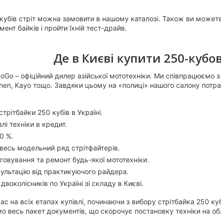
 кубів стріт можна замовити в нашому каталозі. Також ви может
ент байків і пройти їхній тест-драйв.
Де в Києві купити 250-кубо
oGo – офіційний дилер азійської мототехніки. Ми співпрацюємо 
gshen, Kayo тощо. Завдяки цьому на «полиці» нашого салону пот
стрітбайки 250 кубів в Україні.
лі техніки в кредит.
0 %.
 весь модельний ряд стрітфайтерів.
говування та ремонт будь-якої мототехніки.
ультацію від практикуючого райдера.
воколісників по Україні зі складу в Києві.
 на всіх етапах купівлі, починаючи з вибору стрітбайка 250 куб
о весь пакет документів, що скорочує постановку техніки на обл