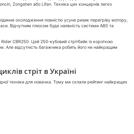
ncin, Zongshen або Lifan. Техніка цих концернів легко
ідинне охолодження повністю усуне ризик перегріву мотору,
траси. Відчутним плюсом буде наявність системи ABS та
 Rider CBR250. Цей 250-кубовий стрітбайк із короткою
ом. Але відсутність багажника робить його не найкращим
клів стріт в Україні
ідної техніки для новачка. Тому ми склали рейтинг найкращих