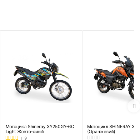
IFAN KP200 (Білий)
Мотоцикл Shineray XY250GY-6C
Light Жовто-синій
9