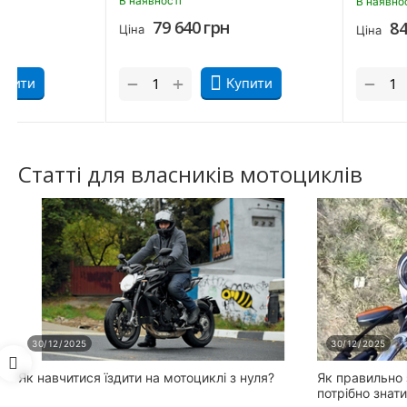
В наявності
В наявності
Чорно-зелений
79 640
грн
Ціна
79 640
грн
Ціна
Чорно-червоний
+
+
−
−
Купити
Купи
Статті для власників мотоциклів
30/12/2025
30/12/2025
Як навчитися їздити на мотоциклі з нуля?
Як правильно 
потрібно знат