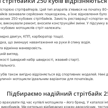
 стрітбайки 250 кубів відрізняютьс
сторією стрітфайтерів. Цей тип апаратів з’явився на початку 80-
байків зазнавали серйозних пошкоджень, а їхнє відновлення бу
асних 250-кубових стрітбайків. Замість реставрації «спорта» 
и, виконували ремонт, вносили конструкційні зміни. У підсумку
-кубових мотоциклів стріт належать:
(видно двигун, КПП, карбюратор тощо).
дка, що зменшує навантаження на руки й спину водія.
та відмінна маневровість.
ній вигляд.
якості (швидкий набір швидкості, жвавий старт).
пального.
кубів також вигідно відрізняється від спортивних моделей. Нині
уличні» мотоцикли ідеальним варіантом для початківців.
Підбираємо надійний стрітбайк 2
врахувати під час купівлі мотоцикла – його бренд. У каталозі і
х виробників. Ми ретельно відбираємо кожен двоколісник, тесту