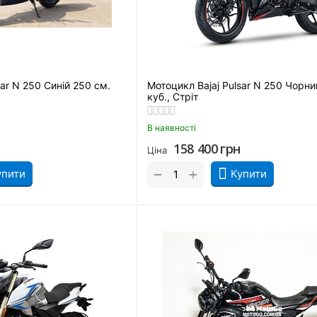
sar N 250 Синій 250 см.
Мотоцикл Bajaj Pulsar N 250 Чорни
куб., Стріт
В наявності
158 400
грн
Ціна
+
−
упити
Купити