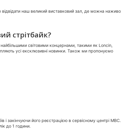
е відвідати наш великий виставковий зал, де можна наживо
вий стрітбайк?
з найбільшими світовими концернами, такими як Loncin,
рапляють усі ексклюзивні новинки. Також ми пропонуємо
ів і закінчуючи його реєстрацією в сервісному центрі МВС.
ік до 1 години.