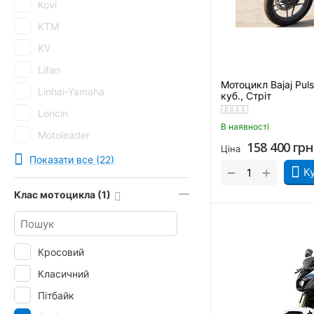
Kovi
KTM
KV
Lifan
Мотоцикл Bajaj Pul
Linhai-Yamaha
куб., Стріт
Loncin
В наявності
Motoleader
158 400
грн
Ціна
Musstang
Показати все (22)
+
−
К
Qingqi
Клас мотоцикла (1)
RIDER
Senke
Shineray
Кросовий
SkyBike
Класичний
Spark
Пітбайк
Tekken