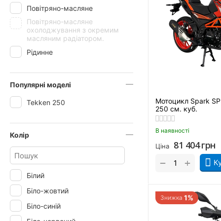
Повітряно-масляне
Повітряно-масляне
охолоджування з окремим
масляним радіатором.
Рідинне
Популярні моделі
Мотоцикл Spark S
Tekken 250
250 см. куб.
В наявності
Колір
81 404
грн
Ціна
+
−
К
Білий
Біло-жовтий
1%
Знижка
Біло-синій