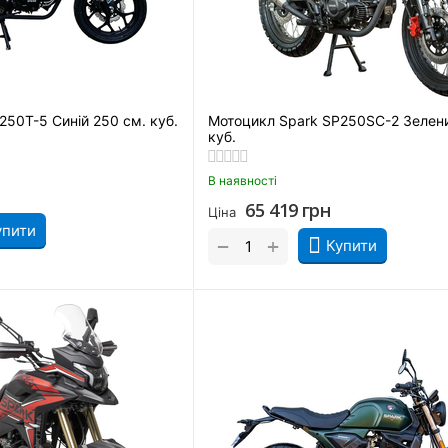
250T-5 Синій 250 см. куб.
Мотоцикл Spark SP250SC-2 Зелени
куб.
В наявності
65 419
грн
Ціна
упити
+
−
Купити