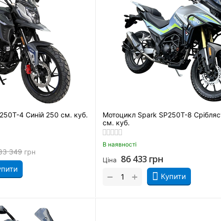
250T-4 Синій 250 см. куб.
Мотоцикл Spark SP250T-8 Срібляс
см. куб.
В наявності
83 349
грн
86 433
грн
Ціна
упити
+
−
Купити