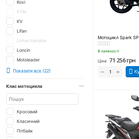
Kovi
KTM
KV
Lifan
Мотоцикл Spark SP
Linhai-Yamaha
Loncin
В наявності
71 256
грн
Motoleader
Ціна
Musstang
+
Показати все (22)
−
К
Qingqi
Клас мотоцикла
RIDER
Senke
Shineray
Кросовий
SkyBike
Класичний
Spark
Пітбайк
Tekken