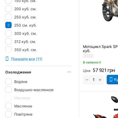
150 куб. см.
200 куб. см.
250 куб. см.
250 см. куб.
300 куб. см.
312 куб. см.
Мотоцикл Spark SP
350 куб. см.
куб.
400 куб. см.
Показати все (11)
В наявності
57 921
грн
Ціна
Охолодження
+
−
К
Водяне
Воздушно-маслянное
Масляне
Масляное
Повітряне