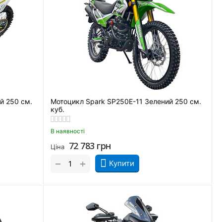
й 250 см.
Мотоцикл Spark SP250E-11 Зелений 250 см.
куб.
В наявності
72 783
грн
Ціна
+
−
Купити