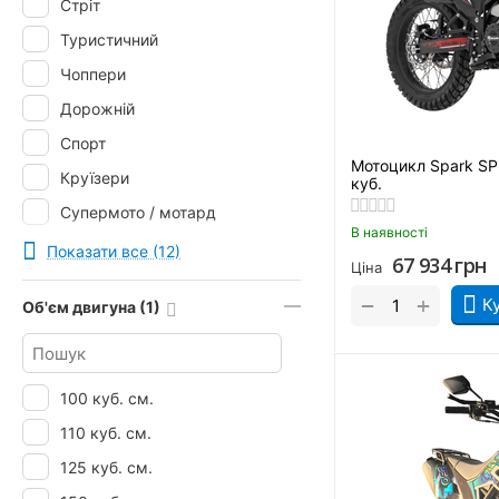
Стріт
Viper
Туристичний
Zongshen
Чоппери
ZONTES
Дорожній
ZUUMAV
Спорт
Мотоцикл Spark SP
Круїзери
куб.
Супермото / мотард
В наявності
Ендуро
Показати все (12)
67 934
грн
Ціна
Вантажний
+
−
К
Об'єм двигуна (1)
100 куб. см.
110 куб. см.
125 куб. см.