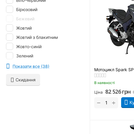
Біло-червоний
Бірюзовий
Бежевий
Жовтий
Жовтий з блакитним
Жовто-синій
Зелений
Зелено-чорний
Показати все (38)
Мотоцикл Spark SP
Золотий
Скидання
В наявності
Кавово-матовий
82 526
грн
Ціна
Камуфляж пустельний
+
−
Камуфляж хакі
К
Кислотний
Коричневий
Лімітед