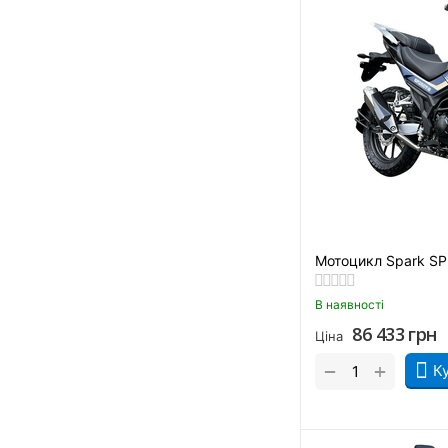
Лайм
Платиновий
Помаранчевій із зеленим
Помаранчевий
Помаранчевий.
Помаранчево-синій
Сірий
Синій
Мотоцикл Spark SP
Синьо-жовтий
Фіолетовий
В наявності
Червоний
86 433
грн
Ціна
Червоно-білий.
+
−
К
Червоно-чорний
Чорний