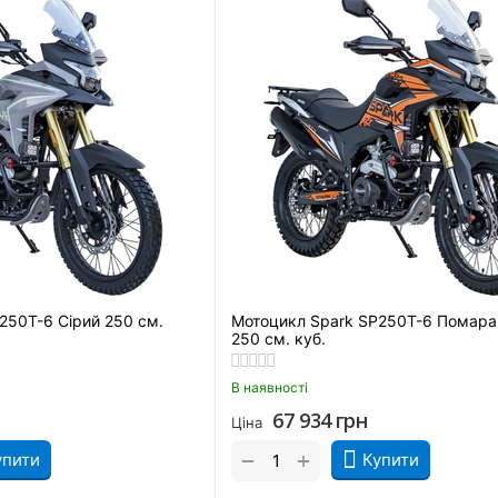
250T-6 Сірий 250 см.
Мотоцикл Spark SP250T-6 Помара
250 см. куб.
В наявності
67 934
грн
Ціна
+
−
упити
Купити