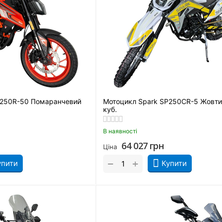
P250R-50 Помаранчевий
Мотоцикл Spark SP250CR-5 Жовти
куб.
В наявності
64 027
грн
Ціна
+
−
упити
Купити