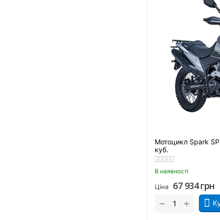
Чорний глянсовий
Чорний графіт
Чорний матовий
Чорно-білий
Чорно-зелений
Чорно-червоний
Мотоцикл Spark SP
куб.
В наявності
67 934
грн
Ціна
+
−
К