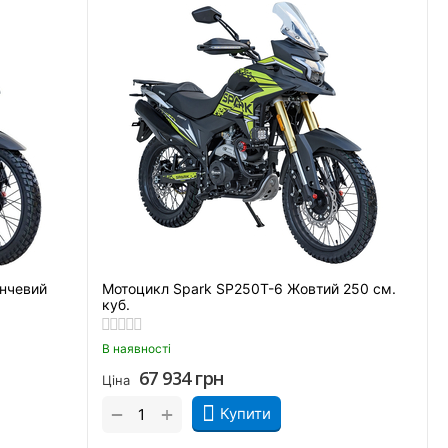
нчевий
Мотоцикл Spark SP250T-6 Жовтий 250 см.
куб.
В наявності
67 934
грн
Ціна
+
−
Купити