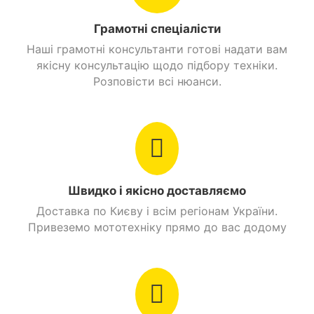
Грамотні спеціалісти
Наші грамотні консультанти готові надати вам
якісну консультацію щодо підбору техніки.
Розповісти всі нюанси.
Дзеркала заднього виду.
Швидко і якісно доставляємо
Іміджеву оптику.
Доставка по Києву і всім регіонам України.
Електростартер і кікстартер.
Привеземо мототехніку прямо до вас додому
Ергономічне повнорозмірне сидіння.
Компактний багажник для речей або
встановлення кофра.
Відсік для шолома під сидінням.
Барабанні гальма.