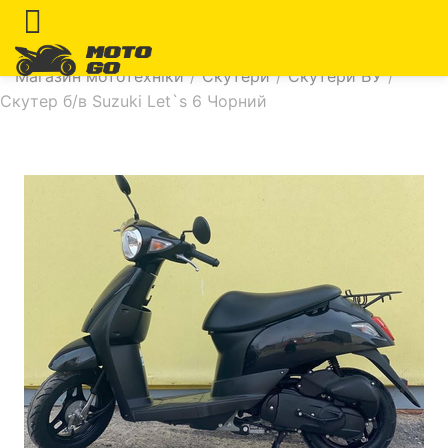
Магазин мототехніки
/
Скутери
/
Скутери БУ
/
Скутер б/в Suzuki Let`s 6 Чорний