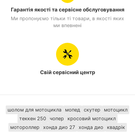
Центральну підніжку.
Гарантія якості та сервісне обслуговування
Варто зазначити, що модель Летс 6 випускалася з
Ми пропонуємо тільки ті товари, в якості яких
2015 по 2018 рік, тому на ринку просто немає
ми впевнені
нових апаратів. Однак можна купити б/в скутер
Suzuki Let’s 6 в ідеальному стані за 800-850$.
Придбати Скутер б/в Suzuki Let`s 6 Чорний та
замовити з доставкою можна в таких містах як:
Київ, Дніпро, Одеса, Харків, Львів, Запоріжжя,
Вінниця, Кривий Ріг, Полтава, Черкаси,
Кропивницький, Рівне, Хмельницький, Кременчук,
Свій сервісний центр
Луцьк, Чернівці, Миколаїв, Івано -Франківськ,
Житомир, Суми, Тернопіль, Чернігів, Ужгород
шолом для мотоцикла
мопед
скутер
мотоцикл
теккен 250
чопер
кросовий мотоцикл
мотороллер
хонда дио 27
хонда дио
квадрік