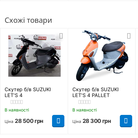
Задній багажник
Є
Схожі товари
Рама
Трубчастий каркас
О'бєм бензобаку
6 л.
Знайти схожі
Скутер б/в SUZUKI
Скутер б/в SUZUKI
LET'S 4
LET'S 4 PALLET
Сильною стороною моторолера є підвіска:
телескопічна вилка і маятник з
В наявності
В наявності
моноамортизатором. Саме вона підштовхнула
28 500
грн
28 300
грн
Ціна
Ціна
багатьох райдерів купити скутер Suzuki Street
Magic. Справа в тому, що передня вилка відмінно
поглинає нерівності і забезпечує двоколіснику