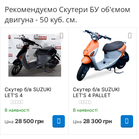
потужний 2-тактний мотор, який робить мопед
Рекомендуємо Скутери БУ об'ємом
«вибуховим» і жвавим. Крім того, силовий агрегат
Довжина
1645 мм.
двигуна - 50 куб. см.
відрізняється компактними габаритами, дешевим
обслуговуванням і економічністю.
Ширина
715 мм.
Висота до сидіння
715 мм.
Дорожній просвіт
120 мм.
Довжина колісної бази
1080 мм.
Скутер б/в SUZUKI
Скутер б/в SUZUKI
Основні параметри
LET'S 4
LET'S 4 PALLET
Країна виробник
Японія
В наявності
В наявності
Модель
STREET MAGIC
28 500
грн
28 300
грн
Ціна
Ціна
Стан
Б/в