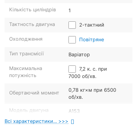
Незважаючи на свої компактні габарити, недорогий
Кількість циліндрів
1
скутер Suzuki Street Magic відрізняється хорошою
функціональністю. Двоколісник стане ідеальним
Тактность двигуна
2-тактний
варіантом для:
Повсякденних поїздок.
Охолодження
Повітряне
Прогулянок містом.
Тип трансмісії
Варіатор
Кур'єрської доставки.
Перевезення невеликих вантажів.
Максимальна
7,2 к. с. при
Їзди по сільській місцевості.
потужність
7000 об/хв.
Поїздок на риболовлю.
0,78 кг×м при 6500
Обертаючий момент
об/хв.
Модель двигуна
A153
Всі характеристики... >>>
Ходова частина