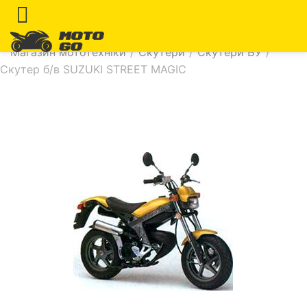
Магазин мототехніки
/
Скутери
/
Скутери БУ
/
Скутер б/в SUZUKI STREET MAGIC