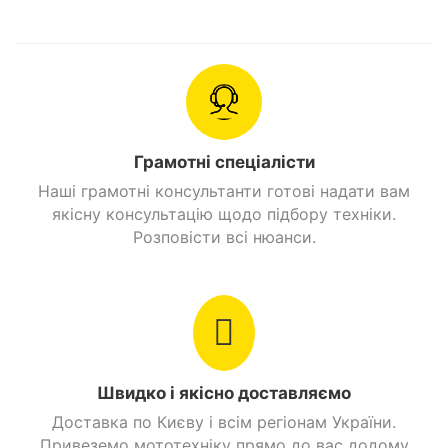
точну керованість. А задній амортизатор гасить
удари, вібрації, що позитивно позначається на
комфорті водія.
Придбати Скутер б/в SUZUKI STREET MAGIC та
замовити з доставкою можна в таких містах як:
Київ, Дніпро, Одеса, Харків, Львів, Запоріжжя,
Грамотні спеціалісти
Вінниця, Кривий Ріг, Полтава, Черкаси,
Наші грамотні консультанти готові надати вам
Кропивницький, Рівне, Хмельницький, Кременчук,
якісну консультацію щодо підбору техніки.
Луцьк, Чернівці, Миколаїв, Івано -Франківськ,
Розповісти всі нюанси.
Житомир, Суми, Тернопіль, Чернігів, Ужгород
Швидко і якісно доставляємо
Доставка по Києву і всім регіонам України.
Привеземо мототехніку прямо до вас додому