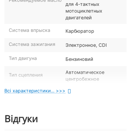
Рекомендуемое масло
дуги та іміджева оптика вигідно відрізняють апарат
для 4-тактных
Спарк від інших бюджетних моделей.
мотоциклетных
двигателей
Система впрыска
Карбюратор
Система зажигания
Электронное, CDI
Тип двигуна
Бензиновий
Автоматическое
Тип сцепления
центробежное
Всі характеристики... >>>
Об'єм двигуна
150 куб. см.
Кількість циліндрів
1
Відгуки
Тактность двигуна
4-тактний