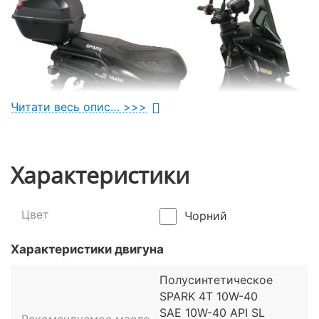
Читати весь опис… >>>
Характеристики
Ексклюзивний дизайн і розширена
Цвет
Чорний
комплектація
Характеристики двигуна
Унікальною рисою двоколісника Spark SP150S-22 є
його незвичайний дизайн. Він більше нагадує
Полусинтетическое
футуристичний максі-скутер. Незвичайний
SPARK 4T 10W-40
прямокутний передній обтічник, трубчасті захисні
SAE 10W-40 API SL