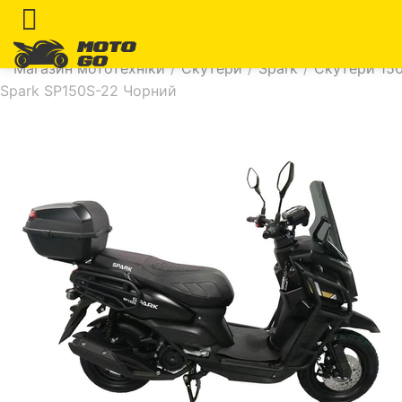
Магазин мототехніки
/
Скутери
/
Spark
/
Скутери 150
Spark SP150S-22 Чорний