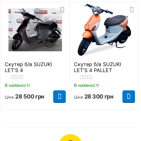
Сигналізація
Є
Стан
Новий
Виробник
Spark
Тип живлення
Бензин
Скутер б/в SUZUKI
Скутер б/в SUZUKI
Посадкових місць
2
LET'S 4
LET'S 4 PALLET
Вантажопідйомність
150 кг.
В наявності
В наявності
28 500
грн
28 300
грн
Ціна
Ціна
Максимальна
95 км/год.
швидкість
Підвіска в новому скутері Spark SP150S-22 чорного
Витрати пального
2,2 л./100 км.
кольору теж стандартна: телескопічна вилка та
маятник із двома амортизаторами. Система добре
Головна передача
Ремень
поглинає нерівності, підтримує постійне зчеплення