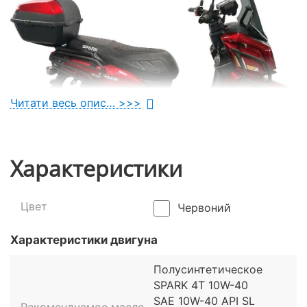
Читати весь опис… >>>
Характеристики
Ексклюзивний дизайн і розширена
Цвет
Червоний
комплектація
Характеристики двигуна
Унікальною рисою двоколісника Spark SP150S-22 є
його незвичайний дизайн. Він більше нагадує
Полусинтетическое
футуристичний максі-скутер. Незвичайний
SPARK 4T 10W-40
прямокутний передній обтічник, трубчасті захисні
SAE 10W-40 API SL