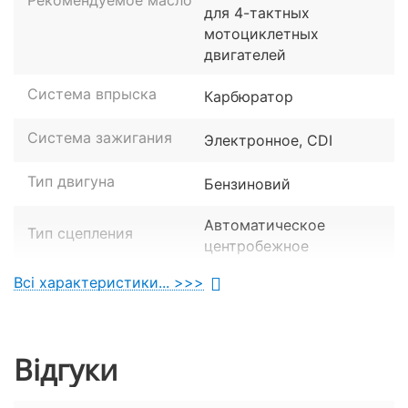
Рекомендуемое масло
дуги та іміджева оптика вигідно відрізняють апарат
для 4-тактных
Спарк від інших бюджетних моделей.
мотоциклетных
двигателей
Система впрыска
Карбюратор
Система зажигания
Электронное, CDI
Тип двигуна
Бензиновий
Автоматическое
Тип сцепления
центробежное
Всі характеристики... >>>
Об'єм двигуна
150 куб. см.
Кількість циліндрів
1
Відгуки
Тактность двигуна
4-тактний