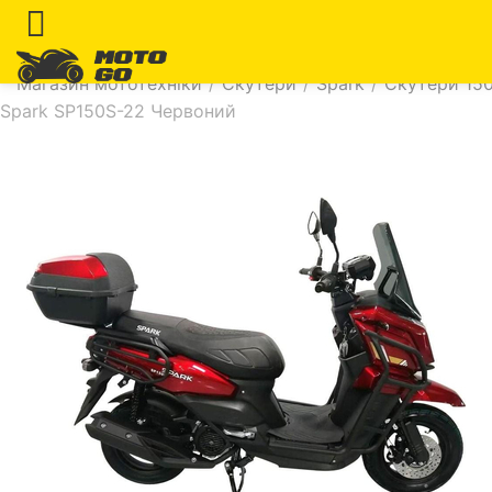
Магазин мототехніки
/
Скутери
/
Spark
/
Скутери 150
Spark SP150S-22 Червоний