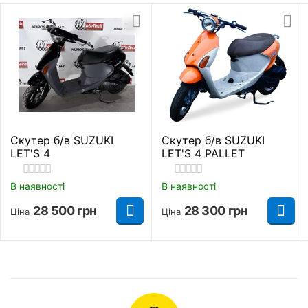
Сигналізація
Є
Стан
Новий
Виробник
Spark
Тип живлення
Бензин
Скутер б/в SUZUKI
Скутер б/в SUZUKI
Посадкових місць
2
LET'S 4
LET'S 4 PALLET
Вантажопідйомність
150 кг.
В наявності
В наявності
28 500
грн
28 300
грн
Ціна
Ціна
Максимальна
95 км/год.
швидкість
Підвіска в новому скутері Spark SP150S-22
Витрати пального
2,2 л./100 км.
червоного кольору теж стандартна: телескопічна
вилка та маятник із двома амортизаторами.
Головна передача
Ремень
Система добре поглинає нерівності, підтримує