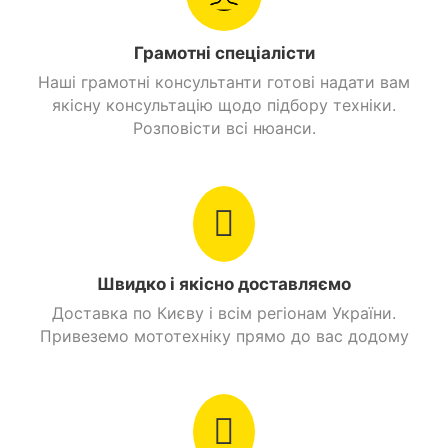
Фари передні
Є
Грамотні спеціалісти
Наші грамотні консультанти готові надати вам
Кнопка увім/ вимк.
Є
якісну консультацію щодо підбору техніки.
світло
Розповісти всі нюанси.
Сигнал на кермі
Є
Знайти схожі
Швидко і якісно доставляємо
Доставка по Києву і всім регіонам України.
Привеземо мототехніку прямо до вас додому
Світлодіодну оптику (фари та стоп-сигнал).
Надувні колеса з бедлоками та позашляховим
протектором.
Прогумовані платформи для ніг.