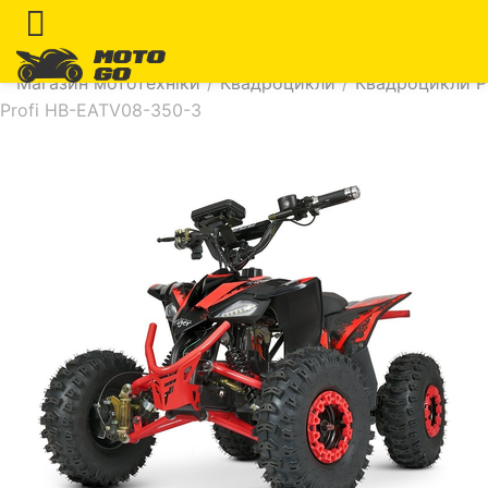
Магазин мототехніки
/
Квадроцикли
/
Квадроцикли Pr
Profi HB-EATV08-350-3