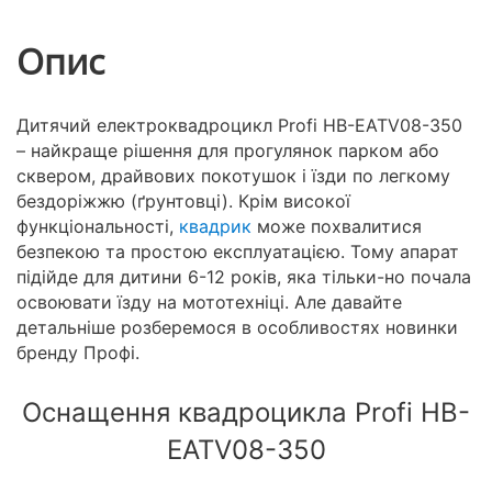
Опис
Дитячий електроквадроцикл Profi HB-EATV08-350
– найкраще рішення для прогулянок парком або
сквером, драйвових покотушок і їзди по легкому
бездоріжжю (ґрунтовці). Крім високої
функціональності,
квадрик
може похвалитися
безпекою та простою експлуатацією. Тому апарат
підійде для дитини 6-12 років, яка тільки-но почала
освоювати їзду на мототехніці. Але давайте
детальніше розберемося в особливостях новинки
бренду Профі.
Оснащення квадроцикла Profi HB-
EATV08-350