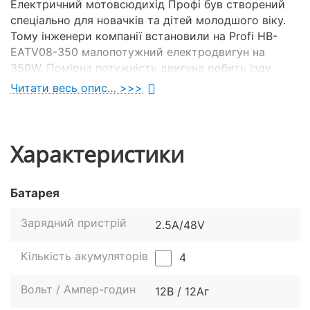
Електричний мотовсюдихід Профі був створений
спеціально для новачків та дітей молодшого віку.
Тому інженери компанії встановили на Profi HB-
EATV08-350 малопотужний електродвигун на
350W. Помірна потужність двигуна робить їзду
більш розміреною, передбачуваною та безпечною,
Читати весь опис… >>>
що особливо важливо для малюків.
Характеристики
Батарея
Зарядний пристрій
2.5A/48V
Кількість акумуляторів
4
Вольт / Ампер-годин
12В / 12Aг