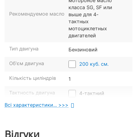
мотороное масло
Виробник оснастив модель багатим набором
класса SG, SF или
елементів:
Рекомендуемое масло
выше для 4-
Високоефективною LED-оптикою з потужними
тактных
фарами та добре помітними покажчиками
мотоциклетных
повороту.
двигателей
Сучасною цифровою приладовою панеллю з
Тип двигуна
повним набором необхідних датчиків.
Бензиновий
Об'єм двигуна
200 куб. см.
Кількість циліндрів
1
Тактность двигуна
4-тактний
Всі характеристики... >>>
Охолодження
Повітряне
Додаткові особливості
Двоклапанний
Відгуки
5-ти ступінчаста,