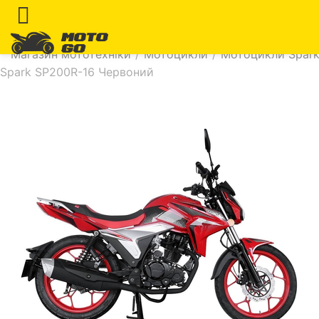
Магазин мототехніки
/
Мотоцикли
/
Мотоцикли Spar
Spark SP200R-16 Червоний