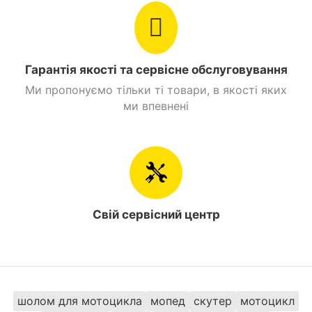
замовити мотоцикл Spark SP200R-16 за низькою
ціною. У нас ви отримуєте консультації
практикуючих райдерів, оперативну доставку в
Києві та по Україні та постпродажну підтримку,
Гарантія якості та сервісне обслуговування
допомогу в обслуговуванні. Купуючи Spark SP200R-
16 у нас, ви робите правильний вибір на користь
Ми пропонуємо тільки ті товари, в якості яких
надійного партнера та перевіреного постачальника
ми впевнені
мототехніки.
Придбати Мотоцикл Spark SP200R-16 Червоний та
замовити з доставкою можна в таких містах як:
Київ, Дніпро, Одеса, Харків, Львів, Запоріжжя,
Вінниця, Кривий Ріг, Полтава, Черкаси,
Кропивницький, Рівне, Хмельницький, Кременчук,
Свій сервісний центр
Луцьк, Чернівці, Миколаїв, Івано -Франківськ,
Житомир, Суми, Тернопіль, Чернігів, Ужгород
шолом для мотоцикла
мопед
скутер
мотоцикл