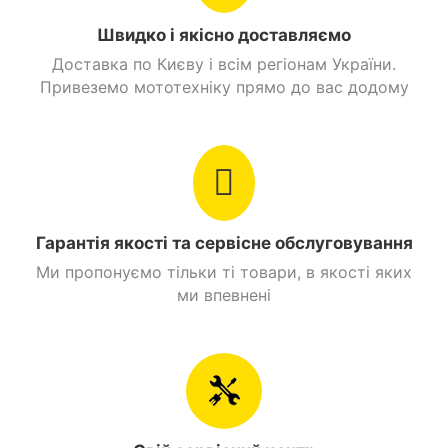
Головна передача
ланцюга 520.
Марка ланцюга
Швидко і якісно доставляємо
CHOHO.
Доставка по Києву і всім регіонам України.
Привеземо мототехніку прямо до вас додому
Вага
131 кг.
Сидіння
2х місне
Передній багажник
Немає
Задній багажник
Є
Гарантія якості та сервісне обслуговування
Ми пропонуємо тільки ті товари, в якості яких
Рама
Трубчастий каркас
ми впевнені
Колір
Червоний
О'бєм бензобаку
15 л.
Стоянкове гальмо
Є