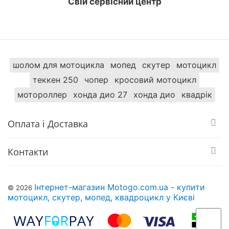
Свій сервісний центр
Знайти схожі
Мотоцикли 250 см. куб. Кросовий
Мотоцикли 250 см. куб. Shineray
шолом для мотоцикла
мопед
скутер
мотоцикл
теккен 250
чопер
кросовий мотоцикл
мотороллер
хонда дио 27
хонда дио
квадрік
Оплата і Доставка
Контакти
Інтернет-магазин Motogo.com.ua - купити
© 2026
мотоцикл, скутер, мопед, квадроцикл у Києві