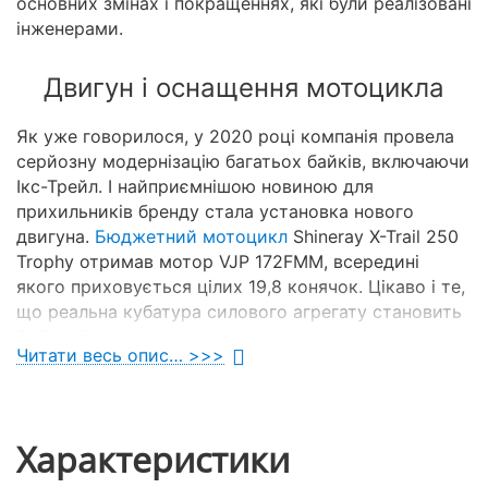
основних змінах і покращеннях, які були реалізовані
інженерами.
Двигун і оснащення мотоцикла
Як уже говорилося, у 2020 році компанія провела
серйозну модернізацію багатьох байків, включаючи
Ікс-Трейл. І найприємнішою новиною для
прихильників бренду стала установка нового
двигуна.
Бюджетний мотоцикл
Shineray X-Trail 250
Trophy отримав мотор VJP 172FMM, всередині
якого приховується цілих 19,8 конячок. Цікаво і те,
що реальна кубатура силового агрегату становить
249 кубів.
Читати весь опис… >>>
Характеристики