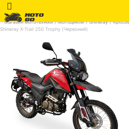
Магазин мототехніки
/
Мотоцикли
/
Shineray
/
Кросов
Shineray X-Trail 250 Trophy (Червоний)