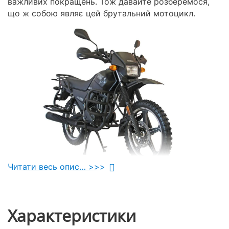
важливих покращень. Тож давайте розберемося,
що ж собою являє цей брутальний мотоцикл.
Читати весь опис… >>>
Відмінності моделі XY200
INTRUDER від Forester
Характеристики