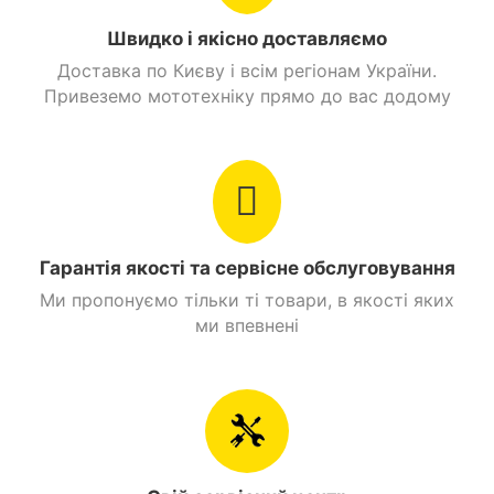
Швидко і якісно доставляємо
Яскраву світлодіодну оптику.
Знайти схожі
Доставка по Києву і всім регіонам України.
Ергономічне однорівневе сидіння зі спеціальним
Привеземо мототехніку прямо до вас додому
покриттям.
Мотоцикли 200 куб. см. Дорожній
USB-роз'єм для підзарядки телефону.
Мотоцикли 200 куб. см. Shineray
Захист для рук.
Посилений багажник і відкидні бокові площадки.
Мотоцикли Дорожній Shineray
Гарантія якості та сервісне обслуговування
Ми пропонуємо тільки ті товари, в якості яких
ми впевнені