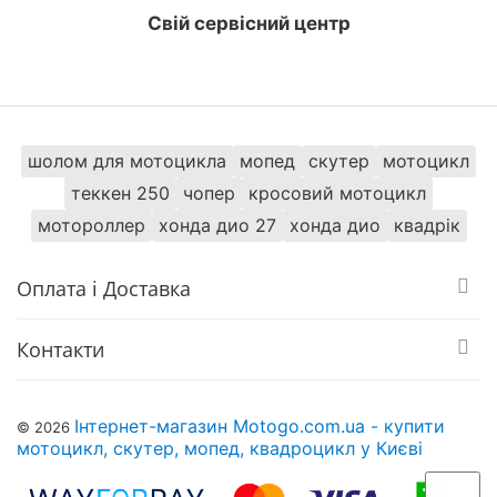
Кропивницький, Рівне, Хмельницький, Кременчук,
Свій сервісний центр
Луцьк, Чернівці, Миколаїв, Івано -Франківськ,
Житомир, Суми, Тернопіль, Чернігів, Ужгород
шолом для мотоцикла
мопед
скутер
мотоцикл
теккен 250
чопер
кросовий мотоцикл
мотороллер
хонда дио 27
хонда дио
квадрік
Оплата і Доставка
Контакти
Інтернет-магазин Motogo.com.ua - купити
© 2026
мотоцикл, скутер, мопед, квадроцикл у Києві