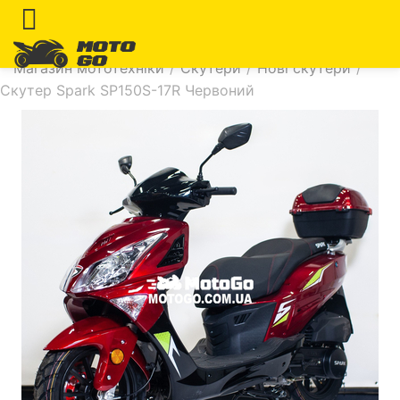
Магазин мототехніки
/
Скутери
/
Нові скутери
/
Скутер Spark SP150S-17R Червоний