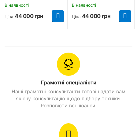
В наявності
В наявності
Стоянкове гальмо
Є
44 000
грн
44 000
грн
Ціна
Ціна
Потужна подвійна передня фара, яскраві
Знайти схожі
поворотники та стопи.
Дзеркала заднього виду з подовженими
ніжками.
Грамотні спеціалісти
Наші грамотні консультанти готові надати вам
якісну консультацію щодо підбору техніки.
Розповісти всі нюанси.