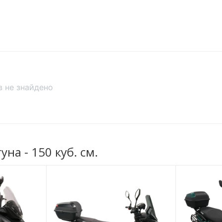
Вага
ції.
Сидіння
ра.
Передній багажник
Задній багажник
іали оздоблення і розумні рішення для зберігання речей перетв
ів не знайдено
Рама
нноваційні технології та характеристи
Колір
ехнологічний 150-кубовий двигун з повітряним охолодженням.
О'бєм бензобаку
Стоянкове гальмо
на - 150 куб. см.