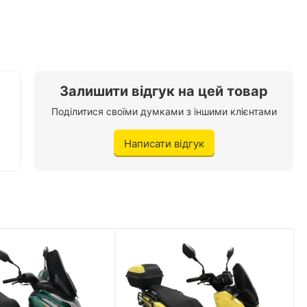
107 кг
2х місне
Немає
Залишити відгук на цей товар
Є
орюють кожну поїздку на Fada Kona в справжнє задоволення.
Поділитися своїми думками з іншими клієнтами
Сталева, трубчаста
ки
Написати відгук
Білий
6 л
Є