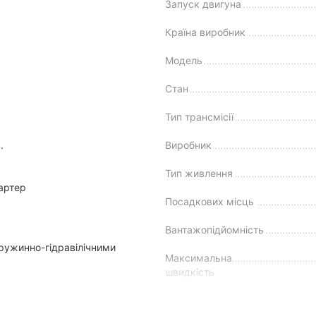
Запуск двигуна
хтар, поворотники).
Країна виробник
Модель
Стан
Тип трансмісії
.
Виробник
Тип живлення
тартер
Посадкових місць
Вантажопідйомність
пружинно-гідравілічними
Максимальна
швидкість
ми пружинно-гідравлічними
Витрати пального