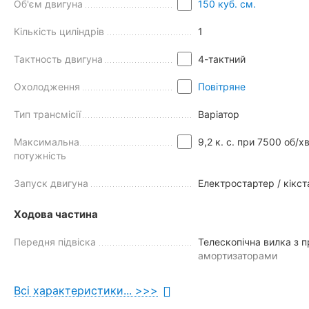
Об'єм двигуна
150 куб. см.
Повністю світлодіодне освітлення (головна фара, задній лі
Кількість циліндрів
1
Тактность двигуна
4-тактний
Охолодження
Повітряне
Тип трансмісії
Варіатор
Максимальна
9,2 к. с. при 7500 об/хв
потужність
Запуск двигуна
Електростартер / кікс
Ходова частина
Передня підвіска
Телескопічна вилка з 
амортизаторами
Задня підвіска
Маятникова зі здвоєни
Всі характеристики... >>>
амортизаторами