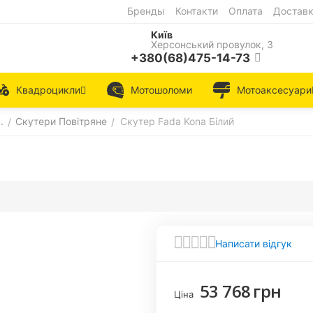
Бренды
Контакти
Оплата
Достав
Київ
Херсонський провулок, 3
+380(68)475-14-73
Квадроцикли
Мотошоломи
Мотоаксесуари
.
Скутери Повітряне
Скутер Fada Kona Білий
/
/
Написати відгук
53 768
грн
Ціна