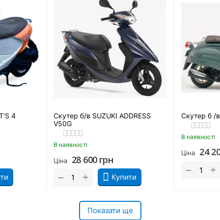
T'S 4
Скутер б/в SUZUKI ADDRESS
Скутер б /
V50G
В наявності
В наявності
24 2
Ціна
28 600
грн
Ціна
+
−
+
−
ти
Купити
Показати ще