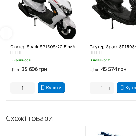
Скутери 150 куб. см. FADA
Скутер Spark SP150S-20 Білий
Скутер Spark SP150S
В наявності
В наявності
35 606
грн
45 574
грн
Ціна
Ціна
+
+
−
−
Купити
Купи
Комбіновану гальмівну систему.
Схожі товари