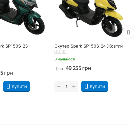
rk SP150S-23
Скутер Spark SP150S-24 Жовтий
В наявності
49 255
грн
Ціна
55
грн
+
−
Купити
Купити