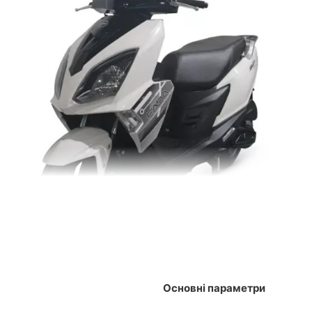
 лінії корпусу, агресивна передня частина і стильні акценти с
о робить його ідеальним вибором для пересування по завантажен
Основні параметри