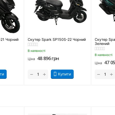
-21 Чорний
Скутер Spark SP150S-22 Чорний
Скутер Spa
Зелений
В наявності
В наявності
48 896
грн
Ціна
47 0
Ціна
+
+
−
−
ти
Купити