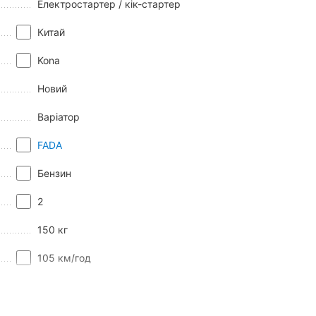
Електростартер / кік-стартер
Китай
Kona
Новий
Варіатор
FADA
Бензин
2
150 кг
105 км/год
2,5 л./100 км.