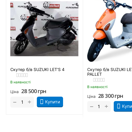
Скутер б/в SUZUKI LET'S 4
Скутер б/в SUZUKI LE
PALLET
В наявності
В наявності
28 500
грн
Ціна
28 300
грн
Ціна
+
−
Купити
+
−
Купи