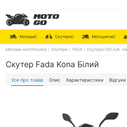
Мопеди
Скутери
Мотоцикли
Магазин мототехніки
Скутери
FADA
Скутери 150 куб. см
/
/
/
Скутер Fada Kona Білий
Усе про товар
Опис
Характеристики
Відгуки