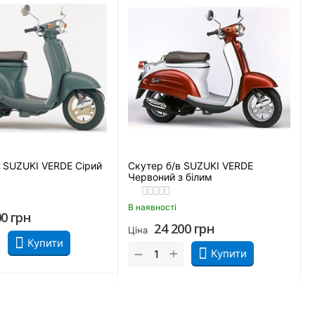
в SUZUKI VERDE Сірий
Скутер б/в SUZUKI VERDE
Червоний з білим
В наявності
00
грн
24 200
грн
Ціна
Купити
+
−
Купити