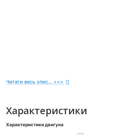
Читати весь опис… >>>
Характеристики
Дизайн Fada Kona не залишить байдужим нікого. Футуристичні
космічний вигляд, Kona залишається компактним і легким, щ
Характеристики двигуна
У продуману ергономіку і багате оснащення моделі входять: