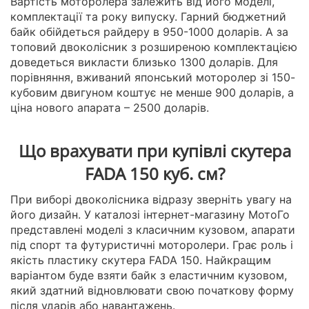
Вартість моторолера залежить від його моделі,
комплектації та року випуску. Гарний бюджетний
байк обійдеться райдеру в 950-1000 доларів. А за
топовий двоколісник з розширеною комплектацією
доведеться викласти близько 1300 доларів. Для
порівняння, вживаний японський моторолер зі 150-
кубовим двигуном коштує не менше 900 доларів, а
ціна нового апарата – 2500 доларів.
Що врахувати при купівлі скутера
FADA 150 куб. см?
При виборі двоколісника відразу зверніть увагу на
його дизайн. У каталозі інтернет-магазину МотоГо
представлені моделі з класичним кузовом, апарати
під спорт та футуристичні моторолери. Грає роль і
якість пластику скутера FADA 150. Найкращим
варіантом буде взяти байк з еластичним кузовом,
який здатний відновлювати свою початкову форму
після ударів або навантажень.