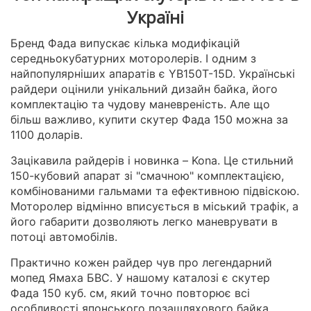
Україні
Бренд Фада випускає кілька модифікацій
середньокубатурних моторолерів. І одним з
найпопулярніших апаратів є YB150T-15D. Українські
райдери оцінили унікальний дизайн байка, його
комплектацію та чудову маневреність. Але що
більш важливо, купити скутер Фада 150 можна за
1100 доларів.
Зацікавила райдерів і новинка – Kona. Це стильний
150-кубовий апарат зі "смачною" комплектацією,
комбінованими гальмами та ефективною підвіскою.
Моторолер відмінно вписується в міський трафік, а
його габарити дозволяють легко маневрувати в
потоці автомобілів.
Практично кожен райдер чув про легендарний
мопед Ямаха БВС. У нашому каталозі є скутер
Фада 150 куб. см, який точно повторює всі
особливості японського позашляхового байка.