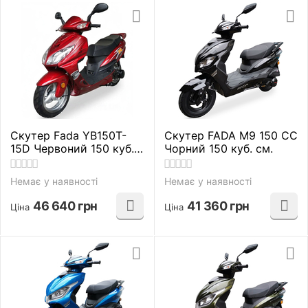
Скутер Fada YB150T-
Скутер FADA M9 150 CC
15D Червоний 150 куб.
Чорний 150 куб. см.
см.
Немає у наявності
Немає у наявності
46 640
грн
41 360
грн
Ціна
Ціна