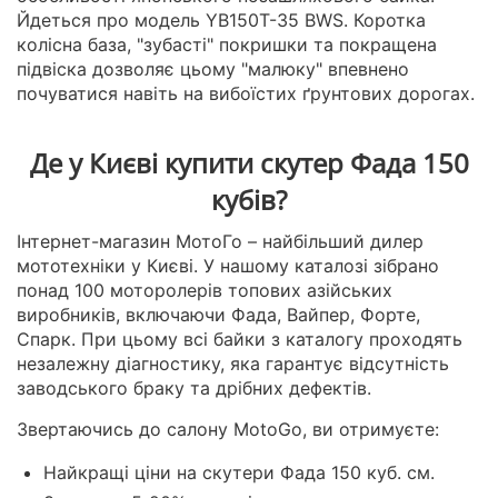
Йдеться про модель YB150T-35 BWS. Коротка
колісна база, "зубасті" покришки та покращена
підвіска дозволяє цьому "малюку" впевнено
почуватися навіть на вибоїстих ґрунтових дорогах.
Де у Києві купити скутер Фада 150
кубів?
Інтернет-магазин МотоГо – найбільший дилер
мототехніки у Києві. У нашому каталозі зібрано
понад 100 моторолерів топових азійських
виробників, включаючи Фада, Вайпер, Форте,
Спарк. При цьому всі байки з каталогу проходять
незалежну діагностику, яка гарантує відсутність
заводського браку та дрібних дефектів.
Звертаючись до салону MotoGo, ви отримуєте:
Найкращі ціни на скутери Фада 150 куб. см.