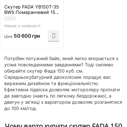
Скутер FADA YB150T-35
BWS Помаранчевий 150
куб. см.
Немає у наявності
50 600
грн
Ціна
Потрібен потужний байк, який легко впорається з
усіма повсякденними завданнями? Тоді сміливо
обирайте скутер Фада 150 куб. см.
Середньокубатурний двоколісник порадує вас
виразним дизайном та функціональністю.
Ефективна підвіска дозволяє моторолеру проїхати
де завгодно (навіть по легкому бездоріжжю), а
двигун у зв'язці з варіатором дозволяє розганятися
до 100 км/год.
Чому варто купити скутер FADA 150