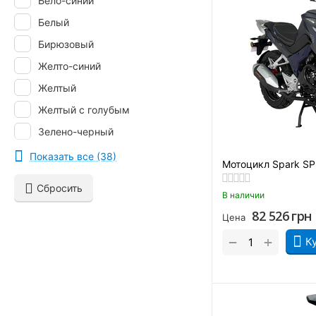
Бело-синий
Белый
Бирюзовый
Желто-синий
Желтый
Желтый с голубым
Зелено-черный
Зеленый
Показать все (38)
Мотоцикл Spark SP
Золотой
Сбросить
В наличии
Камуфляж пустынный
82 526
грн
Цена
Камуфляж хаки
+
−
Кислотный
К
Коричневый
Кофейно матовый
Красно-белый.