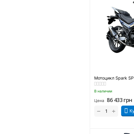
Красно-черный
Красный
Лайм
Лимитед
Оранжево-синий
Оранжевый
Оранжевый с зеленым
Оранжевый.
Мотоцикл Spark SP
Платиновый
Серый
В наличии
Сине-желтый
86 433
грн
Цена
Синий
+
−
К
Фиолетовый
Черно-белый