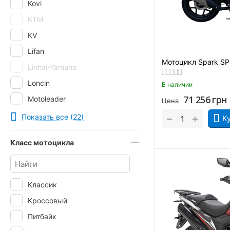
Kovi
KTM
KV
Lifan
Мотоцикл Spark SP
Linhai-Yamaha
Loncin
В наличии
71 256
грн
Motoleader
Цена
Musstang
+
Показать все (22)
−
К
Qingqi
Класс мотоцикла
RIDER
Senke
Shineray
Классик
SkyBike
Кроссовый
Spark
Питбайк
Tekken