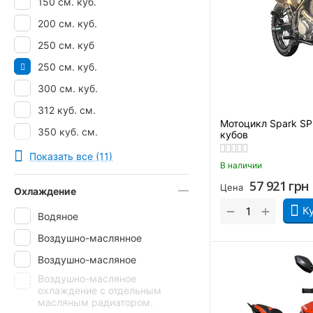
150 см. куб.
200 см. куб.
250 см. куб
250 см. куб.
300 см. куб.
312 куб. см.
Мотоцикл Spark S
350 куб. см.
кубов
400 куб. см.
Показать все (11)
В наличии
57 921
грн
Цена
Охлаждение
+
−
К
Водяное
Воздушно-маслянное
Воздушно-масляное
Воздушно-масляное
охлаждение с отдельным
масляным радиатором.