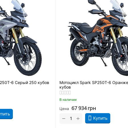
250T-6 Серый 250 кубов
Мотоцикл Spark SP250T-6 Оранж
кубов
В наличии
67 934
грн
Цена
упить
+
−
Купить