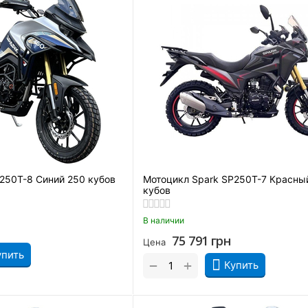
250T-8 Синий 250 кубов
Мотоцикл Spark SP250T-7 Красны
кубов
В наличии
75 791
грн
Цена
упить
+
−
Купить