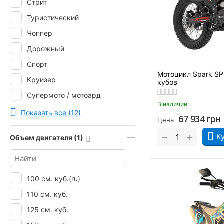
Стрит
Viper
Туристический
Zongshen
Чоппер
ZONTES
Дорожный
ZUUMAV
Спорт
Мотоцикл Spark S
Круизер
кубов
Супермото / мотоард
В наличии
Эндуро
Показать все (12)
67 934
грн
Цена
Грузовой
+
−
К
Объем двигателя (1)
100 см. куб.(ru)
110 см. куб.
125 см. куб.