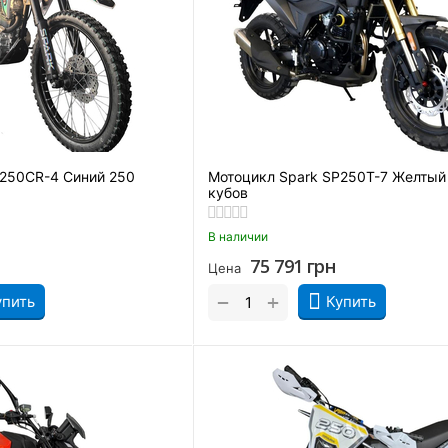
P250CR-4 Синий 250
Мотоцикл Spark SP250T-7 Желтый
кубов
В наличии
75 791
грн
Цена
+
−
упить
Купить