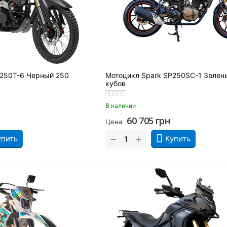
P250T-6 Черный 250
Мотоцикл Spark SP250SC-1 Зелен
кубов
В наличии
60 705
грн
Цена
+
−
упить
Купить