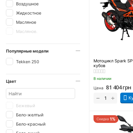
Воздушное
Жидкостное
Масляное
Масляное.
Популярные модели
Мотоцикл Spark S
Tekken 250
кубов
В наличии
Цвет
81 404
грн
Цена
+
−
К
Бежевый
Бело-желтый
1%
Скидка
Бело-красный