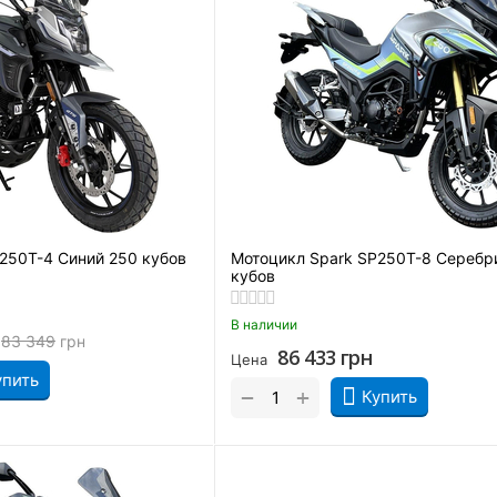
250T-4 Синий 250 кубов
Мотоцикл Spark SP250T-8 Серебр
кубов
В наличии
83 349
грн
86 433
грн
Цена
упить
+
−
Купить