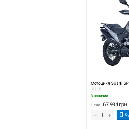
Черно-зеленый
Черно-красный
Черный
Черный глянцевый
Чёрный графит
Черный матовый
Мотоцикл Spark SP
В наличии
67 934
грн
Цена
+
−
К