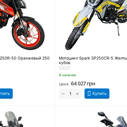
P250R-50 Оранжевый 250
Мотоцикл Spark SP250CR-5 Желт
кубов
В наличии
64 027
грн
Цена
+
−
упить
Купить