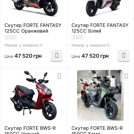
Скутер FORTE FANTASY
Скутер FORTE FANTASY
125CC Оранжевий
125CC Білий
Немає у наявності
Немає у наявності
47 520
грн
47 520
грн
Ціна
Ціна
Скутер FORTE BWS-R
Скутер FORTE BWS-R
150CC Чорний
150CC Камо