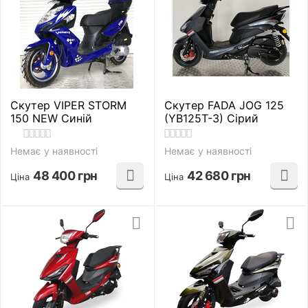
Скутер VIPER STORM
Скутер FADA JOG 125
150 NEW Синій
(YB125T-3) Сірий
Немає у наявності
Немає у наявності
48 400
грн
42 680
грн
Ціна
Ціна