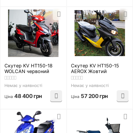
Скутер KV HT150-18
Скутер KV HT150-15
WOLCAN червоний
AEROX Жовтий
Немає у наявності
Немає у наявності
48 400
грн
57 200
грн
Ціна
Ціна