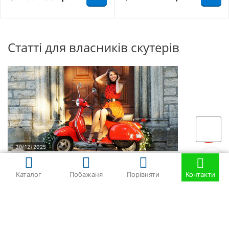
Статті для власників скутерів
30/12/2025
Як вибрати хороший б/в скутер: поради та
Каталог
Побажаня
Порівняти
Контакти
рекомендації