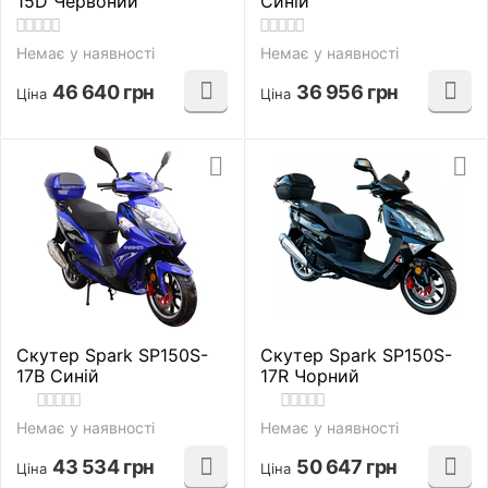
15D Червоний
Синій
Немає у наявності
Немає у наявності
46 640
грн
36 956
грн
Ціна
Ціна
Скутер Spark SP150S-
Скутер Spark SP150S-
17B Синій
17R Чорний
Немає у наявності
Немає у наявності
43 534
грн
50 647
грн
Ціна
Ціна