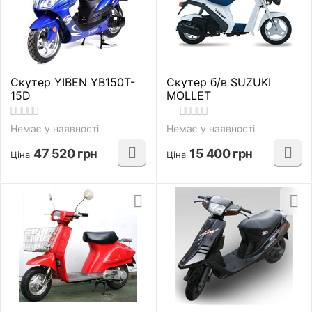
Скутер YIBEN YB150T-
Скутер б/в SUZUKI
15D
MOLLET
Немає у наявності
Немає у наявності
47 520
грн
15 400
грн
Ціна
Ціна