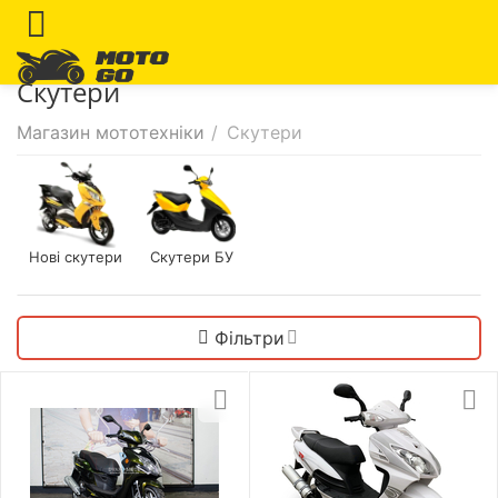
Скутери
Магазин мототехніки
/
Скутери
Нові скутери
Скутери БУ
Фільтри