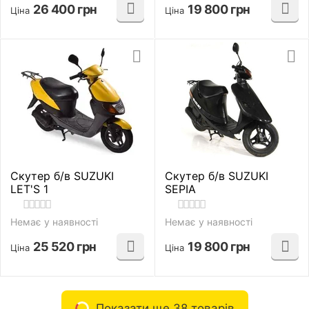
26 400
грн
19 800
грн
Ціна
Ціна
Скутер б/в SUZUKI
Скутер б/в SUZUKI
LET'S 1
SEPIA
Немає у наявності
Немає у наявності
25 520
грн
19 800
грн
Ціна
Ціна
Показати ще 38 товарів